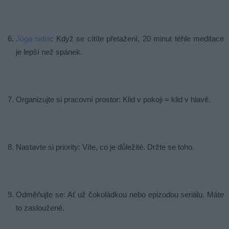
Jóga nidra
: Když se cítíte přetažení, 20 minut téhle meditace
je lepší než spánek.
Organizujte si pracovní prostor: Klid v pokoji = klid v hlavě.
Nastavte si priority: Víte, co je důležité. Držte se toho.
Odměňujte se: Ať už čokoládkou nebo epizodou seriálu. Máte
to zasloužené.