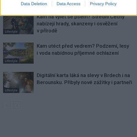
VÍCE OD AUTORA
Data Deletion
Data Access
Privacy Policy
Kam na výlet se psem? Střední Čechy
nabízejí hrady, skanzeny i osvěžení
v přírodě
Lifestyle
Kam utéct před vedrem? Podzemí, lesy
i voda nabídnou příjemné ochlazení
Lifestyle
Digitální karta láká na slevy v Brdech i na
Berounsku. Přibyly nové zážitky i partneři
Lifestyle