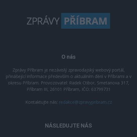
O nás
Zprávy Příbram je nezávislý zpravodajský webový portál,
přinášející informace především o aktuálním dění v Příbrami a v
okresu Příbram. Provozovatel: Radek Ctibor, Smetanova 317,
Příbram III, 26101 Příbram, IČO: 63799731
Kontaktujte nás:
redakce@zpravypribram.cz
NÁSLEDUJTE NÁS