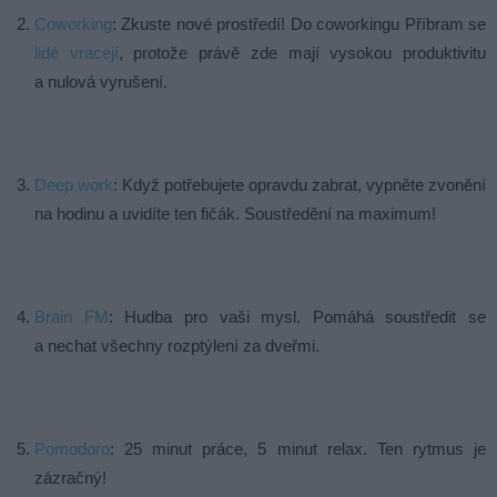
Coworking
: Zkuste nové prostředí! Do coworkingu Příbram se
lidé vracejí
, protože právě zde mají vysokou produktivitu
a nulová vyrušení.
Deep work
: Když potřebujete opravdu zabrat, vypněte zvonění
na hodinu a uvidíte ten fičák. Soustředění na maximum!
Brain FM
: Hudba pro vaši mysl. Pomáhá soustředit se
a nechat všechny rozptýlení za dveřmi.
Pomodoro
: 25 minut práce, 5 minut relax. Ten rytmus je
zázračný!