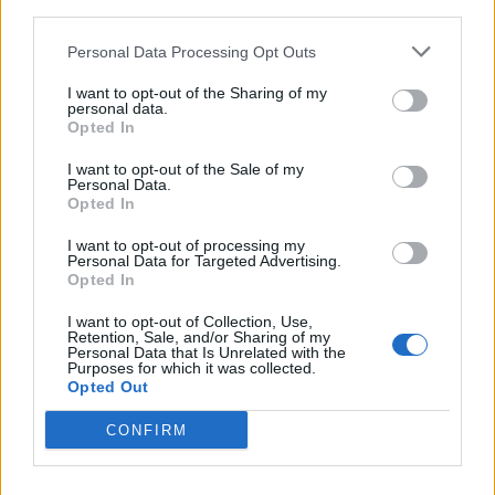
third parties.
Komentáře
Personal Data Processing Opt Outs
I want to opt-out of the Sharing of my
personal data.
Opted In
I want to opt-out of the Sale of my
Personal Data.
Opted In
I want to opt-out of processing my
Personal Data for Targeted Advertising.
Opted In
Předchozí článek
Následující článek
I want to opt-out of Collection, Use,
Retention, Sale, and/or Sharing of my
Radnice chce zpoplatnit
Spojenci: Jednání okolo galerie
Personal Data that Is Unrelated with the
parkoviště u Spartaku
vnímáme jako manažerské
Purposes for which it was collected.
Opted Out
selhání radnice
CONFIRM
SOUVISEJÍCÍ ČLÁNKY