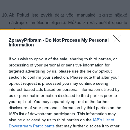
AI: Pokud jste zvyklí dělat věci manuálně, zkuste nějaké
nástroje s umělou inteligencí. Můžou za vás udělat spoustu
rutinní práce!
ZpravyPribram -
Do Not Process My Personal
Information
Tip bonus
Všechno už znáte a používáte – zkuste to úplně
If you wish to opt-out of the sale, sharing to third parties, or
jinak, hackněte to přes to co máme zakodováné v DNA přes
processing of your personal or sensitive information for
targeted advertising by us, please use the below opt-out
cirkadiální kód
! Třeba jako
Andrew Huberman
– tohle pomohlo
section to confirm your selection. Please note that after your
mě.
opt-out request is processed you may continue seeing
interest-based ads based on personal information utilized by
us or personal information disclosed to third parties prior to
your opt-out. You may separately opt-out of the further
Tak jdeme na to, zvládnete to!
disclosure of your personal information by third parties on the
IAB’s list of downstream participants. This information may
also be disclosed by us to third parties on the
IAB’s List of
Václav Keberdle
Downstream Participants
that may further disclose it to other