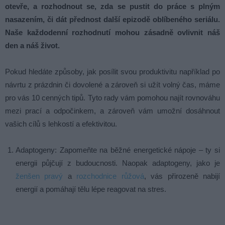
otevře, a rozhodnout se, zda se pustit do práce s plným
nasazením, či dát přednost další epizodě oblíbeného seriálu.
Naše každodenní rozhodnutí mohou zásadně ovlivnit náš
den a náš život.
Pokud hledáte způsoby, jak posílit svou produktivitu například po
návrtu z prázdnin či dovolené a zároveň si užít volný čas, máme
pro vás 10 cenných tipů. Tyto rady vám pomohou najít rovnováhu
mezi prací a odpočinkem, a zároveň vám umožní dosáhnout
vašich cílů s lehkostí a efektivitou.
Adaptogeny: Zapomeňte na běžné energetické nápoje – ty si
energii půjčují z budoucnosti. Naopak adaptogeny, jako je
ženšen pravý
a
rozchodnice růžová
, vás přirozeně nabijí
energií a pomáhají tělu lépe reagovat na stres.