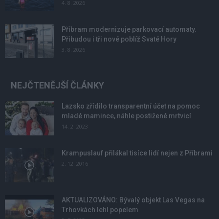
4. 8. 2026
Příbram modernizuje parkovací automaty.
Přibudou i tři nové poblíž Svaté Hory
3. 8. 2026
NEJČTENĚJŠÍ ČLÁNKY
Lazsko zřídilo transparentní účet na pomoc
mladé mamince, náhle postižené mrtvicí
14. 2. 2023
Krampuslauf přilákal tisíce lidí nejen z Příbrami
2. 12. 2016
AKTUALIZOVÁNO: Bývalý objekt Las Vegas na
Trhovkách lehl popelem