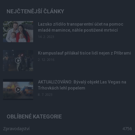
NEJČTENĚJŠÍ ČLÁNKY
Lazsko zřídilo transparentní účet na pomoc
mladé mamince, náhle postižené mrtvicí
14. 2. 2023
Krampuslauf přilákal tisíce lidí nejen z Příbrami
2. 12. 2016
AKTUALIZOVÁNO: Bývalý objekt Las Vegas na
Trhovkách lehl popelem
8. 7. 2023
OBLÍBENÉ KATEGORIE
Zpravodajství
4756