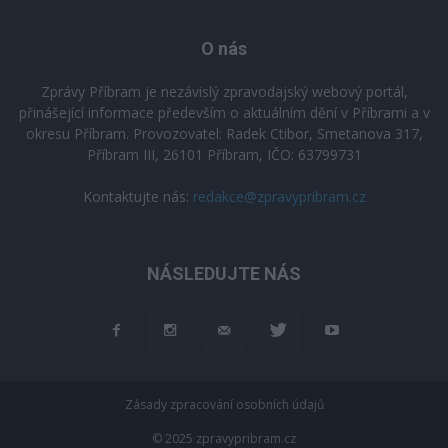
O nás
Zprávy Příbram je nezávislý zpravodajský webový portál,
přinášející informace především o aktuálním dění v Příbrami a v
okresu Příbram. Provozovatel: Radek Ctibor, Smetanova 317,
Příbram III, 26101 Příbram, IČO: 63799731
Kontaktujte nás:
redakce@zpravypribram.cz
NÁSLEDUJTE NÁS
Zásady zpracování osobních údajů
© 2025 zpravypribram.cz