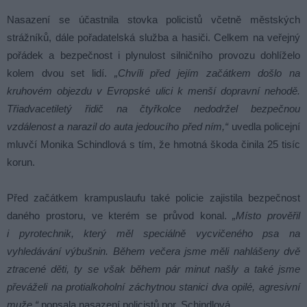
Nasazení se účastnila stovka policistů včetně městských
strážníků, dále pořadatelská služba a hasiči. Celkem na veřejný
pořádek a bezpečnost i plynulost silničního provozu dohlíželo
kolem dvou set lidí.
„Chvíli před jejím začátkem došlo na
kruhovém objezdu v Evropské ulici k menší dopravní nehodě.
Třiadvacetiletý řidič na čtyřkolce nedodržel bezpečnou
vzdálenost a narazil do auta jedoucího před ním,“
uvedla policejní
mluvčí Monika Schindlová s tím, že hmotná škoda činila 25 tisíc
korun.
Před začátkem krampuslaufu také policie zajistila bezpečnost
daného prostoru, ve kterém se průvod konal.
„Místo prověřil
i pyrotechnik, který měl speciálně vycvičeného psa na
vyhledávání výbušnin. Během večera jsme měli nahlášeny dvě
ztracené děti, ty se však během pár minut našly a také jsme
převáželi na protialkoholní záchytnou stanici dva opilé, agresivní
muže,“
popsala nasazení policistů por. Schindlová.