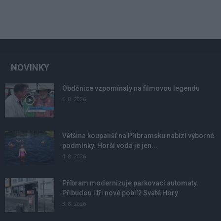
NOVINKY
Obděnice vzpomínaly na filmovou legendu
6. 8. 2026
Většina koupališť na Příbramsku nabízí výborné
podmínky. Horší voda je jen...
4. 8. 2026
Příbram modernizuje parkovací automaty.
Přibudou i tři nové poblíž Svaté Hory
3. 8. 2026