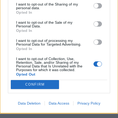
Příbram modernizuje parkovací automaty.
I want to opt-out of the Sharing of my
personal data.
Přibudou i tři nové poblíž Svaté Hory
Opted In
Zpravodajství
I want to opt-out of the Sale of my
Personal Data.
Středočeský kraj upravil pravidla soutěže.
Opted In
Obce nově získají body i za předcházení
vzniku odpadu
I want to opt-out of processing my
Zpravodajství
Personal Data for Targeted Advertising.
Opted In
I want to opt-out of Collection, Use,
Retention, Sale, and/or Sharing of my
Personal Data that Is Unrelated with the
Purposes for which it was collected.
Opted Out
CONFIRM
Data Deletion
Data Access
Privacy Policy