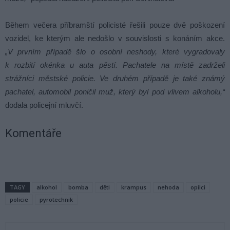
Během večera příbramští policisté řešili pouze dvě poškození
vozidel, ke kterým ale nedošlo v souvislosti s konáním akce.
„V prvním případě šlo o osobní neshody, které vygradovaly
k rozbití okénka u auta pěstí. Pachatele na místě zadrželi
strážníci městské policie. Ve druhém případě je také známý
pachatel, automobil poničil muž, který byl pod vlivem alkoholu,“
dodala policejní mluvčí.
Komentáře
TAGY
alkohol
bomba
děti
krampus
nehoda
opilci
policie
pyrotechnik