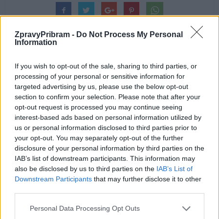
ZpravyPribram -
Do Not Process My Personal
Information
If you wish to opt-out of the sale, sharing to third parties, or
Předchozí článek
Následující článek
processing of your personal or sensitive information for
Dětství mezi odpadky
Letošní listopad byl na
targeted advertising by us, please use the below opt-out
příbramských silnicích lepší než
section to confirm your selection. Please note that after your
ten loňský
opt-out request is processed you may continue seeing
interest-based ads based on personal information utilized by
us or personal information disclosed to third parties prior to
your opt-out. You may separately opt-out of the further
SOUVISEJÍCÍ ČLÁNKY
disclosure of your personal information by third parties on the
VÍCE OD AUTORA
IAB’s list of downstream participants. This information may
also be disclosed by us to third parties on the
IAB’s List of
Většina koupališť na Příbramsku nabízí
Downstream Participants
that may further disclose it to other
výborné podmínky. Horší voda je jen na
third parties.
Živohošti
Zpravodajství
Personal Data Processing Opt Outs