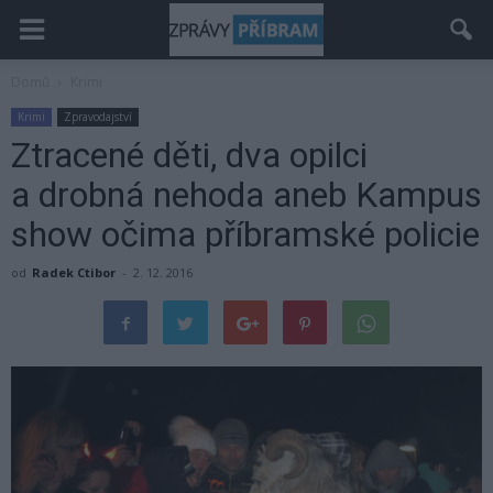
Domů
Krimi
Krimi
Zpravodajství
Ztracené děti, dva opilci
a drobná nehoda aneb Kampus
show očima příbramské policie
od
Radek Ctibor
-
2. 12. 2016