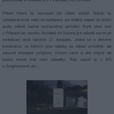
Přitom řešení by nemuselo být vůbec složité. Stačilo by
vybudovat kryté stání na kontejnery pro tříděný odpad na širším
pruhu zeleně naproti současnému umístění. Kryté stání není
v Příbrami nic nového. Architekt Vít Kučera jich několik navrhl při
revitalizaci okolí náměstí 17. listopadu. Jedná se o dřevěné
konstrukce, ve kterých jsou nádoby na odpad umístěné, ale
zároveň přístupné veřejnosti. Ovšem zatím si děti zřejmě dál
budou muset hrát mezi odpadky. Tedy aspoň ty v MŠ
v Jungmannově ulici…