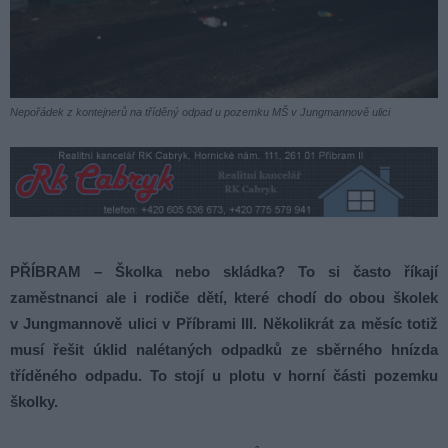
Nepořádek z kontejnerů na tříděný odpad u pozemku MŠ v Jungmannově ulici
PŘÍBRAM – Školka nebo skládka? To si často říkají
zaměstnanci ale i rodiče dětí, které chodí do obou školek
v Jungmannově ulici v Příbrami III. Několikrát za měsíc totiž
musí řešit úklid nalétaných odpadků ze sběrného hnízda
tříděného odpadu. To stojí u plotu v horní části pozemku
školky.