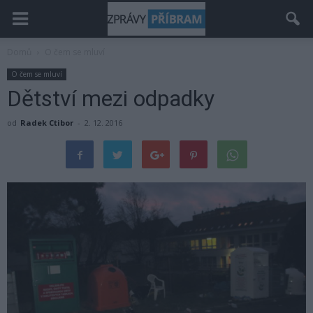
Domů
O čem se mluví
O čem se mluví
Dětství mezi odpadky
od
Radek Ctibor
-
2. 12. 2016