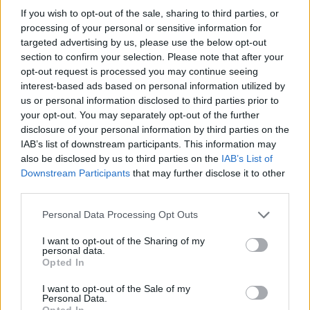
If you wish to opt-out of the sale, sharing to third parties, or
Komentáře
processing of your personal or sensitive information for
targeted advertising by us, please use the below opt-out
section to confirm your selection. Please note that after your
opt-out request is processed you may continue seeing
interest-based ads based on personal information utilized by
TAGY
děti
Jungmannova
mateřská školka
nepořádek
us or personal information disclosed to third parties prior to
odpadky
Příbram
třídění
your opt-out. You may separately opt-out of the further
disclosure of your personal information by third parties on the
IAB’s list of downstream participants. This information may
also be disclosed by us to third parties on the
IAB’s List of
Downstream Participants
that may further disclose it to other
third parties.
Personal Data Processing Opt Outs
I want to opt-out of the Sharing of my
personal data.
Předchozí článek
Následující článek
Opted In
Krampuslauf přilákal tisíce lidí
Ztracené děti, dva opilci
nejen z Příbrami
a drobná nehoda aneb Kampus
I want to opt-out of the Sale of my
show očima příbramské policie
Personal Data.
Opted In