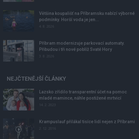
Většina koupališť na Příbramsku nabízí výborné
podmínky. Horší voda je jen...
4. 8. 2026
Příbram modernizuje parkovací automaty.
Přibudou i tři nové poblíž Svaté Hory
3. 8. 2026
NEJČTENĚJŠÍ ČLÁNKY
Lazsko zřídilo transparentní účet na pomoc
mladé mamince, náhle postižené mrtvicí
14. 2. 2023
Krampuslauf přilákal tisíce lidí nejen z Příbrami
2. 12. 2016