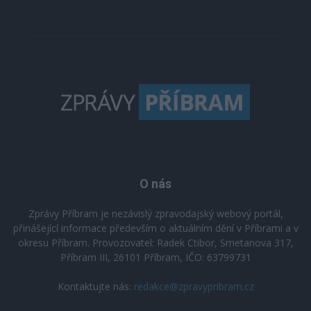
O nás
Zprávy Příbram je nezávislý zpravodajský webový portál,
přinášející informace především o aktuálním dění v Příbrami a v
okresu Příbram. Provozovatel: Radek Ctibor, Smetanova 317,
Příbram III, 26101 Příbram, IČO: 63799731
Kontaktujte nás:
redakce@zpravypribram.cz