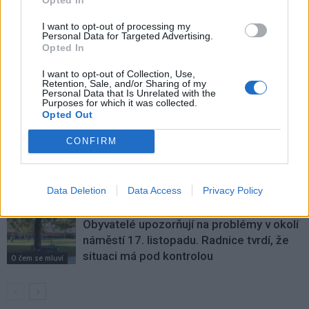
I want to opt-out of processing my
Personal Data for Targeted Advertising.
SOUVISEJÍCÍ ČLÁNKY
Opted In
VÍCE OD AUTORA
I want to opt-out of Collection, Use,
Retention, Sale, and/or Sharing of my
Parkovací dům jako levná garáž? Opozice
Personal Data that Is Unrelated with the
Purposes for which it was collected.
zpochybňuje jeho využití
Opted Out
O čem se mluví
CONFIRM
Stačí občanka, nebo je průkazka nutná?
Příbram řeší jednodušší cestování
seniorů MHD
Data Deletion
Data Access
Privacy Policy
O čem se mluví
Obyvatelé upozorňují na problémy v okolí
náměstí 17. listopadu. Radnice tvrdí, že
situaci má pod kontrolou
O čem se mluví