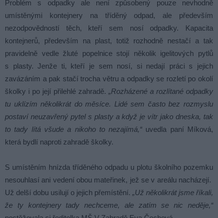
Problém s odpadky ale není způsobený pouze nevhodně
umístěnými kontejnery na tříděný odpad, ale především
nezodpovědností těch, kteří sem nosí odpadky. Kapacita
kontejnerů, především na plast, totiž rozhodně nestačí a tak
pravidelně vedle žluté popelnice stojí několik igelitových pytlů
s plasty. Jenže ti, kteří je sem nosí, si nedají práci s jejich
zavázáním a pak stačí trocha větru a odpadky se rozletí po okolí
školky i po její přilehlé zahradě.
„Rozházené a rozlítané odpadky
tu uklízím několikrát do měsíce. Lidé sem často bez rozmyslu
postaví neuzavřený pytel s plasty a když je vítr jako dneska, tak
to tady lítá všude a nikoho to nezajímá,“
uvedla paní Míková,
která bydlí naproti zahradě školky.
S umístěním hnízda tříděného odpadu u plotu školního pozemku
nesouhlasí ani vedení obou mateřinek, jež se v areálu nacházejí.
Už delší dobu usilují o jejich přemístění.
„Už několikrát jsme říkali,
že ty kontejnery tady nechceme, ale zatím se nic neděje,“
postěžovala si ředitelka MŠ V Zahradě Eva Čechová.