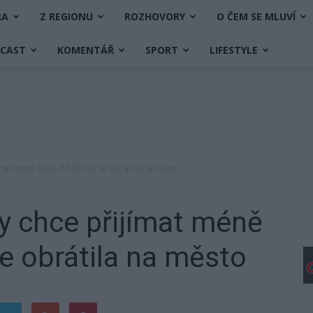
RA
Z REGIONU
ROZHOVORY
O ČEM SE MLUVÍ
DCAST
KOMENTÁŘ
SPORT
LIFESTYLE
ímat méně žáků. S žádostí se obrátila na město
y chce přijímat méně
se obrátila na město