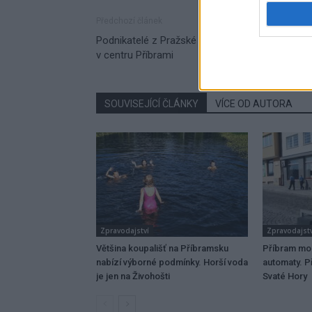
Předchozí článek
Podnikatelé z Pražské chtějí zlevnit parkování
v centru Příbrami
SOUVISEJÍCÍ ČLÁNKY
VÍCE OD AUTORA
Zpravodajství
Zpravodajstv
Většina koupališť na Příbramsku
Příbram mo
nabízí výborné podmínky. Horší voda
automaty. Př
je jen na Živohošti
Svaté Hory