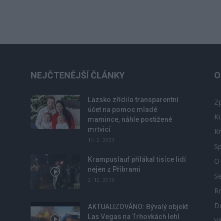
NEJČTENĚJŠÍ ČLÁNKY
O
Lazsko zřídilo transparentní
Zp
účet na pomoc mladé
Ku
mamince, náhle postižené
mrtvicí
Kr
14. 2. 2023
Sp
Krampuslauf přilákal tisíce lidí
O
nejen z Příbrami
S
2. 12. 2016
R
D
u
AKTUALIZOVÁNO: Bývalý objekt
Las Vegas na Trhovkách lehl
V