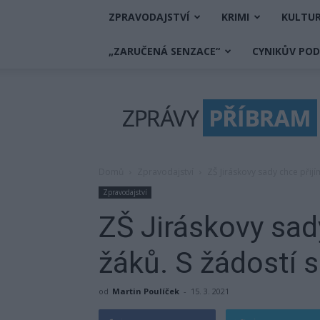
ZPRAVODAJSTVÍ
KRIMI
KULTU
„ZARUČENÁ SENZACE“
CYNIKŮV PO
Zprávy
Příbram
Domů
Zpravodajství
ZŠ Jiráskovy sady chce přij
Zpravodajství
ZŠ Jiráskovy sad
žáků. S žádostí 
od
Martin Poulíček
-
15. 3. 2021