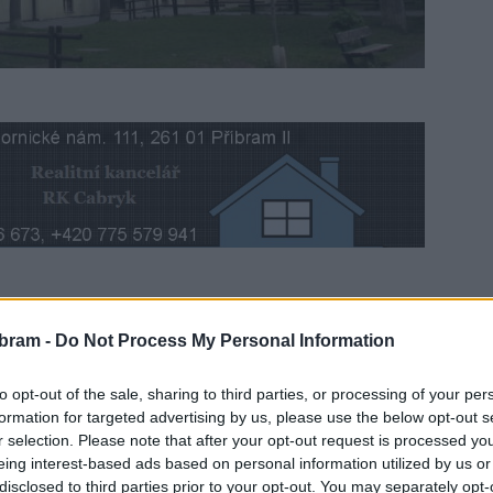
m jednání projednalo žádost záměru Základní školy
o 10%. Rada města tuto žádost školy respektive záměru
bram -
Do Not Process My Personal Information
to opt-out of the sale, sharing to third parties, or processing of your per
formation for targeted advertising by us, please use the below opt-out s
těší velkému zájmu žáků. Původní kapacita 580 žáků byla
r selection. Please note that after your opt-out request is processed y
é míry nerespektovala realitu.
„Při tak velkém počtu žáků,
eing interest-based ads based on personal information utilized by us or
 do skupin a bloků. Zásadním problémem bylo i to, že
disclosed to third parties prior to your opt-out. You may separately opt-