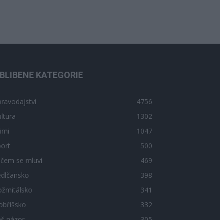
BLÍBENÉ KATEGORIE
ravodajství
4756
ltura
1302
imi
1047
ort
500
 čem se mluví
469
edlčansko
398
ožmitálsko
341
obříšsko
332
áš názor
305