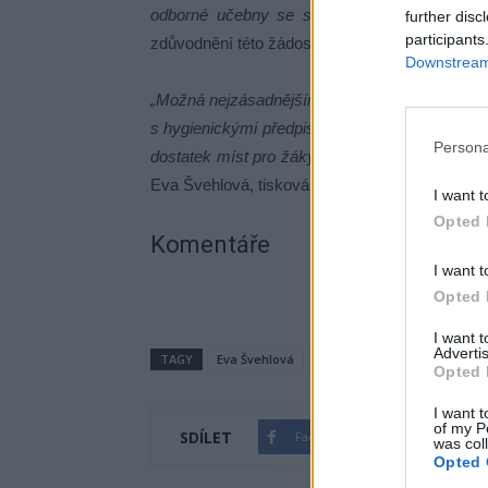
odborné učebny se specifickým vybavením m
further disc
participants
zdůvodnění této žádosti.
Downstream 
„Možná nejzásadnějším důvodem ke snížení kap
s hygienickými předpisy – šlo zejména o počty 
Persona
dostatek míst pro žáky, neboť některé školy j
Eva Švehlová, tisková mluvčí příbramského m
I want t
Opted 
Komentáře
I want t
Opted 
I want 
Advertis
TAGY
Eva Švehlová
kapacita školy
snížení
Opted 
I want t
of my P
SDÍLET
Facebook
Twitter
was col
Opted 