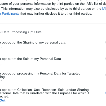
usely být využívány jako kmenové třídy,“
se uvádí ve
losure of your personal information by third parties on the IAB’s list of
. This information may also be disclosed by us to third parties on the
IA
Participants
that may further disclose it to other third parties.
acity školy o 10 % byla pak kolize stávajícího počtu žáků
toalet. I po snížení kapacity této školy bude v rámci města
l Data Processing Opt Outs
sou naplněny zhruba na ¾,“
uvedla k rozhodnutí rady města
ěstského úřadu.
o opt-out of the Sharing of my personal data.
In
o opt-out of the Sale of my Personal Data.
In
to opt-out of processing my Personal Data for Targeted
ing.
ZŠ Jiráskovy sady
In
o opt-out of Collection, Use, Retention, Sale, and/or Sharing
ersonal Data that Is Unrelated with the Purposes for which it
lected.
Out