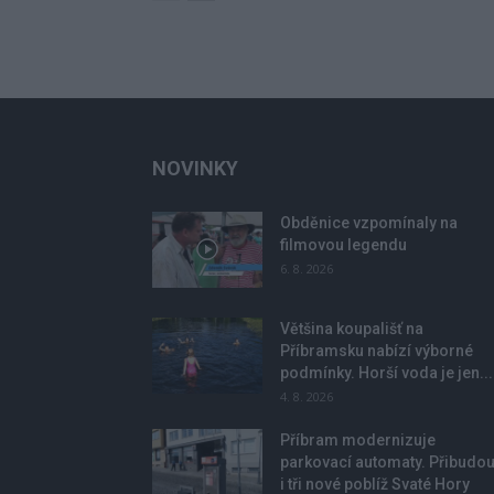
NOVINKY
Obděnice vzpomínaly na
filmovou legendu
6. 8. 2026
Většina koupališť na
Příbramsku nabízí výborné
podmínky. Horší voda je jen...
4. 8. 2026
Příbram modernizuje
parkovací automaty. Přibudo
i tři nové poblíž Svaté Hory