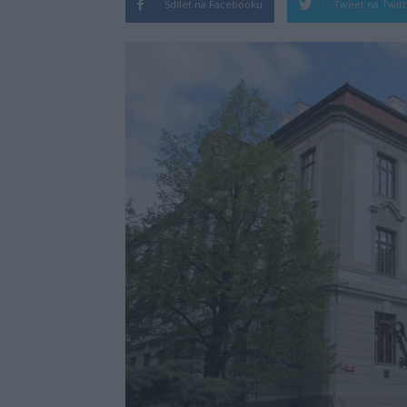
Sdílet na Facebooku
Tweet na Twit