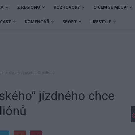
RA
Z REGIONU
ROZHOVORY
O ČEM SE MLUVÍ
DCAST
KOMENTÁŘ
SPORT
LIFESTYLE
ého chce kraj ušetřit 40 miliónů
ského“ jízdného chce
iliónů