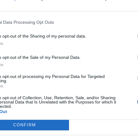
aj byl posledním, který devadesát korun proplácel přesto,
tyto poplatky kraj za posledních šest let vyplatil téměř 75
l Data Processing Opt Outs
o opt-out of the Sharing of my personal data.
In
o opt-out of the Sale of my Personal Data.
In
chy
úspora
zdravotnictví
to opt-out of processing my Personal Data for Targeted
ing.
In
o opt-out of Collection, Use, Retention, Sale, and/or Sharing
ersonal Data that Is Unrelated with the Purposes for which it
lected.
Out
Následující článek
Policisté opět kontrolovali chodce
CONFIRM