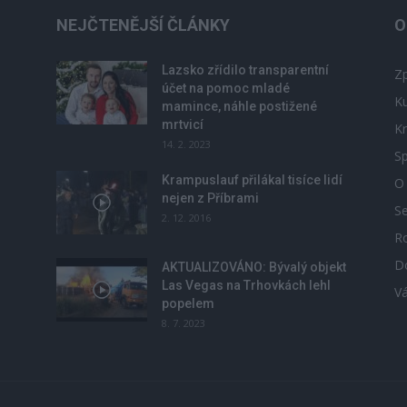
NEJČTENĚJŠÍ ČLÁNKY
O
Lazsko zřídilo transparentní
Zp
účet na pomoc mladé
Ku
mamince, náhle postižené
mrtvicí
Kr
14. 2. 2023
Sp
Krampuslauf přilákal tisíce lidí
O
nejen z Příbrami
S
2. 12. 2016
R
D
u
AKTUALIZOVÁNO: Bývalý objekt
Las Vegas na Trhovkách lehl
V
popelem
8. 7. 2023