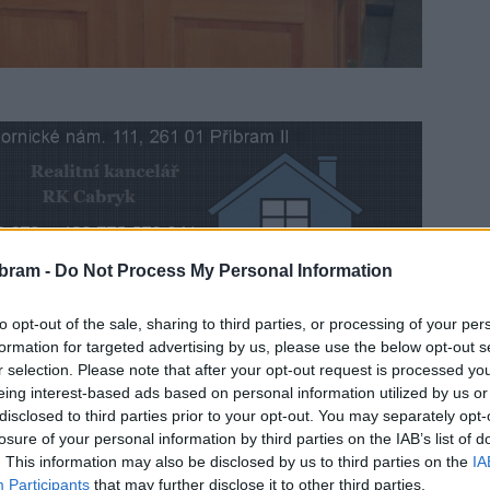
bram -
Do Not Process My Personal Information
roků nových krajských zastupitelů je zrušení
to opt-out of the sale, sharing to third parties, or processing of your per
ejich předchůdců, tedy ČSSD a KSČM, doposud spolykal
formation for targeted advertising by us, please use the below opt-out s
alo o částku 40 miliónů.
r selection. Please note that after your opt-out request is processed y
eing interest-based ads based on personal information utilized by us or
disclosed to third parties prior to your opt-out. You may separately opt-
P 09 se jednalo o nespravedlivou a duplicitní dávku. Tyto
losure of your personal information by third parties on the IAB’s list of
/2010 vyplatil v téměř 156 000 žádostí. Vedle „žákovského“
. This information may also be disclosed by us to third parties on the
IA
cení regulačních poplatků za návštěvu lékařské pohotovosti,
Participants
that may further disclose it to other third parties.