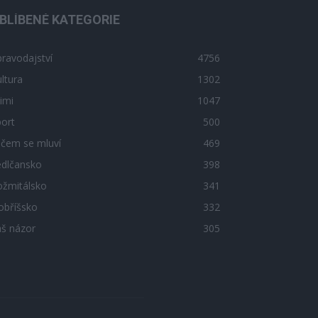
BLÍBENÉ KATEGORIE
ravodajství
4756
ltura
1302
imi
1047
ort
500
 čem se mluví
469
edlčansko
398
ožmitálsko
341
obříšsko
332
áš názor
305