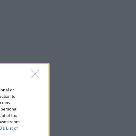
sonal or
ection to
ou may
 personal
out of the
 downstream
B’s List of