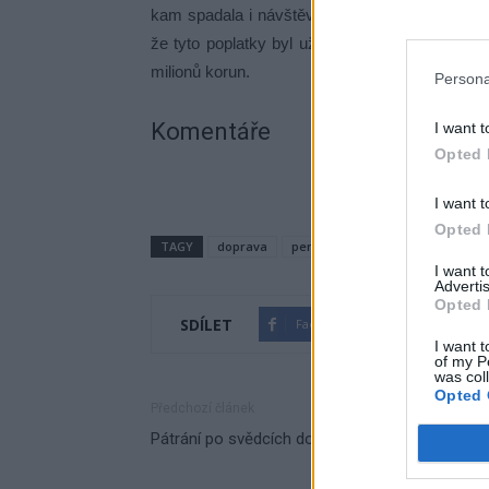
kam spadala i návštěva zubaře. Středočeský kr
že tyto poplatky byl už celostátně zrušené. Za 
milionů korun.
Persona
Komentáře
I want t
Opted 
I want t
Opted 
TAGY
doprava
peníze
polatky
Střední Če
I want 
Advertis
Opted 
SDÍLET
Facebook
Twitter
I want t
of my P
was col
Opted 
Předchozí článek
Pátrání po svědcích dopravní nehody u Vrančic