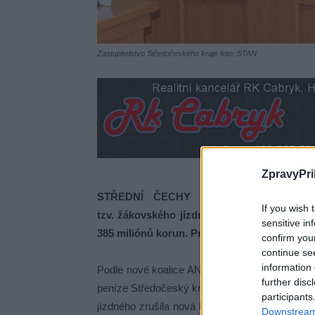
Zastupitelstvo Středočeského kraje foto: STAN
ZpravyPri
STŘEDNÍ ČECHY – Jedním z prvních k
If you wish 
tzv. žákovského jízdného. Tento projekt j
sensitive in
385 miliónů korun. Pro letošní rok by se jedn
confirm you
continue se
information 
Podle nové koalice ANO, STAN, ODS a části TO
further disc
peníze Středočeský kraj od školního roku 2009
participants
jízdného zrušila nová krajská koalice i proplá
Downstream 