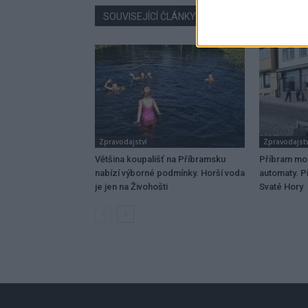
SOUVISEJÍCÍ ČLÁNKY
VÍCE OD AUTORA
Zpravodajství
Zpravodajstv
Většina koupališť na Příbramsku
Příbram mo
nabízí výborné podmínky. Horší voda
automaty. Př
je jen na Živohošti
Svaté Hory