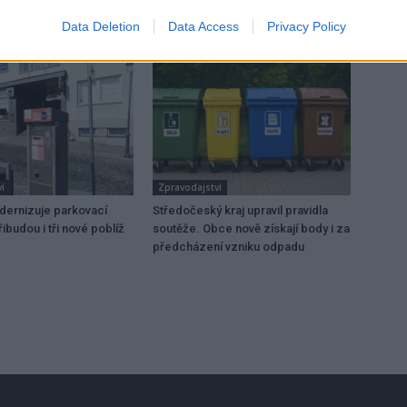
Data Deletion
Data Access
Privacy Policy
í
Zpravodajství
dernizuje parkovací
Středočeský kraj upravil pravidla
ibudou i tři nové poblíž
soutěže. Obce nově získají body i za
předcházení vzniku odpadu