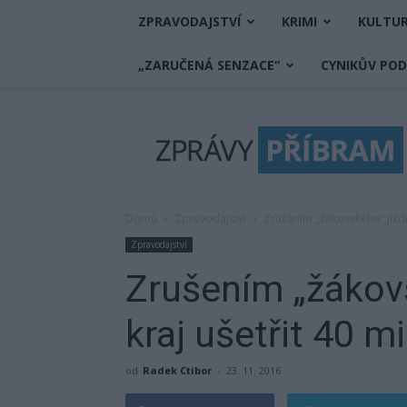
ZPRAVODAJSTVÍ
KRIMI
KULTU
„ZARUČENÁ SENZACE“
CYNIKŮV PO
Zprávy
Příbram
Domů
Zpravodajství
Zrušením „žákovského“ jízdn
Zpravodajství
Zrušením „žákov
kraj ušetřit 40 m
od
Radek Ctibor
-
23. 11. 2016