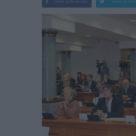
Sdílet na Facebooku
Tweet na Twit