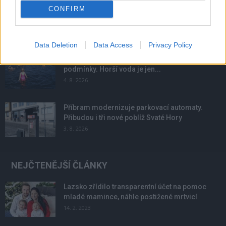
CONFIRM
Obděnice vzpomínaly na filmovou legendu
6. 8. 2026
Data Deletion
Data Access
Privacy Policy
Většina koupališť na Příbramsku nabízí výborné
podmínky. Horší voda je jen...
4. 8. 2026
Příbram modernizuje parkovací automaty.
Přibudou i tři nové poblíž Svaté Hory
3. 8. 2026
NEJČTENĚJŠÍ ČLÁNKY
Lazsko zřídilo transparentní účet na pomoc
mladé mamince, náhle postižené mrtvicí
14. 2. 2023