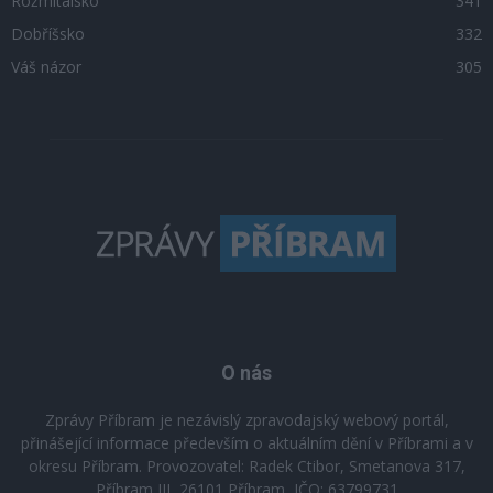
Rožmitálsko
341
Dobříšsko
332
Váš názor
305
O nás
Zprávy Příbram je nezávislý zpravodajský webový portál,
přinášející informace především o aktuálním dění v Příbrami a v
okresu Příbram. Provozovatel: Radek Ctibor, Smetanova 317,
Příbram III, 26101 Příbram, IČO: 63799731