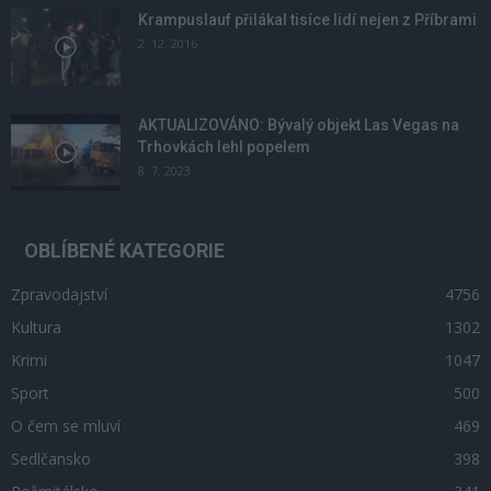
Krampuslauf přilákal tisíce lidí nejen z Příbrami
2. 12. 2016
AKTUALIZOVÁNO: Bývalý objekt Las Vegas na
Trhovkách lehl popelem
8. 7. 2023
OBLÍBENÉ KATEGORIE
Zpravodajství
4756
Kultura
1302
Krimi
1047
Sport
500
O čem se mluví
469
Sedlčansko
398