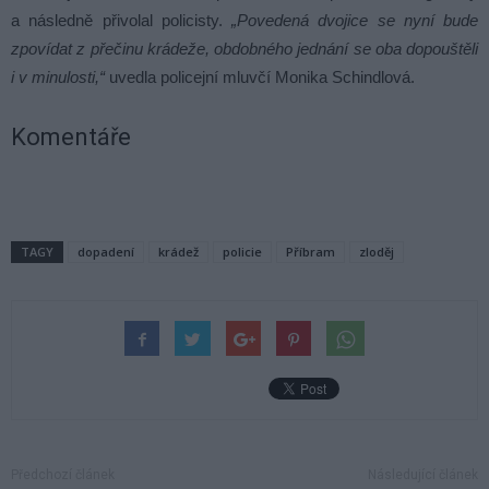
a následně přivolal policisty.
„Povedená dvojice se nyní bude
zpovídat z přečinu krádeže, obdobného jednání se oba dopouštěli
i v minulosti,“
uvedla policejní mluvčí Monika Schindlová.
Komentáře
TAGY
dopadení
krádež
policie
Příbram
zloděj
Předchozí článek
Následující článek