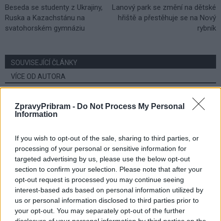
Beseda se studenty z Ukrajiny,
Lanový park se změní na dětské
Ruska a Kazachstánu na
hřiště a přestěhuje se na Nový
svatohorském gymnáziu
rybník
SOUVISEJÍCÍ ČLÁNKY
VÍCE OD AUTORA
Vykradených aut na Příbramsku přibylo.
ZpravyPribram -
Do Not Process My Personal
Policie připomíná: Auto není trezor
Information
Krimi
If you wish to opt-out of the sale, sharing to third parties, or
processing of your personal or sensitive information for
Každý sedmý řidič měl problém. Policie
targeted advertising by us, please use the below opt-out
při víkendové akci na Příbramsku odhalila
section to confirm your selection. Please note that after your
30 přestupků
Krimi
opt-out request is processed you may continue seeing
interest-based ads based on personal information utilized by
Čtvrtina řidičů při kontrole na Příbramsku
us or personal information disclosed to third parties prior to
neobstála. Policie o prázdninách zpřísní
your opt-out. You may separately opt-out of the further
dohled na silnicích
disclosure of your personal information by third parties on the