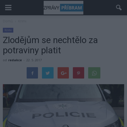
Domů
Krimi
Krimi
Zlodějům se nechtělo za
potraviny platit
od
redakce
-
22. 5. 2017