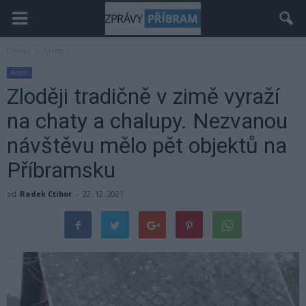
Domů
Krimi
Krimi
Zloději tradičně v zimě vyraží
na chaty a chalupy. Nezvanou
návštěvu mělo pět objektů na
Příbramsku
od
Radek Ctibor
-
22. 12. 2021