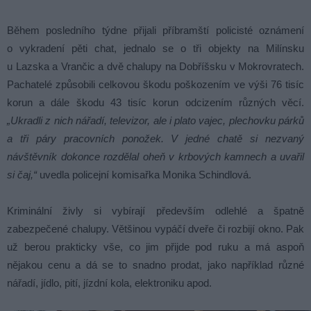
Během posledního týdne přijali příbramští policisté oznámení
o vykradení pěti chat, jednalo se o tři objekty na Milínsku
u Lazska a Vrančic a dvě chalupy na Dobříšsku v Mokrovratech.
Pachatelé způsobili celkovou škodu poškozením ve výši 76 tisíc
korun a dále škodu 43 tisíc korun odcizením různých věcí.
„Ukradli z nich nářadí, televizor, ale i plato vajec, plechovku párků
a tři páry pracovních ponožek. V jedné chatě si nezvaný
návštěvník dokonce rozdělal oheň v krbových kamnech a uvařil
si čaj,“
uvedla policejní komisařka Monika Schindlová.
Kriminální živly si vybírají především odlehlé a špatně
zabezpečené chalupy. Většinou vypáčí dveře či rozbijí okno. Pak
už berou prakticky vše, co jim přijde pod ruku a má aspoň
nějakou cenu a dá se to snadno prodat, jako například různé
nářadí, jídlo, pití, jízdní kola, elektroniku apod.