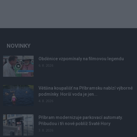
NOVINKY
Obděnice vzpomínaly na filmovou legendu
6. 8. 2026
Většina koupališť na Příbramsku nabízí výborné
podmínky. Horší voda je jen...
4. 8. 2026
Příbram modernizuje parkovací automaty.
Přibudou i tři nové poblíž Svaté Hory
3. 8. 2026