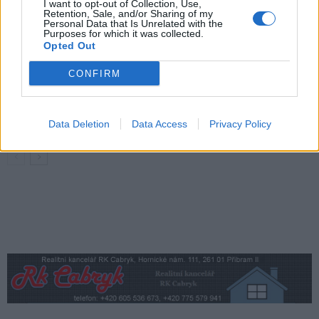
I want to opt-out of Collection, Use,
Retention, Sale, and/or Sharing of my
Každý sedmý řidič měl problém. Policie
Personal Data that Is Unrelated with the
Purposes for which it was collected.
při víkendové akci na Příbramsku odhalila
Opted Out
30 přestupků
Krimi
CONFIRM
Čtvrtina řidičů při kontrole na Příbramsku
neobstála. Policie o prázdninách zpřísní
dohled na silnicích
Krimi
Data Deletion
Data Access
Privacy Policy