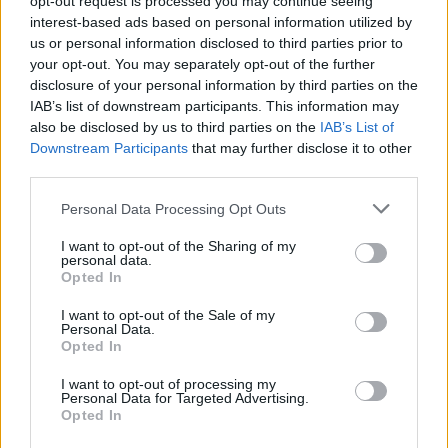
opt-out request is processed you may continue seeing
interest-based ads based on personal information utilized by
us or personal information disclosed to third parties prior to
your opt-out. You may separately opt-out of the further
disclosure of your personal information by third parties on the
IAB’s list of downstream participants. This information may
also be disclosed by us to third parties on the
IAB’s List of
Downstream Participants
that may further disclose it to other
Předchozí článek
Následující článek
third parties.
Světelné infopanely
Městská rekreační chata Granit
v Jiráskových sadech stále
je po rekonstrukci a čeká na
Personal Data Processing Opt Outs
naráží na odpor památkářů
první hosty
I want to opt-out of the Sharing of my
personal data.
Opted In
SOUVISEJÍCÍ ČLÁNKY
I want to opt-out of the Sale of my
VÍCE OD AUTORA
Personal Data.
Opted In
Vykradených aut na Příbramsku přibylo.
I want to opt-out of processing my
Personal Data for Targeted Advertising.
Policie připomíná: Auto není trezor
Opted In
Krimi