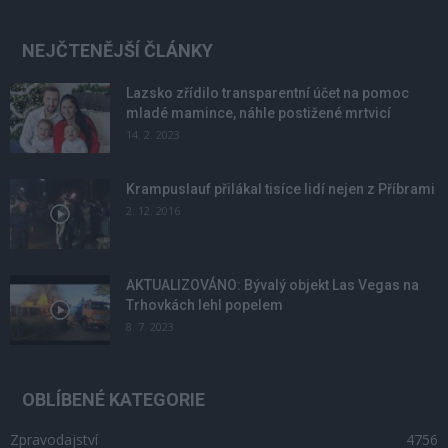
NEJČTENĚJŠÍ ČLÁNKY
Lazsko zřídilo transparentní účet na pomoc
mladé mamince, náhle postižené mrtvicí
14. 2. 2023
Krampuslauf přilákal tisíce lidí nejen z Příbrami
2. 12. 2016
AKTUALIZOVÁNO: Bývalý objekt Las Vegas na
Trhovkách lehl popelem
8. 7. 2023
OBLÍBENÉ KATEGORIE
Zpravodajství
4756