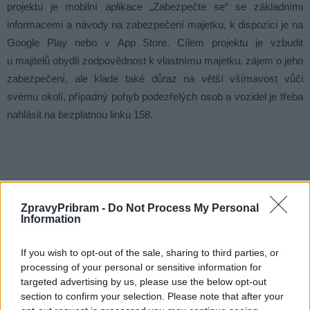
projektu je mobilní aplikace „Zabezpečte se“ se základními
informacemi a návody na zabezpečení majetku, k dispozici je na
Google Play nebo v App Store. Cílem projektu je vzbudit
u majitelů obydlí zodpovědnost k vlastnímu majetku, zájem o jeho
zabezpečení, ale klade také důraz na větší všímavost vůči
svému okolí, případný pohyb podezřelých osob a vozidel je třeba
nahlásit na bezplatnou linku 158.
Komentáře
ZpravyPribram -
Do Not Process My Personal
Information
If you wish to opt-out of the sale, sharing to third parties, or
TAGY
chalupa
chata
Policie ČR
vykradení
zabezpečení
processing of your personal or sensitive information for
zloděj
targeted advertising by us, please use the below opt-out
section to confirm your selection. Please note that after your