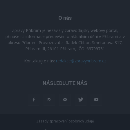
O nás
Zprávy Příbram je nezávislý zpravodajský webový portál,
přinášející informace především o aktuálním dění v Příbrami a v
okresu Příbram. Provozovatel: Radek Ctibor, Smetanova 317,
Příbram III, 26101 Příbram, IČO: 63799731
Kontaktujte nás:
redakce@zpravypribram.cz
NÁSLEDUJTE NÁS
Zásady zpracování osobních údajů