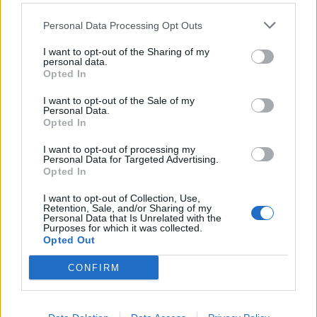
Vykradených aut na Příbramsku přibylo.
Personal Data Processing Opt Outs
Policie připomíná: Auto není trezor
I want to opt-out of the Sharing of my
Krimi
personal data.
Opted In
Každý sedmý řidič měl problém. Policie
I want to opt-out of the Sale of my
při víkendové akci na Příbramsku odhalila
Personal Data.
30 přestupků
Opted In
Krimi
I want to opt-out of processing my
Čtvrtina řidičů při kontrole na Příbramsku
Personal Data for Targeted Advertising.
Opted In
neobstála. Policie o prázdninách zpřísní
dohled na silnicích
Krimi
I want to opt-out of Collection, Use,
Retention, Sale, and/or Sharing of my
Personal Data that Is Unrelated with the
Purposes for which it was collected.
Opted Out
CONFIRM