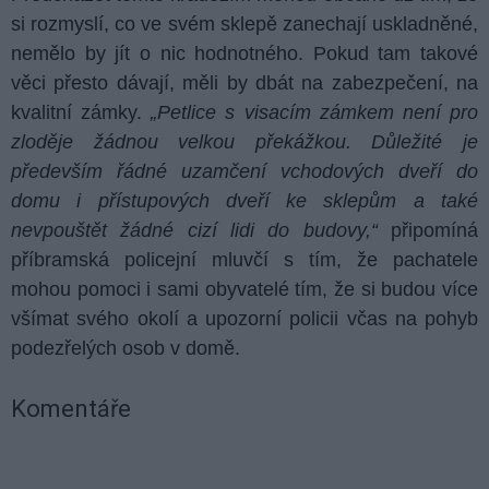
si rozmyslí, co ve svém sklepě zanechají uskladněné,
nemělo by jít o nic hodnotného. Pokud tam takové
věci přesto dávají, měli by dbát na zabezpečení, na
kvalitní zámky.
„Petlice s visacím zámkem není pro
zloděje žádnou velkou překážkou. Důležité je
především řádné uzamčení vchodových dveří do
domu i přístupových dveří ke sklepům a také
nevpouštět žádné cizí lidi do budovy,“
připomíná
příbramská policejní mluvčí s tím, že pachatele
mohou pomoci i sami obyvatelé tím, že si budou více
všímat svého okolí a upozorní policii včas na pohyb
podezřelých osob v domě.
Komentáře