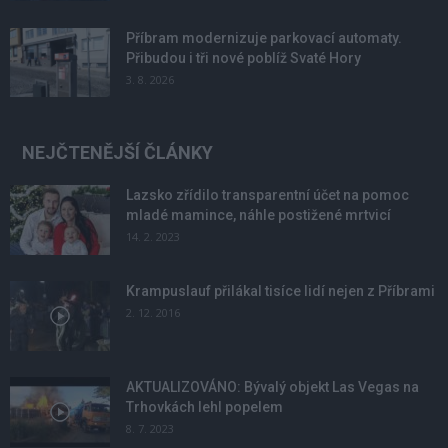
Příbram modernizuje parkovací automaty.
Přibudou i tři nové poblíž Svaté Hory
3. 8. 2026
NEJČTENĚJŠÍ ČLÁNKY
Lazsko zřídilo transparentní účet na pomoc
mladé mamince, náhle postižené mrtvicí
14. 2. 2023
Krampuslauf přilákal tisíce lidí nejen z Příbrami
2. 12. 2016
AKTUALIZOVÁNO: Bývalý objekt Las Vegas na
Trhovkách lehl popelem
8. 7. 2023