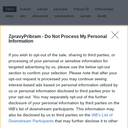
TAGY
krádež
nářadí
pachatel
Policie ČR
Příbramsko
sklep
věci
všímavost
zabezpečení
zámek
zloděj
ZpravyPribram -
Do Not Process My Personal
Information
If you wish to opt-out of the sale, sharing to third parties, or
processing of your personal or sensitive information for
targeted advertising by us, please use the below opt-out
section to confirm your selection. Please note that after your
Předchozí článek
Následující článek
opt-out request is processed you may continue seeing
Krampuslauf letos nebude,
Radní Václav Dvořák o dotacích
interest-based ads based on personal information utilized by
město ale chystá překvapení
pro spolky, kluby i jednotlivce pro
us or personal information disclosed to third parties prior to
příští rok
your opt-out. You may separately opt-out of the further
disclosure of your personal information by third parties on the
IAB’s list of downstream participants. This information may
SOUVISEJÍCÍ ČLÁNKY
also be disclosed by us to third parties on the
IAB’s List of
Downstream Participants
that may further disclose it to other
VÍCE OD AUTORA
third parties.