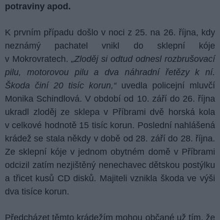
potraviny apod.
K prvním případu došlo v noci z 25. na 26. října, kdy
neznámý pachatel vnikl do sklepní kóje
v Mokrovratech.
„Zloděj si odtud odnesl rozbrušovací
pilu, motorovou pilu a dva náhradní řetězy k ní.
Škoda činí 20 tisíc korun,“
uvedla policejní mluvčí
Monika Schindlová. V období od 10. září do 26. října
ukradl zloděj ze sklepa v Příbrami dvě horská kola
v celkové hodnotě 15 tisíc korun. Poslední nahlášená
krádež se stala někdy v době od 28. září do 28. října.
Ze sklepní kóje v jednom obytném domě v Příbrami
odcizil zatím nezjištěný nenechavec dětskou postýlku
a třicet kusů CD disků. Majiteli vznikla škoda ve výši
dva tisíce korun.
Předcházet těmto krádežím mohou občané už tím, že