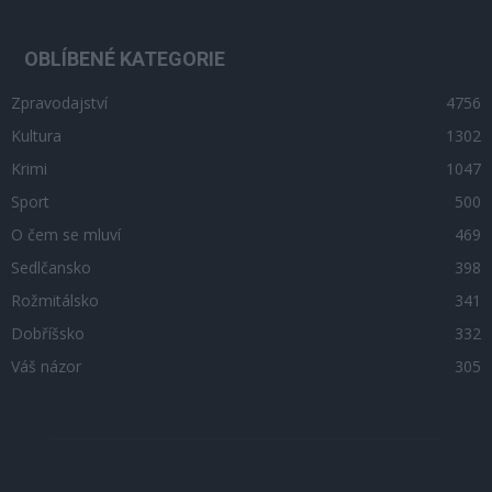
OBLÍBENÉ KATEGORIE
Zpravodajství
4756
Kultura
1302
Krimi
1047
Sport
500
O čem se mluví
469
Sedlčansko
398
Rožmitálsko
341
Dobříšsko
332
Váš názor
305