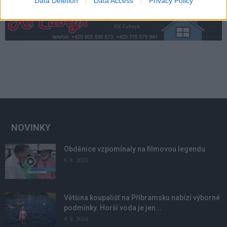
Data Deletion
Data Access
Privacy Policy
NOVINKY
Obděnice vzpomínaly na filmovou legendu
6. 8. 2026
Většina koupališť na Příbramsku nabízí výborné
podmínky. Horší voda je jen...
4. 8. 2026