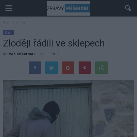
Domů
Krimi
Krimi
Zloději řádili ve sklepech
od
Vaclav Cermak
-
31. 10. 2017