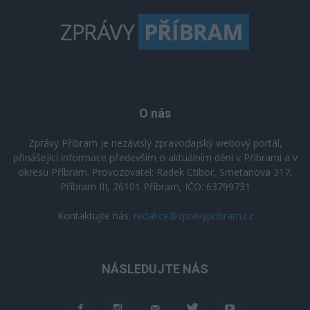
O nás
Zprávy Příbram je nezávislý zpravodajský webový portál,
přinášející informace především o aktuálním dění v Příbrami a v
okresu Příbram. Provozovatel: Radek Ctibor, Smetanova 317,
Příbram III, 26101 Příbram, IČO: 63799731
Kontaktujte nás:
redakce@zpravypribram.cz
NÁSLEDUJTE NÁS