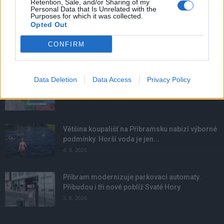
Retention, Sale, and/or Sharing of my
Personal Data that Is Unrelated with the
Purposes for which it was collected.
Opted Out
CONFIRM
NOVINKY
Data Deletion
Data Access
Privacy Policy
Obděnice vzpomínaly na filmovou legendu
6. 8. 2026
Většina koupališť na Příbramsku nabízí výborné
podmínky. Horší voda je jen...
4. 8. 2026
Příbram modernizuje parkovací automaty.
Přibudou i tři nové poblíž Svaté Hory
3. 8. 2026