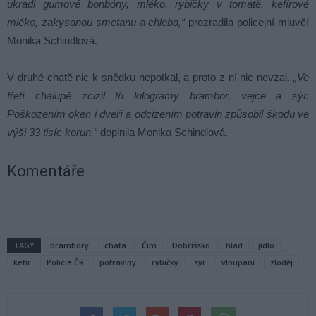
ukradl gumové bonbóny, mléko, rybičky v tomatě, kefírové
mléko, zakysanou smetanu a chleba,“
prozradila policejní mluvčí
Monika Schindlová.
V druhé chatě nic k snědku nepotkal, a proto z ní nic nevzal.
„Ve
třetí chalupě zcizil tři kilogramy brambor, vejce a sýr.
Poškozením oken i dveří a odcizením potravin způsobil škodu ve
výši 33 tisíc korun,“
doplnila Monika Schindlová.
Komentáře
TAGY
brambory
chata
Čím
Dobříšsko
hlad
jídlo
kefír
Policie ČR
potraviny
rybičky
sýr
vloupání
zloděj