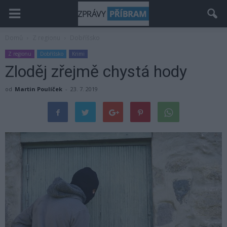
Domů
Z regionu
Dobříšsko
Z regionu
Dobříšsko
Krimi
Zloděj zřejmě chystá hody
od
Martin Poulíček
-
23. 7. 2019