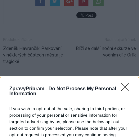
Předchozí článek
Následující článek
Zdeněk Havrančík: Parkování
Blíží se další noční exkurze ve
v některých částech města je
vodním díle Orlík
tragické
SOUVISEJÍCÍ ČLÁNKY
ZpravyPribram -
Do Not Process My Personal
VÍCE OD AUTORA
Information
Festival hudby na zámku Dobříš sází na
If you wish to opt-out of the sale, sharing to third parties, or
jedinečnou atmosféru. Klasiku propojí
processing of your personal or sensitive information for
targeted advertising by us, please use the below opt-out
s dalšími žánry i rodinným programem
Dobříšsko
section to confirm your selection. Please note that after your
opt-out request is processed you may continue seeing
Vykradených aut na Příbramsku přibylo.