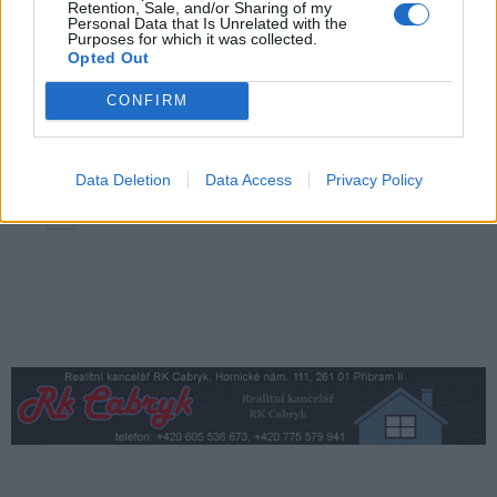
Festival hudby na zámku Dobříš nabídne
Retention, Sale, and/or Sharing of my
Personal Data that Is Unrelated with the
Evu Urbanovou, Kateřinu Marii Tichou
Purposes for which it was collected.
i program pro děti
Dobříšsko
Opted Out
CONFIRM
Dobříšský zámek získá krajskou podporu.
Peníze pomohou s opravou střechy
Dobříšsko
Data Deletion
Data Access
Privacy Policy