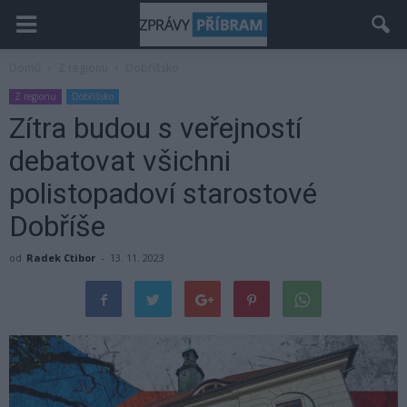
Domů
Z regionu
Dobříšsko
Z regionu
Dobříšsko
Zítra budou s veřejností
debatovat všichni
polistopadoví starostové
Dobříše
od
Radek Ctibor
-
13. 11. 2023