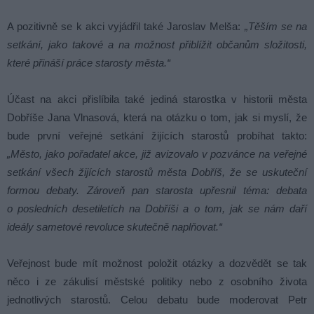
A pozitivně se k akci vyjádřil také Jaroslav Melša:
„Těším se na
setkání, jako takové a na možnost přiblížit občanům složitosti,
které přináší práce starosty města.“
Účast na akci přislíbila také jediná starostka v historii města
Dobříše Jana Vlnasová, která na otázku o tom, jak si myslí, že
bude první veřejné setkání žijících starostů probíhat takto:
„Město, jako pořadatel akce, již avizovalo v pozvánce na veřejné
setkání všech žijících starostů
města Dobříš, že se uskuteční
formou debaty. Zároveň pan starosta upřesnil téma: debata
o posledních
desetiletích na Dobříši a o tom, jak se nám daří
ideály sametové revoluce skutečně naplňovat.“
Veřejnost bude mít možnost položit otázky a dozvědět se tak
něco i ze zákulisí městské politiky nebo z osobního života
jednotlivých starostů. Celou debatu bude moderovat Petr