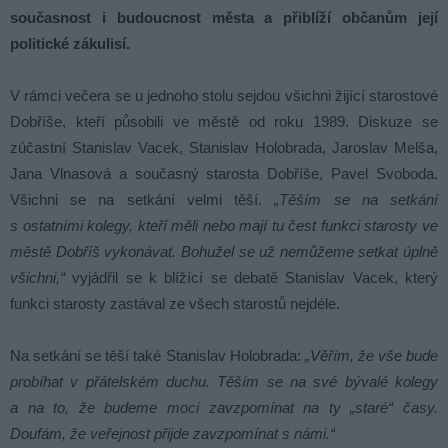
současnost i budoucnost města a přiblíží občanům její
politické zákulisí.
V rámci večera se u jednoho stolu sejdou všichni žijící starostové
Dobříše, kteří působili ve městě od roku 1989. Diskuze se
zúčastní Stanislav Vacek, Stanislav Holobrada, Jaroslav Melša,
Jana Vlnasová a současný starosta Dobříše, Pavel Svoboda.
Všichni se na setkání velmi těší.
„Těším se na setkání
s ostatními kolegy, kteří měli nebo mají tu čest funkci starosty ve
městě Dobříš vykonávat. Bohužel se už nemůžeme setkat úplně
všichni,“
vyjádřil se k blížící se debatě Stanislav Vacek, který
funkci starosty zastával ze všech starostů nejdéle.
Na setkání se těší také Stanislav Holobrada:
„Věřím, že vše bude
probíhat v přátelském duchu. Těším se na své bývalé kolegy
a na to, že budeme moci zavzpomínat na ty „staré“ časy.
Doufám, že veřejnost přijde zavzpomínat s námi.“