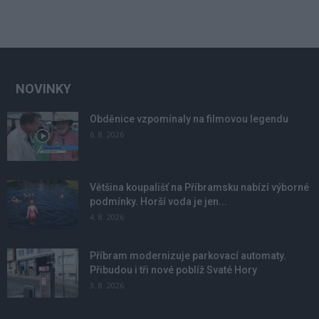
NOVINKY
Obděnice vzpomínaly na filmovou legendu
6. 8. 2026
Většina koupališť na Příbramsku nabízí výborné
podmínky. Horší voda je jen...
4. 8. 2026
Příbram modernizuje parkovací automaty.
Přibudou i tři nové poblíž Svaté Hory
3. 8. 2026