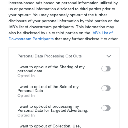
interest-based ads based on personal information utilized by
us or personal information disclosed to third parties prior to
your opt-out. You may separately opt-out of the further
disclosure of your personal information by third parties on the
IAB’s list of downstream participants. This information may
also be disclosed by us to third parties on the
IAB’s List of
Downstream Participants
that may further disclose it to other
Předchozí článek
Následující článek
third parties.
Bojovný Písek nakonec dokázala
V Příbrami II jsou už první nové
Personal Data Processing Opt Outs
Příbram v závěru utkání zkrotit
automaty na parkování
I want to opt-out of the Sharing of my
personal data.
Opted In
SOUVISEJÍCÍ ČLÁNKY
VÍCE OD AUTORA
I want to opt-out of the Sale of my
Personal Data.
Opted In
Festival hudby na zámku Dobříš sází na
I want to opt-out of processing my
jedinečnou atmosféru. Klasiku propojí
Personal Data for Targeted Advertising.
s dalšími žánry i rodinným programem
Opted In
Dobříšsko
I want to opt-out of Collection, Use,