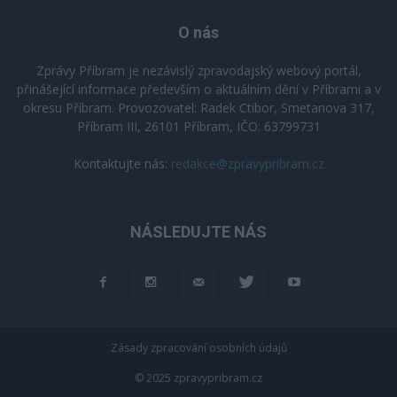
O nás
Zprávy Příbram je nezávislý zpravodajský webový portál,
přinášející informace především o aktuálním dění v Příbrami a v
okresu Příbram. Provozovatel: Radek Ctibor, Smetanova 317,
Příbram III, 26101 Příbram, IČO: 63799731
Kontaktujte nás:
redakce@zpravypribram.cz
NÁSLEDUJTE NÁS
Zásady zpracování osobních údajů
© 2025 zpravypribram.cz