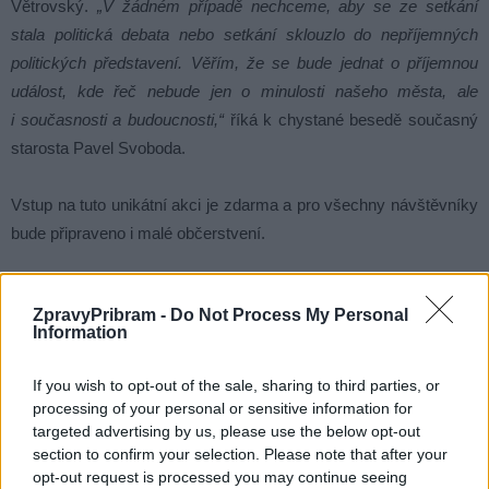
Větrovský.
„V žádném případě nechceme, aby se ze setkání
stala politická debata nebo setkání sklouzlo do nepříjemných
politických představení. Věřím, že se bude jednat o příjemnou
událost, kde řeč nebude jen o minulosti našeho města, ale
i současnosti a budoucnosti,“
říká k chystané besedě současný
starosta Pavel Svoboda.
Vstup na tuto unikátní akci je zdarma a pro všechny návštěvníky
bude připraveno i malé občerstvení.
Komentáře
ZpravyPribram -
Do Not Process My Personal
Information
If you wish to opt-out of the sale, sharing to third parties, or
processing of your personal or sensitive information for
TAGY
beseda
Dobříš
historie
Jaroslav Melša
targeted advertising by us, please use the below opt-out
Pavel Svoboda
Stanislav Vacek
starostové
veřejnost
section to confirm your selection. Please note that after your
opt-out request is processed you may continue seeing