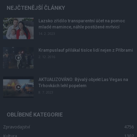
NEJČTENĚJŠÍ ČLÁNKY
Lazsko zřídilo transparentní účet na pomoc
mladé mamince, náhle postižené mrtvicí
14. 2. 2023
Krampuslauf přilákal tisíce lidí nejen z Příbrami
2. 12. 2016
AKTUALIZOVÁNO: Bývalý objekt Las Vegas na
Trhovkách lehl popelem
8. 7. 2023
OBLÍBENÉ KATEGORIE
Zpravodajství
4756
Kultura
1302