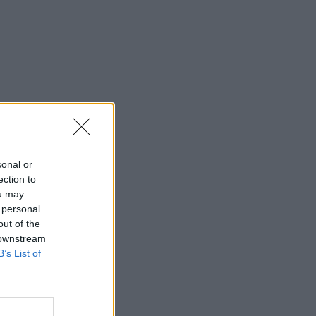
sonal or
ection to
ou may
 personal
out of the
 downstream
B’s List of