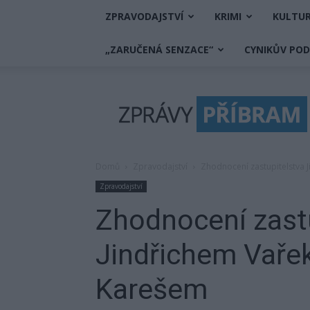
ZPRAVODAJSTVÍ
KRIMI
KULTU
„ZARUČENÁ SENZACE“
CYNIKŮV PO
Zprávy
Příbram
Domů
Zpravodajství
Zhodnocení zastupitelstva 
Zpravodajství
Zhodnocení zast
Jindřichem Vaře
Karešem