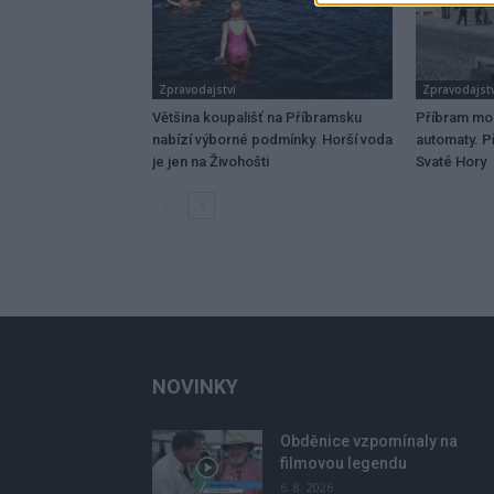
Zpravodajství
Zpravodajstv
Většina koupališť na Příbramsku
Příbram mo
nabízí výborné podmínky. Horší voda
automaty. Př
je jen na Živohošti
Svaté Hory
NOVINKY
Obděnice vzpomínaly na
filmovou legendu
6. 8. 2026