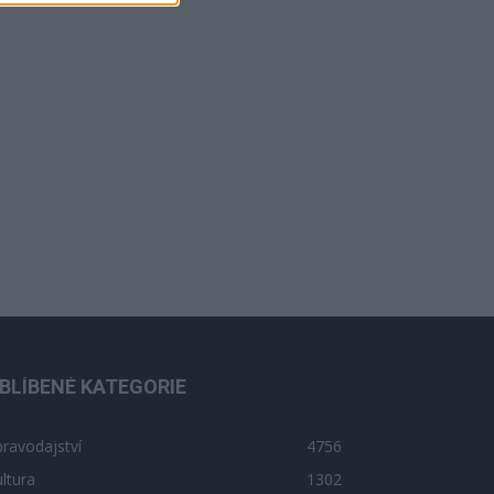
BLÍBENÉ KATEGORIE
ravodajství
4756
ltura
1302