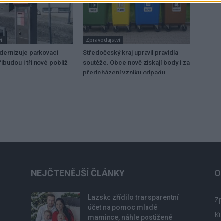
í
Zpravodajství
dernizuje parkovací
Středočeský kraj upravil pravidla
ibudou i tři nové poblíž
soutěže. Obce nově získají body i za
předcházení vzniku odpadu
NEJČTENĚJŠÍ ČLÁNKY
O
Lazsko zřídilo transparentní
Zp
účet na pomoc mladé
Ku
mamince, náhle postižené