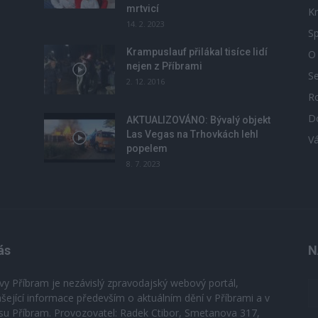
mrtvicí
Kr
14. 2. 2023
Sp
Krampuslauf přilákal tisíce lidí
O
nejen z Příbrami
S
2. 12. 2016
R
D
u
AKTUALIZOVÁNO: Bývalý objekt
Las Vegas na Trhovkách lehl
V
popelem
8. 7. 2023
ás
N
vy Příbram je nezávislý zpravodajský webový portál,
ášející informace především o aktuálním dění v Příbrami a v
su Příbram. Provozovatel: Radek Ctibor, Smetanova 317,