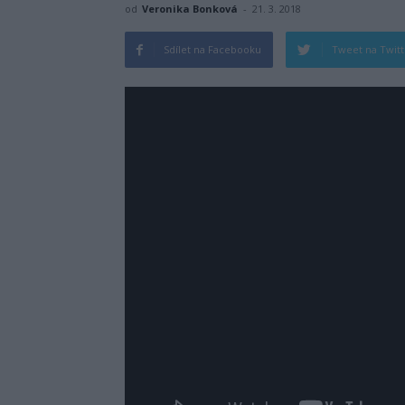
od
Veronika Bonková
-
21. 3. 2018
Sdílet na Facebooku
Tweet na Twit