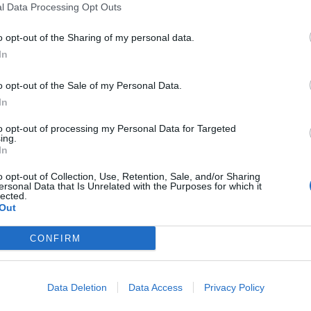
l Data Processing Opt Outs
o opt-out of the Sharing of my personal data.
prodej
starosta
Středočeský kraj
výkup
In
o opt-out of the Sale of my Personal Data.
In
to opt-out of processing my Personal Data for Targeted
ing.
In
Následující článek
o opt-out of Collection, Use, Retention, Sale, and/or Sharing
ersonal Data that Is Unrelated with the Purposes for which it
Velikonoce v hornickém domku
lected.
Out
CONFIRM
Data Deletion
Data Access
Privacy Policy