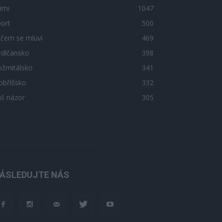
imi
1047
ort
500
 čem se mluví
469
edlčansko
398
ožmitálsko
341
obříšsko
332
áš názor
305
ÁSLEDUJTE NÁS