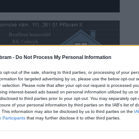
bram -
Do Not Process My Personal Information
to opt-out of the sale, sharing to third parties, or processing of your per
utečnilo v rekordním čase zhruba hodiny a půl. Svým
formation for targeted advertising by us, please use the below opt-out s
 zatím nejkratším zastupitelstvem v historii města.
r selection. Please note that after your opt-out request is processed y
dali starostu i člena opozice.
eing interest-based ads based on personal information utilized by us or
disclosed to third parties prior to your opt-out. You may separately opt-
jak se dívají na výkup či prodej městských pozemků nebo
losure of your personal information by third parties on the IAB’s list of
. This information may also be disclosed by us to third parties on the
IA
agentury… To se dovíte v naší reportáži.
Participants
that may further disclose it to other third parties.