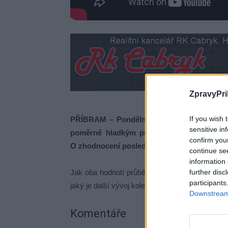
ZpravyPri
If you wish 
PŘÍBRAM – Pondělní zastupitelstvo se usk
sensitive in
poměrně hladkým průběhem se patrně stalo
confirm you
O zhodnocení posledního zasedání jsme požá
continue se
information 
Jak oba hodnotí průběh posledního zasedání, 
further disc
participants
jaký je další vývoj kolem plánované destinační 
Downstream 
Komentáře