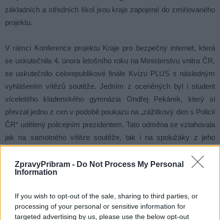
základních a středních škol jsou kraje zapojené do zmiňovaného
projektu.
V rámci Konference projektu Kraje pro bezpečný internet, která
se uskutečnila 4. února letošního roku na Ministerstvu vnitra ČR,
se uskutečnilo celorepublikové finále Kvízu PLUS s následným
vyhlášením vítězů soutěže. Jedním z oceněných byl i student
víceletého kladenského gymnázia Ondřej Pekárek, který si
převzal jednu z cen v podobě poukazu na „zážitkový den s Policií
ČR“ udělený policejním prezidentem. Tato odměna se vztahovala
jak na samotného vítěze soutěže, tak i na spolužáky z jeho
třídního kolektivu.
ZpravyPribram -
Do Not Process My Personal
Information
por. Bc. Zdeněk Chalupa tiskový mluvčí PČR
If you wish to opt-out of the sale, sharing to third parties, or
processing of your personal or sensitive information for
targeted advertising by us, please use the below opt-out