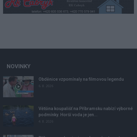
NOVINKY
Obděnice vzpomínaly na filmovou legendu
6. 8. 2026
Většina koupališť na Příbramsku nabízí výborné
podmínky. Horší voda je jen...
4. 8. 2026