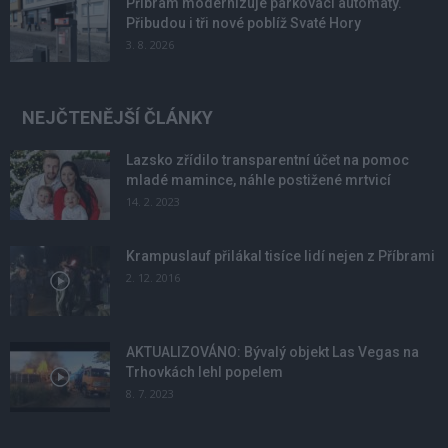
Příbram modernizuje parkovací automaty.
Přibudou i tři nové poblíž Svaté Hory
3. 8. 2026
NEJČTENĚJŠÍ ČLÁNKY
Lazsko zřídilo transparentní účet na pomoc
mladé mamince, náhle postižené mrtvicí
14. 2. 2023
Krampuslauf přilákal tisíce lidí nejen z Příbrami
2. 12. 2016
AKTUALIZOVÁNO: Bývalý objekt Las Vegas na
Trhovkách lehl popelem
8. 7. 2023