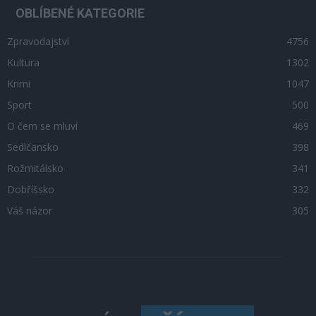
OBLÍBENÉ KATEGORIE
Zpravodajství
4756
Kultura
1302
Krimi
1047
Sport
500
O čem se mluví
469
Sedlčansko
398
Rožmitálsko
341
Dobříšsko
332
Váš názor
305