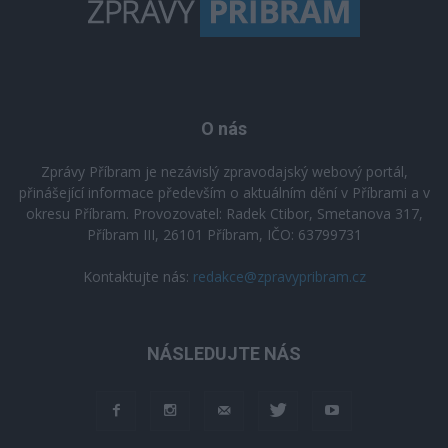
O nás
Zprávy Příbram je nezávislý zpravodajský webový portál,
přinášející informace především o aktuálním dění v Příbrami a v
okresu Příbram. Provozovatel: Radek Ctibor, Smetanova 317,
Příbram III, 26101 Příbram, IČO: 63799731
Kontaktujte nás:
redakce@zpravypribram.cz
NÁSLEDUJTE NÁS