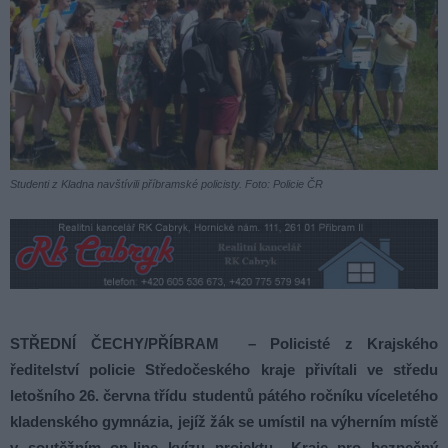
Studenti z Kladna navštívili příbramské policisty. Foto: Policie ČR
STŘEDNÍ ČECHY/PŘÍBRAM – Policisté z Krajského
ředitelství policie Středočeského kraje přivítali ve středu
letošního 26. června třídu studentů pátého ročníku víceletého
kladenského gymnázia, jejíž žák se umístil na výherním místě
v soutěžním on-line kvízu projektu „Kraje pro bezpečný