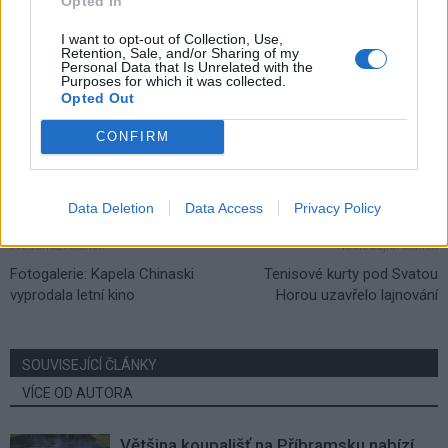
Opted In
TAGY
dron
Kladno
policie
Příbram
studenti
I want to opt-out of Collection, Use,
zážitkový den
Retention, Sale, and/or Sharing of my
Personal Data that Is Unrelated with the
Purposes for which it was collected.
Opted Out
CONFIRM
Data Deletion
Data Access
Privacy Policy
Předchozí článek
Následující článek
Fotogalerie: Kapela Chinaski
Tenisové kurty pod Svatou
vyprodala letní kino
Horou uzavřelo lajnování
SOUVISEJÍCÍ ČLÁNKY
VÍCE OD AUTORA
Většina koupališť na Příbramsku nabízí