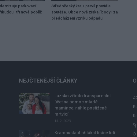
dernizuje parkovací
Středočeský kraj upravil pravidla
ibudou i tři nové poblíž
soutěže. Obce nově získají body i za
předcházení vzniku odpadu
NEJČTENĚJŠÍ ČLÁNKY
O
Lazsko zřídilo transparentní
Zp
účet na pomoc mladé
Ku
mamince, náhle postižené
mrtvicí
Kr
14. 2. 2023
Sp
Krampuslauf přilákal tisíce lidí
O