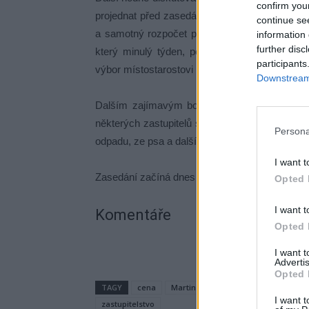
confirm you
projednat před zasedáním zastupitelstva a prot
continue se
a samotný rozpočet projednat až v lednu. S t
information 
further disc
který minulý týden, podle bývalého radního a
participants
výbor místostarostovi Martinovi Buršíkovi dosl
Downstream 
Dalším zajímavým bodem je návrh vyhlášky o
některých zastupitelů slepená narychlo a bez 
Persona
odpadu, ze psa a dalších, které by se ale zřej
I want t
Zasedání začíná dnes v 16 hodin a bude opět p
Opted 
I want t
Komentáře
Opted 
I want 
Advertis
Opted 
TAGY
cena
Martin Buršík
Příbram
rozpoč
I want t
zastupitelstvo