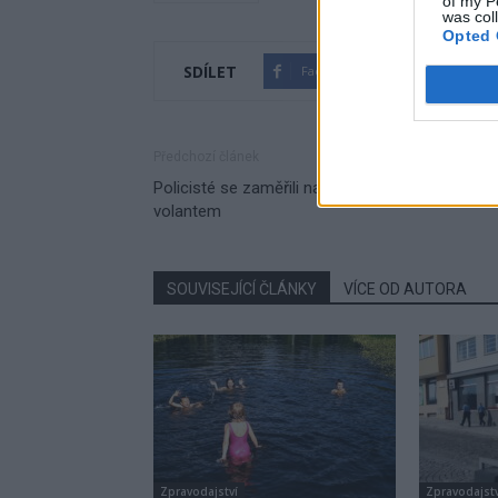
of my P
was col
Opted 
SDÍLET
Facebook
Twitter
Předchozí článek
Policisté se zaměřili na drogy a alkohol za
volantem
SOUVISEJÍCÍ ČLÁNKY
VÍCE OD AUTORA
Zpravodajství
Zpravodajstv