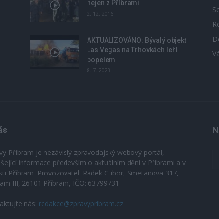
nejen z Příbrami
S
2. 12. 2016
R
D
u
AKTUALIZOVÁNO: Bývalý objekt
Las Vegas na Trhovkách lehl
V
popelem
8. 7. 2023
ás
N
vy Příbram je nezávislý zpravodajský webový portál,
ášející informace především o aktuálním dění v Příbrami a v
su Příbram. Provozovatel: Radek Ctibor, Smetanova 317,
ram III, 26101 Příbram, IČO: 63799731
aktujte nás:
redakce@zpravypribram.cz