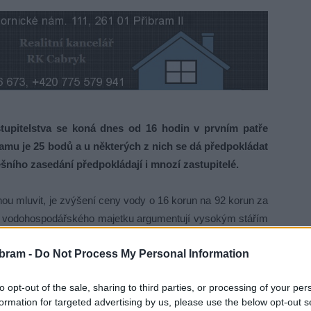
upitelstva se koná dnes od 16 hodin v prvním patře
amu je 25 bodů a u některých z nich se dá předpokládat
šního zasedání předpokládají i mnozí zastupitelé.
hou mluvit, je zvýšení ceny vody o 16 korun na 92 korun za
o vodohospodářského majetku argumentují vysokým stářím
nulých 6 let radnice na tento problém nikdy neupozornila
bram -
Do Not Process My Personal Information
 že zastupitelé se budou ptát, proč o se o havarijním stavu
to opt-out of the sale, sharing to third parties, or processing of your per
formation for targeted advertising by us, please use the below opt-out s
 příští rok, který finanční výbor poprvé v historii nestihl