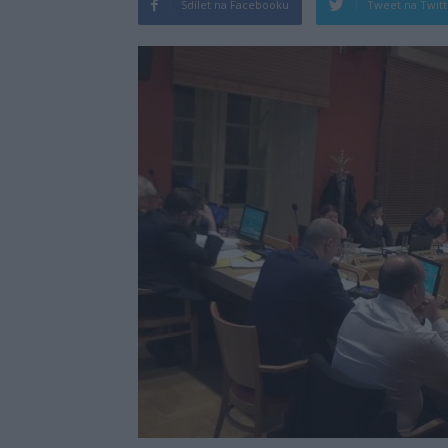
Sdílet na Facebooku
Tweet na Twit