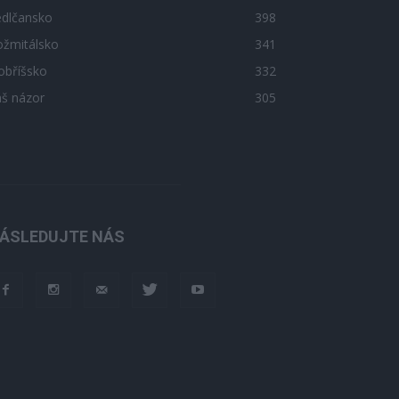
edlčansko
398
ožmitálsko
341
obříšsko
332
áš názor
305
ÁSLEDUJTE NÁS