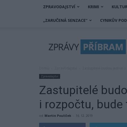
ZPRAVODAJSTVÍ
KRIMI
KULTU
„ZARUČENÁ SENZACE“
CYNIKŮV PO
Zprávy
Příbram
Domů
Zpravodajství
Zastupitelé budou jednat o
Zpravodajství
Zastupitelé budo
i rozpočtu, bude
od
Martin Poulíček
-
16. 12. 2019