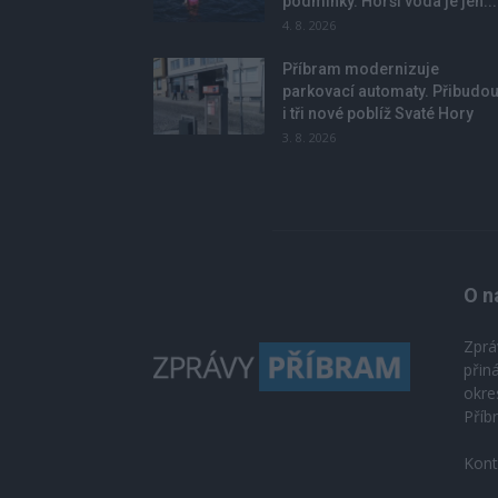
podmínky. Horší voda je jen...
4. 8. 2026
Příbram modernizuje
parkovací automaty. Přibudo
i tři nové poblíž Svaté Hory
3. 8. 2026
O n
Zprá
přin
okre
Příb
Kont