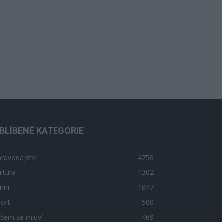
BLÍBENÉ KATEGORIE
ravodajství
4756
ltura
1302
imi
1047
ort
500
 čem se mluví
469