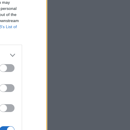
ou may
 personal
out of the
 downstream
B’s List of