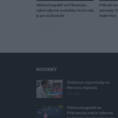
Většina koupališť na Příbramsku
Příbram mo
nabízí výborné podmínky. Horší voda
automaty. Př
je jen na Živohošti
Svaté Hory
NOVINKY
Obděnice vzpomínaly na
filmovou legendu
6. 8. 2026
Většina koupališť na
Příbramsku nabízí výborné