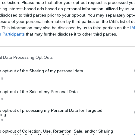
r selection. Please note that after your opt-out request is processed y
o ho navrhuju nyní odložit, schválit rozpočtové provizorium
eing interest-based ads based on personal information utilized by us or
ím souvisí i návrh střednědobého výhledu rozpočtu města,
disclosed to third parties prior to your opt-out. You may separately opt-
losure of your personal information by third parties on the IAB’s list of
 nyní člena finančního výboru Václava Dvořáka, finanční
. This information may also be disclosed by us to third parties on the
IA
ova rozcupoval na kusy.
Participants
that may further disclose it to other third parties.
 zákazu používaní zábavní pyrotechniky, která je podle
jakéhokoli smyslu. Dále se bude jednat o poplatky za svoz
l Data Processing Opt Outs
mě měnit neměly.
o opt-out of the Sharing of my personal data.
řenášené online na kanále Youtube.
In
o opt-out of the Sale of my Personal Data.
In
to opt-out of processing my Personal Data for Targeted
ing.
In
et
Václav Dvořák
voda
vyhláška
zasedání
o opt-out of Collection, Use, Retention, Sale, and/or Sharing