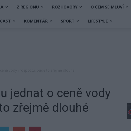
RA
Z REGIONU
ROZHOVORY
O ČEM SE MLUVÍ
DCAST
KOMENTÁŘ
SPORT
LIFESTYLE
 ceně vody i rozpočtu, bude to zřejmě dlouhé
u jednat o ceně vody
 to zřejmě dlouhé