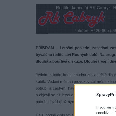
PŘÍBRAM – Letošní poslední zasedání zast
bývalého ředitelství Rudných dolů. Na progr
dlouhá a bouřlivá diskuze. Dlouhé trvání dne
Jedním z bodu, kde se budou zcela určitě dlou
kubík. Vedení města i provozovatel městskéh
potrubí a častými haváriemi, nicméně za uply
ZpravyPri
a objevil se až letos a tak se dá předpokládat,
potrubí dovídají až nyní.
If you wish 
sensitive in
Další hodně diskutovaným bodem bude rozpočet na