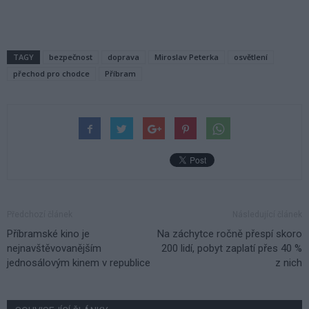
TAGY
bezpečnost
doprava
Miroslav Peterka
osvětlení
přechod pro chodce
Příbram
Předchozí článek
Následující článek
Příbramské kino je
Na záchytce ročně přespí skoro
nejnavštěvovanějším
200 lidí, pobyt zaplatí přes 40 %
jednosálovým kinem v republice
z nich