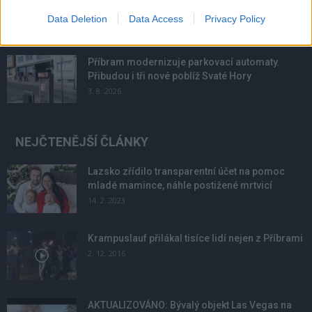
podmínky. Horší voda je jen...
Data Deletion
Data Access
Privacy Policy
4. 8. 2026
Příbram modernizuje parkovací automaty.
Přibudou i tři nové poblíž Svaté Hory
3. 8. 2026
NEJČTENĚJŠÍ ČLÁNKY
Lazsko zřídilo transparentní účet na pomoc
mladé mamince, náhle postižené mrtvicí
14. 2. 2023
Krampuslauf přilákal tisíce lidí nejen z Příbrami
2. 12. 2016
AKTUALIZOVÁNO: Bývalý objekt Las Vegas na