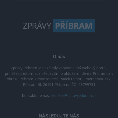
O nás
Zprávy Příbram je nezávislý zpravodajský webový portál,
přinášející informace především o aktuálním dění v Příbrami a v
okresu Příbram. Provozovatel: Radek Ctibor, Smetanova 317,
Příbram III, 26101 Příbram, IČO: 63799731
Kontaktujte nás:
redakce@zpravypribram.cz
NÁSLEDUJTE NÁS