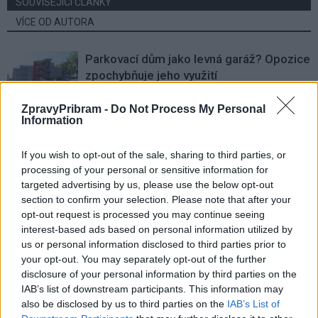
SOUVISEJÍCÍ ČLÁNKY
VÍCE OD AUTORA
Parkovací dům jako levná garáž? Opozice
zpochybňuje jeho využití
O čem se mluví
ZpravyPribram -
Do Not Process My Personal
Information
Stačí občanka, nebo je průkazka nutná?
Příbram řeší jednodušší cestování
If you wish to opt-out of the sale, sharing to third parties, or
seniorů MHD
O čem se mluví
processing of your personal or sensitive information for
targeted advertising by us, please use the below opt-out
Obyvatelé upozorňují na problémy v okolí
section to confirm your selection. Please note that after your
náměstí 17. listopadu. Radnice tvrdí, že
opt-out request is processed you may continue seeing
situaci má pod kontrolou
interest-based ads based on personal information utilized by
O čem se mluví
us or personal information disclosed to third parties prior to
your opt-out. You may separately opt-out of the further
disclosure of your personal information by third parties on the
IAB’s list of downstream participants. This information may
also be disclosed by us to third parties on the
IAB’s List of