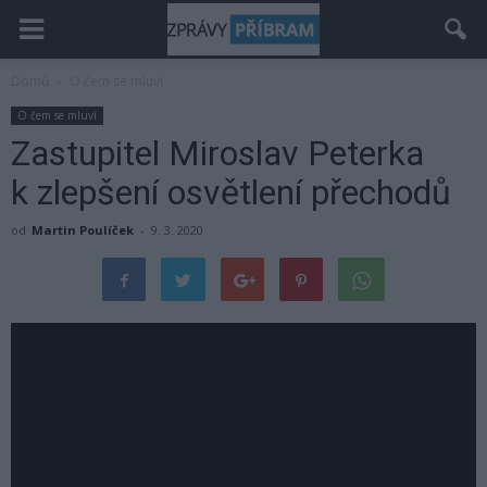
Domů
O čem se mluví
O čem se mluví
Zastupitel Miroslav Peterka
k zlepšení osvětlení přechodů
od
Martin Poulíček
-
9. 3. 2020