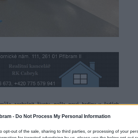
ůže zachránit životy, našla nové hrdiny v řadách
rtého ročníku Hromadného darování krve zaměstnanců
bram -
Do Not Process My Personal Information
včetně čtyř nováčků rozhodlo darovat krev.
to opt-out of the sale, sharing to third parties, or processing of your per
ěhem celého října 2023 a zapojuje všechny organizační
formation for targeted advertising by us, please use the below opt-out s