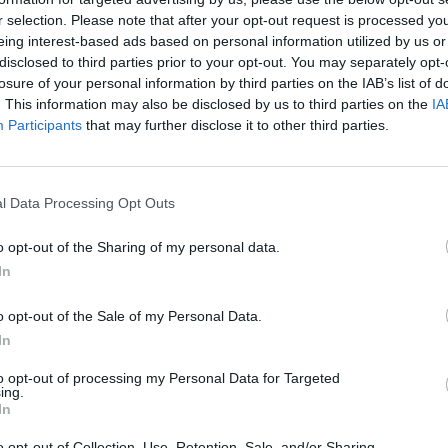
tva spravedlnosti ČR. Odběry probíhají ve dvaceti
r selection. Please note that after your opt-out request is processed y
eing interest-based ads based on personal information utilized by us or
 cílem zvýšit počet dárců a podpořit rostoucí potřebu krve
disclosed to third parties prior to your opt-out. You may separately opt-
losure of your personal information by third parties on the IAB’s list of
. This information may also be disclosed by us to third parties on the
IA
městnanci příbramské věznice, kteří dlouhodobě spolupracují
Participants
that may further disclose it to other third parties.
gové z Vazební věznice Ostrava a Věznice Karviná. Tito
á zdravotnická zařízení k darování krve.
l Data Processing Opt Outs
louží pouze jako projev solidarity, ale také jako životně
o opt-out of the Sharing of my personal data.
 lidí. Jediná krev může často znamenat rozdíl mezi životem
In
této iniciativy svým činem ukázali, že ve Vězeňské službě ČR
o opt-out of the Sale of my Personal Data.
In
to opt-out of processing my Personal Data for Targeted
ing.
In
o opt-out of Collection, Use, Retention, Sale, and/or Sharing