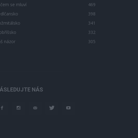
 čem se mluví
469
edlčansko
398
ožmitálsko
341
obříšsko
332
áš názor
305
ÁSLEDUJTE NÁS