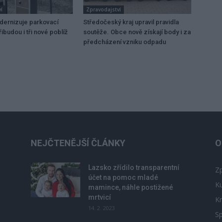
í
Zpravodajství
dernizuje parkovací
Středočeský kraj upravil pravidla
ibudou i tři nové poblíž
soutěže. Obce nově získají body i za
předcházení vzniku odpadu
NEJČTENĚJŠÍ ČLÁNKY
O
Lazsko zřídilo transparentní
Zp
účet na pomoc mladé
Ku
mamince, náhle postižené
mrtvicí
Kr
14. 2. 2023
Sp