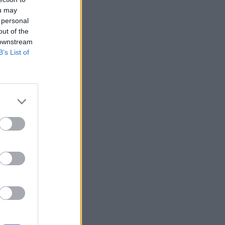
ou may
 personal
out of the
 downstream
B’s List of