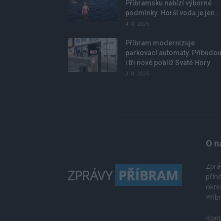
Příbramsku nabízí výborné
podmínky. Horší voda je jen...
4. 8. 2026
Příbram modernizuje
parkovací automaty. Přibudo
i tři nové poblíž Svaté Hory
3. 8. 2026
O n
Zprá
přin
okre
Příb
Kont