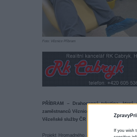
Foto: Věznice Příbram
PŘÍBRAM – Drahocenná tekutina, která m
zaměstnanců Věznice Příbram. V rámci čtv
ZpravyPri
Vězeňské služby ČR se jedenáct jednotlivců 
If you wish 
Projekt Hromadného darování krve probíhá b
sensitive in