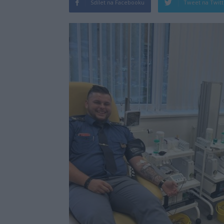
Sdílet na Facebooku
Tweet na Twit