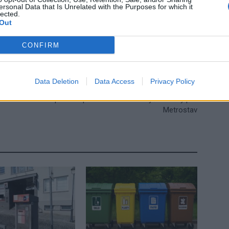
ersonal Data that Is Unrelated with the Purposes for which it
íbram
věznice
zaměstnanci
lected.
Out
CONFIRM
Data Deletion
Data Access
Privacy Policy
Následující článek
Zastupitelé napodruhé odmítli navýšení ceny pro
Metrostav