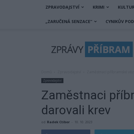
ZPRAVODAJSTVÍ
KRIMI
KULTU
„ZARUČENÁ SENZACE“
CYNIKŮV PO
Zprávy
Příbram
Domů
Zpravodajství
Zaměstnaci příbramské vězn
Zpravodajství
Zaměstnaci příb
darovali krev
od
Radek Ctibor
-
10. 10. 2023