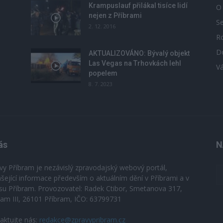
Krampuslauf přilákal tisíce lidí
O
nejen z Příbrami
S
2. 12. 2016
R
D
u
AKTUALIZOVÁNO: Bývalý objekt
Las Vegas na Trhovkách lehl
V
popelem
8. 7. 2023
ás
N
vy Příbram je nezávislý zpravodajský webový portál,
ášející informace především o aktuálním dění v Příbrami a v
su Příbram. Provozovatel: Radek Ctibor, Smetanova 317,
ram III, 26101 Příbram, IČO: 63799731
aktujte nás:
redakce@zpravypribram.cz