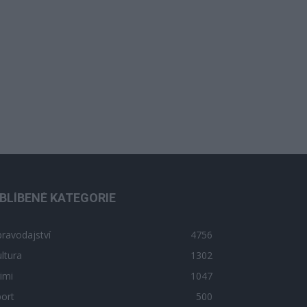
BLÍBENÉ KATEGORIE
ravodajství
4756
ltura
1302
imi
1047
ort
500