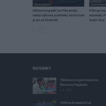
Zpravodajství
Zpravodajstv
Většina koupališť na Příbramsku
Příbram mo
nabízí výborné podmínky. Horší voda
automaty. Př
je jen na Živohošti
Svaté Hory
NOVINKY
Obděnice vzpomínaly na
filmovou legendu
6. 8. 2026
Většina koupališť na