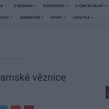
RA
Z REGIONU
ROZHOVORY
O ČEM SE MLUVÍ
DCAST
KOMENTÁŘ
SPORT
LIFESTYLE
ice darovali krev
ramské věznice