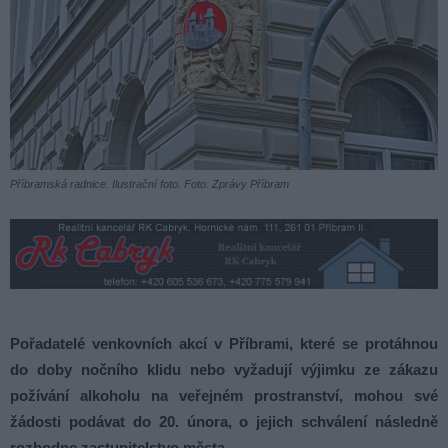
Příbramská radnice. Ilustrační foto. Foto: Zprávy Příbram
Pořadatelé venkovních akcí v Příbrami, které se protáhnou
do doby nočního klidu nebo vyžadují výjimku ze zákazu
požívání alkoholu na veřejném prostranství, mohou své
žádosti podávat do 20. února, o jejich schválení následně
rozhodne zastupitelstvo města.