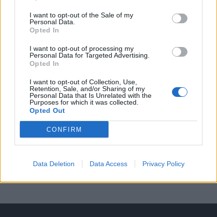
Středočeský kraj upravil pravidla soutěže.
Obce nově získají body i za předcházení
I want to opt-out of the Sale of my
Personal Data.
vzniku odpadu
Zpravodajství
Opted In
I want to opt-out of processing my
Personal Data for Targeted Advertising.
Opted In
I want to opt-out of Collection, Use,
Retention, Sale, and/or Sharing of my
Personal Data that Is Unrelated with the
Purposes for which it was collected.
Opted Out
CONFIRM
Data Deletion
Data Access
Privacy Policy