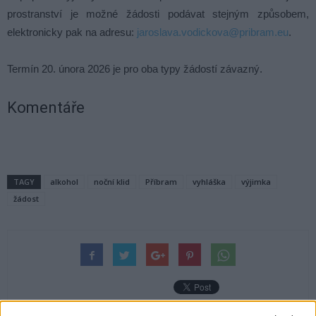
prostranství je možné žádosti podávat stejným způsobem,
elektronicky pak na adresu:
jaroslava.vodickova@pribram.eu
.
Termín 20. února 2026 je pro oba typy žádostí závazný.
Komentáře
TAGY
alkohol
noční klid
Příbram
vyhláška
výjimka
žádost