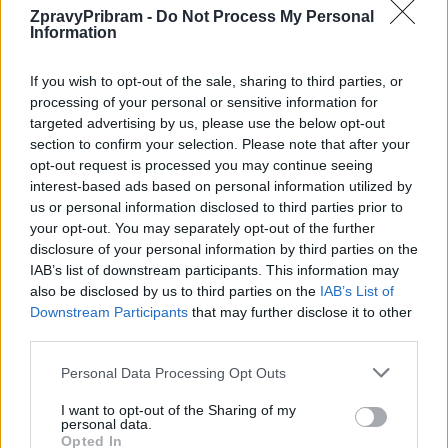
ZpravyPribram -
Do Not Process My Personal
Information
Předchozí článek
Následující článek
Kraj opět podpoří příbramské
Virtuální realita mění výuku
If you wish to opt-out of the sale, sharing to third parties, or
divadlo ve spolupráci s amatéry
v Chrašticích. Děti se učí
processing of your personal or sensitive information for
zážitkem i vlastní zkušeností
targeted advertising by us, please use the below opt-out
section to confirm your selection. Please note that after your
opt-out request is processed you may continue seeing
SOUVISEJÍCÍ ČLÁNKY
interest-based ads based on personal information utilized by
VÍCE OD AUTORA
us or personal information disclosed to third parties prior to
your opt-out. You may separately opt-out of the further
disclosure of your personal information by third parties on the
Většina koupališť na Příbramsku nabízí
IAB’s list of downstream participants. This information may
výborné podmínky. Horší voda je jen na
also be disclosed by us to third parties on the
IAB’s List of
Živohošti
Zpravodajství
Downstream Participants
that may further disclose it to other
third parties.
Příbram modernizuje parkovací automaty.
Personal Data Processing Opt Outs
Přibudou i tři nové poblíž Svaté Hory
Zpravodajství
I want to opt-out of the Sharing of my
personal data.
Opted In