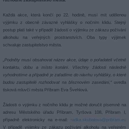
Každá akce, která končí po 22. hodině, musí mít udělenou
výjimku z obecně závazné vyhlášky o nočním klidu. Stejný
postup platí také v případě žádostí o výjimku ze zákazu požívání
alkoholu na veřejných prostranstvích. Oba typy výjimek
schvaluje zastupitelstvo města.
„Podněty musí obsahovat název akce, údaje o pořadateli včetně
kontaktu, dobu a místo konání. Všechny žádosti následně
vyhodnotíme a případně je zařadíme do návrhu vyhlášky, o které
budou zastupitelé rozhodovat na březnovém zasedání,“
uvedla
tisková mluvčí města Příbram Eva Švehlová.
Žádosti o výjimku z nočního klidu je možné doručit písemně na
adresu Městského úřadu Příbram, Tyršova 108, Příbram I,
případně elektronicky na e-mail:
radka.skubalova@pribram.eu
V případě výjimky ze zákazu požívání alkoholu na veřejném