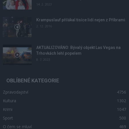
14. 2. 2023
Krampuslauf přilákal tisíce lidí nejen z Příbrami
2. 12. 2016
AKTUALIZOVÁNO: Bývalý objekt Las Vegas na
Trhovkách lehl popelem
8. 7. 2023
OBLÍBENÉ KATEGORIE
Zpravodajství
4756
Kultura
1302
Krimi
1047
Sport
500
O čem se mluví
469