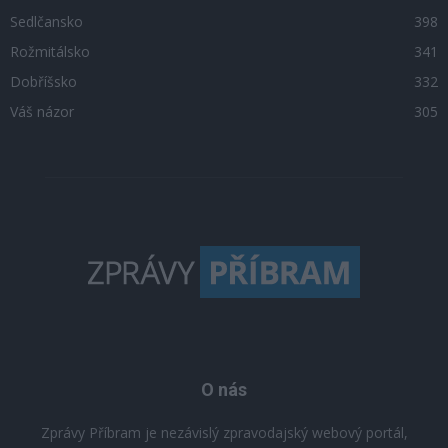
Sedlčansko
398
Rožmitálsko
341
Dobříšsko
332
Váš názor
305
O nás
Zprávy Příbram je nezávislý zpravodajský webový portál,