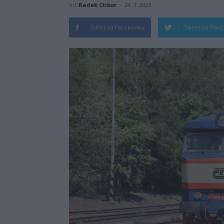
od
Radek Ctibor
-
24. 3. 2023
Sdílet na Facebooku
Tweet na Twit