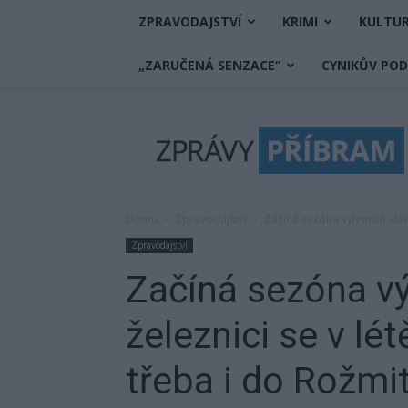
ZPRAVODAJSTVÍ
KRIMI
KULTU
„ZARUČENÁ SENZACE“
CYNIKŮV PO
Zprávy
Příbram
Domů
Zpravodajství
Začíná sezóna výletních vlak
Zpravodajství
Začíná sezóna vý
železnici se v lé
třeba i do Rožmi