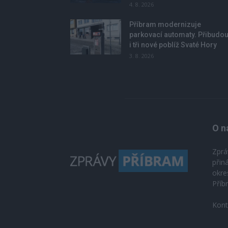
4. 8. 2026
Příbram modernizuje
parkovací automaty. Přibudo
i tři nové poblíž Svaté Hory
3. 8. 2026
O n
Zprá
přin
okre
Příb
Kont