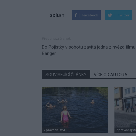
SDÍLET
Facebook
Twitter
Předchozí článek
Do Pojistky v sobotu zavítá jedna z hvězd filmu
Banger
SOUVISEJÍCÍ ČLÁNKY
VÍCE OD AUTORA
Zpravodajství
Zpravodajstv