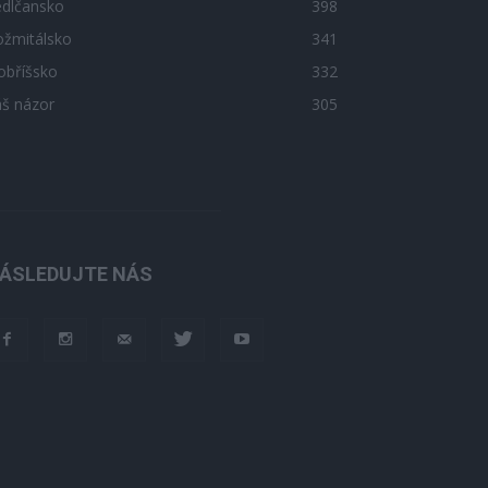
edlčansko
398
ožmitálsko
341
obříšsko
332
áš názor
305
ÁSLEDUJTE NÁS