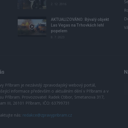
S
2. 12. 2016
R
D
u
AKTUALIZOVÁNO: Bývalý objekt
Las Vegas na Trhovkách lehl
V
popelem
8. 7. 2023
ás
N
vy Příbram je nezávislý zpravodajský webový portál,
ášející informace především o aktuálním dění v Příbrami a v
su Příbram. Provozovatel: Radek Ctibor, Smetanova 317,
ram III, 26101 Příbram, IČO: 63799731
aktujte nás:
redakce@zpravypribram.cz