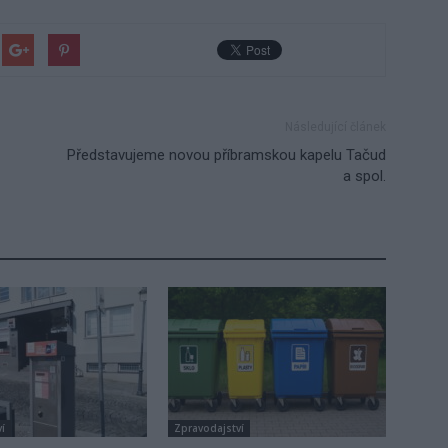
Následující článek
Představujeme novou příbramskou kapelu Tačud
a spol.
í
Zpravodajství