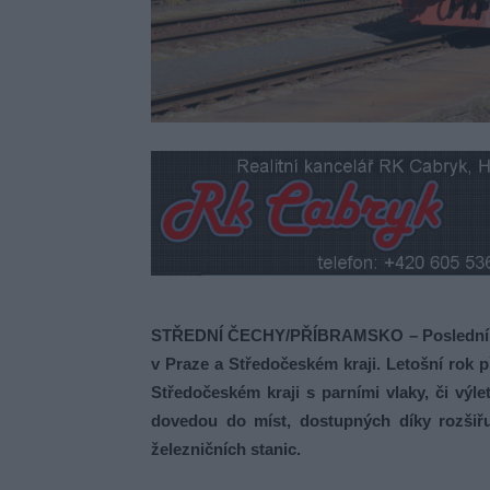
STŘEDNÍ ČECHY/PŘÍBRAMSKO – Poslední břez
v Praze a Středočeském kraji. Letošní rok př
Středočeském kraji s parními vlaky, či výle
dovedou do míst, dostupných díky rozšiřuj
železničních stanic.