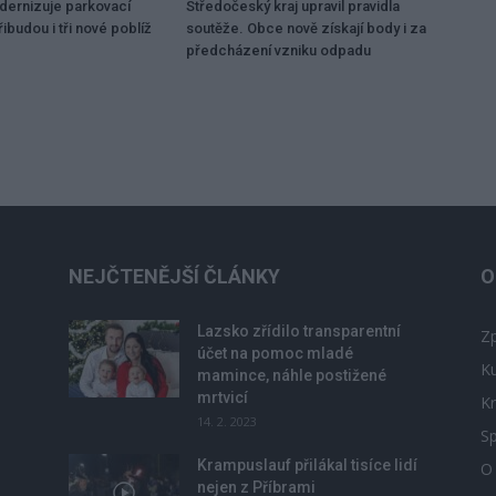
dernizuje parkovací
Středočeský kraj upravil pravidla
ibudou i tři nové poblíž
soutěže. Obce nově získají body i za
předcházení vzniku odpadu
NEJČTENĚJŠÍ ČLÁNKY
O
Lazsko zřídilo transparentní
Zp
účet na pomoc mladé
Ku
mamince, náhle postižené
mrtvicí
Kr
14. 2. 2023
Sp
Krampuslauf přilákal tisíce lidí
O
nejen z Příbrami