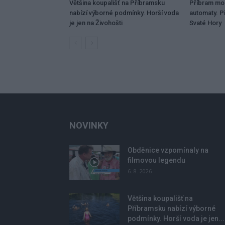
Většina koupališť na Příbramsku
Příbram mo
nabízí výborné podmínky. Horší voda
automaty. Př
je jen na Živohošti
Svaté Hory
NOVINKY
Obděnice vzpomínaly na
filmovou legendu
6. 8. 2026
Většina koupališť na
Příbramsku nabízí výborné
podmínky. Horší voda je jen...