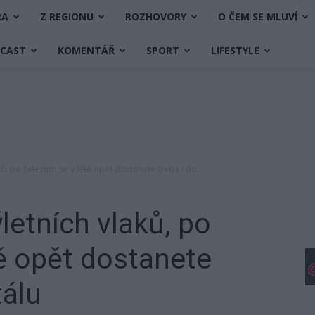
RA
Z REGIONU
ROZHOVORY
O ČEM SE MLUVÍ
DCAST
KOMENTÁŘ
SPORT
LIFESTYLE
ů, po železnici se v létě opět dostanete třeba i do...
letních vlaků, po
tě opět dostanete
tálu