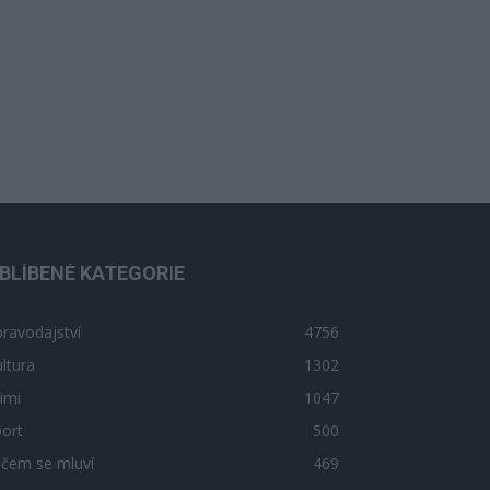
BLÍBENÉ KATEGORIE
ravodajství
4756
ltura
1302
imi
1047
ort
500
 čem se mluví
469