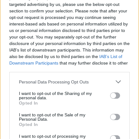
targeted advertising by us, please use the below opt-out
section to confirm your selection. Please note that after your
Většina koupališť na Příbramsku nabízí
opt-out request is processed you may continue seeing
výborné podmínky. Horší voda je jen na
interest-based ads based on personal information utilized by
Živohošti
Zpravodajství
us or personal information disclosed to third parties prior to
your opt-out. You may separately opt-out of the further
Příbram modernizuje parkovací automaty.
disclosure of your personal information by third parties on the
Přibudou i tři nové poblíž Svaté Hory
IAB’s list of downstream participants. This information may
also be disclosed by us to third parties on the
IAB’s List of
Zpravodajství
Downstream Participants
that may further disclose it to other
third parties.
Středočeský kraj upravil pravidla soutěže.
Obce nově získají body i za předcházení
Personal Data Processing Opt Outs
vzniku odpadu
Zpravodajství
I want to opt-out of the Sharing of my
personal data.
Opted In
I want to opt-out of the Sale of my
Personal Data.
Opted In
I want to opt-out of processing my