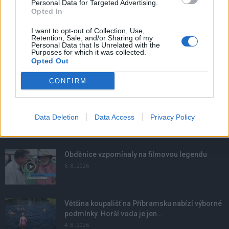
Personal Data for Targeted Advertising.
Opted In
I want to opt-out of Collection, Use,
Retention, Sale, and/or Sharing of my
Personal Data that Is Unrelated with the
Purposes for which it was collected.
Opted Out
CONFIRM
Data Deletion
Data Access
Privacy Policy
NOVINKY
Obděnice vzpomínaly na filmovou legendu
6. 8. 2026
Většina koupališť na Příbramsku nabízí výborné
podmínky. Horší voda je jen...
4. 8. 2026