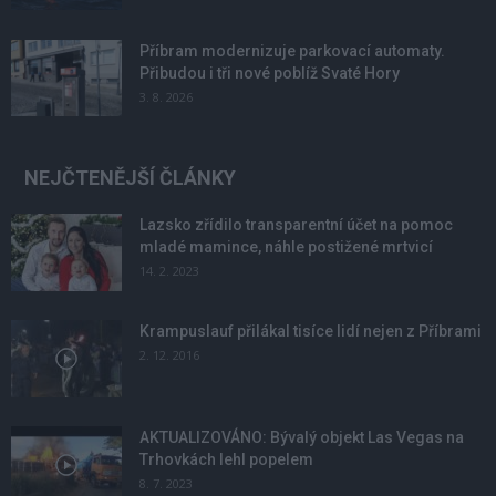
Příbram modernizuje parkovací automaty.
Přibudou i tři nové poblíž Svaté Hory
3. 8. 2026
NEJČTENĚJŠÍ ČLÁNKY
Lazsko zřídilo transparentní účet na pomoc
mladé mamince, náhle postižené mrtvicí
14. 2. 2023
Krampuslauf přilákal tisíce lidí nejen z Příbrami
2. 12. 2016
AKTUALIZOVÁNO: Bývalý objekt Las Vegas na
Trhovkách lehl popelem
8. 7. 2023