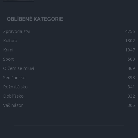
OBLÍBENÉ KATEGORIE
Zpravodajství
4756
Kultura
1302
Krimi
1047
Sport
500
O čem se mluví
469
Sedlčansko
398
Rožmitálsko
341
Dobříšsko
332
Váš názor
305