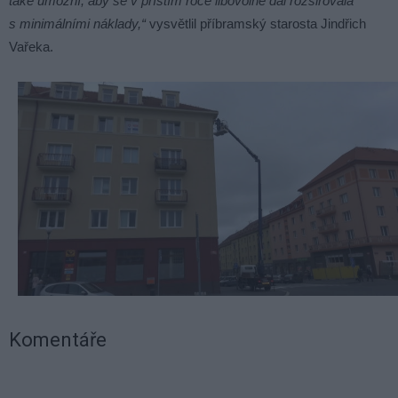
také umožní, aby se v příštím roce libovolně dál rozšiřovala
s minimálními náklady,“
vysvětlil příbramský starosta Jindřich
Vařeka.
Komentáře