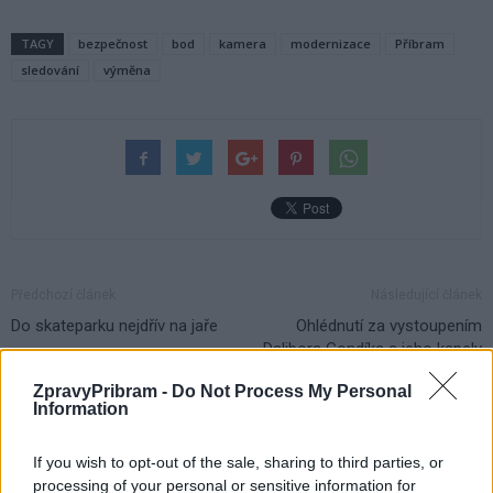
TAGY
bezpečnost
bod
kamera
modernizace
Příbram
sledování
výměna
Předchozí článek
Následující článek
Do skateparku nejdřív na jaře
Ohlédnutí za vystoupením
Dalibora Gondíka a jeho kapely
v Hornickém muzeu
ZpravyPribram -
Do Not Process My Personal
Information
SOUVISEJÍCÍ ČLÁNKY
If you wish to opt-out of the sale, sharing to third parties, or
VÍCE OD AUTORA
processing of your personal or sensitive information for