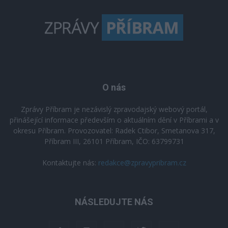
O nás
Zprávy Příbram je nezávislý zpravodajský webový portál,
přinášející informace především o aktuálním dění v Příbrami a v
okresu Příbram. Provozovatel: Radek Ctibor, Smetanova 317,
Příbram III, 26101 Příbram, IČO: 63799731
Kontaktujte nás:
redakce@zpravypribram.cz
NÁSLEDUJTE NÁS