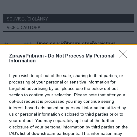
SOUVISEJÍCÍ ČLÁNKY
VÍCE OD AUTORA
Dnes se v Příbrami otevře výstava
Rovnováha života. Vernisáž nabídne
ZpravyPribram -
Do Not Process My Personal
i hudební a básnický program
Kultura
Information
Festival hudby na zámku Dobříš sází na
If you wish to opt-out of the sale, sharing to third parties, or
jedinečnou atmosféru. Klasiku propojí
processing of your personal or sensitive information for
s dalšími žánry i rodinným programem
Dobříšsko
targeted advertising by us, please use the below opt-out
section to confirm your selection. Please note that after your
opt-out request is processed you may continue seeing
Fesťáczek Presents poprvé míří do
interest-based ads based on personal information utilized by
Lesního divadla Skalka. Nabídne hudbu,
us or personal information disclosed to third parties prior to
divadlo i tvořivé dílny
Kultura
your opt-out. You may separately opt-out of the further
disclosure of your personal information by third parties on the
IAB’s list of downstream participants. This information may