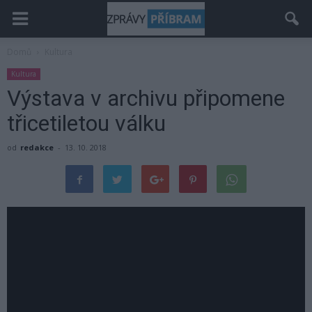
Domů
Kultura
Kultura
Výstava v archivu připomene
třicetiletou válku
od
redakce
-
13. 10. 2018