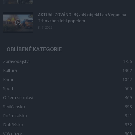
AKTUALIZOVÁNO: Bývalý objekt Las Vegas na
Trhovkách lehl popelem
8. 7. 2023
OBLÍBENÉ KATEGORIE
Zpravodajství
4756
Kultura
1302
Krimi
1047
Sport
500
O čem se mluví
469
Sedlčansko
398
Rožmitálsko
341
Dobříšsko
332
Váš názor
305