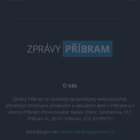
O nás
Zprávy Příbram je nezávislý zpravodajský webový portál,
přinášející informace především o aktuálním dění v Příbrami a v
okresu Příbram. Provozovatel: Radek Ctibor, Smetanova 317,
Příbram III, 26101 Příbram, IČO: 63799731
Kontaktujte nás:
redakce@zpravypribram.cz