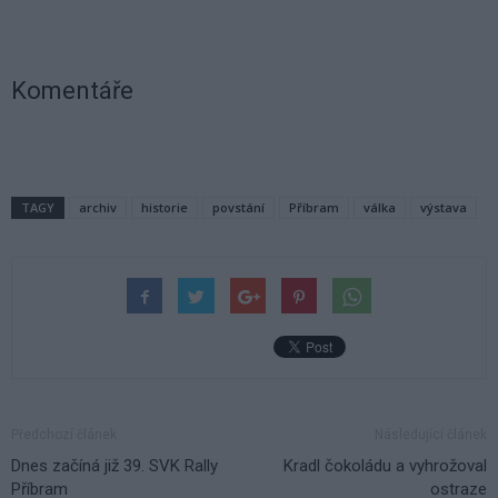
Komentáře
TAGY
archiv
historie
povstání
Příbram
válka
výstava
Předchozí článek
Následující článek
Dnes začíná již 39. SVK Rally
Kradl čokoládu a vyhrožoval
Příbram
ostraze