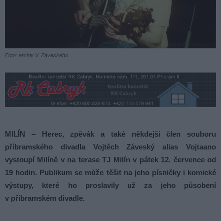
Foto: archiv V. Záveského
MILÍN – Herec, zpěvák a také někdejší člen souboru
příbramského divadla Vojtěch Záveský alias Vojtaano
vystoupí Milíně v na terase TJ Milín v pátek 12. července od
19 hodin. Publikum se může těšit na jeho písničky i komické
výstupy, které ho proslavily už za jeho působení
v příbramském divadle.