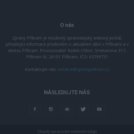
O nás
Zprávy Příbram je nezávislý zpravodajský webový portál,
přinášející informace především o aktuálním dění v Příbrami a v
okresu Příbram. Provozovatel: Radek Ctibor, Smetanova 317,
Příbram III, 26101 Příbram, IČO: 63799731
Kontaktujte nás:
redakce@zpravypribram.cz
NÁSLEDUJTE NÁS
Zásady zpracování osobních údajů