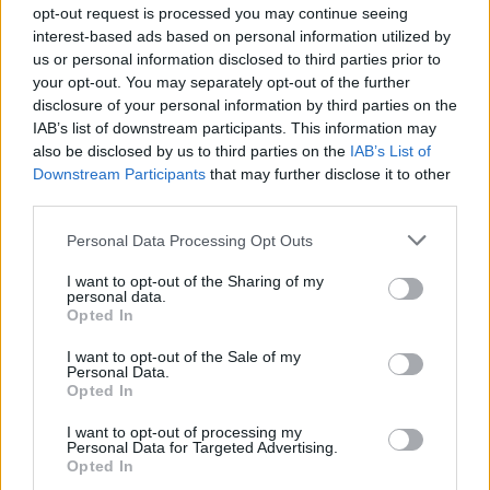
Kultura
opt-out request is processed you may continue seeing
interest-based ads based on personal information utilized by
Festival hudby na zámku Dobříš sází na
us or personal information disclosed to third parties prior to
jedinečnou atmosféru. Klasiku propojí
your opt-out. You may separately opt-out of the further
s dalšími žánry i rodinným programem
disclosure of your personal information by third parties on the
Dobříšsko
IAB’s list of downstream participants. This information may
also be disclosed by us to third parties on the
IAB’s List of
Fesťáczek Presents poprvé míří do
Downstream Participants
that may further disclose it to other
Lesního divadla Skalka. Nabídne hudbu,
third parties.
divadlo i tvořivé dílny
Kultura
Personal Data Processing Opt Outs
I want to opt-out of the Sharing of my
personal data.
Opted In
I want to opt-out of the Sale of my
Personal Data.
Opted In
I want to opt-out of processing my
Personal Data for Targeted Advertising.
Opted In