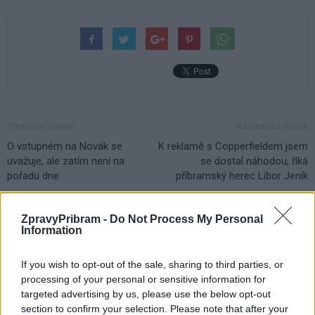
Předchozí článek
Následující článek
O vstupném na Novák se
K reklamě s Copperfieldem jsem
uvažuje, ale zatím není na
se dostal náhodou, říká
pořadu dne
příbramský herec Libor Jeník
ZpravyPribram -
Do Not Process My Personal
SOUVISEJÍCÍ ČLÁNKY
Information
VÍCE OD AUTORA
If you wish to opt-out of the sale, sharing to third parties, or
processing of your personal or sensitive information for
Dnes se v Příbrami otevře výstava
targeted advertising by us, please use the below opt-out
Rovnováha života. Vernisáž nabídne
section to confirm your selection. Please note that after your
i hudební a básnický program