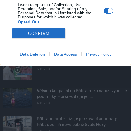
I want to opt-out of Collection, Use,
Retention, Sale, and/or Sharing of my
Personal Data that Is Unrelated with the
Purposes for which it was collected.
Opted Out
CONFIRM
NOVINKY
Data Deletion
Data Access
Privacy Policy
Obděnice vzpomínaly na filmovou legendu
6. 8. 2026
Většina koupališť na Příbramsku nabízí výborné
podmínky. Horší voda je jen...
4. 8. 2026
Příbram modernizuje parkovací automaty.
Přibudou i tři nové poblíž Svaté Hory
3. 8. 2026