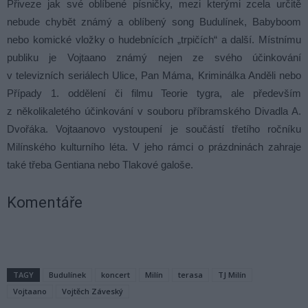
Přiveze jak své oblíbené písničky, mezi kterými zcela určitě
nebude chybět známý a oblíbený song Budulínek, Babyboom
nebo komické vložky o hudebnících „trpičích“ a další. Místnímu
publiku je Vojtaano známý nejen ze svého účinkování
v televizních seriálech Ulice, Pan Máma, Kriminálka Anděli nebo
Případy 1. oddělení či filmu Teorie tygra, ale především
z několikaletého účinkování v souboru příbramského Divadla A.
Dvořáka. Vojtaanovo vystoupení je součástí třetího ročníku
Milínského kulturního léta. V jeho rámci o prázdninách zahraje
také třeba Gentiana nebo Tlakové galoše.
Komentáře
TAGY
Budulínek
koncert
Milín
terasa
TJ Milín
Vojtaano
Vojtěch Záveský