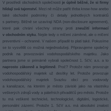
V prostředí obchodních společností
je úplně běžné, že si firmy
hlídají svá tajemství
. Mezi ně může patřit třeba know-how anebo
také obchodní podmínky či detaily jednotlivých kontraktů
s partnery. Běžně se uzavírají NDA (non-disclosure agreement),
které pak chrání všechny strany proti
zneužití informací
v obchodním styku
. Nejde tedy o mlčení záměrné, ale o mlčení
preventivní – ochranné. V našem případě to platí také. Pokusíme
se to vysvětlit co možná nejjednodušeji. Připravujeme společný
podnik na provozování vodohospodářského majetku. Jako
partnera jsme si primárně vybrali společnost 1. SčV, a.s. a to
naprosto zákonně a legitimně
. Proč? Protože nám provozuje
vodohospodářský majetek už desítky let. Protože provozuje
vodohospodářský majetek Svazku obcí pro vodovody
a kanalizace, na kterém je město závislé jako na vlastníku
veškerých zdrojů vody a páteřních přivaděčů pro město. Protože
tu má veškeré technické, technologické, digitální, logistické,
personální zázemí. Protože 1. SčV a.s. má absolutní znalost