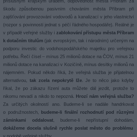
příslušným krajským úřadem, odpovědnost města Příbram za
škodu způsobenou pasivním chováním města Příbram při
zajišťování provozování vodovodů a kanalizací v jeho vlastnictví
(rozpor s povinností jednat s péčí řádného hospodáře). Reálné je
v případě veřejné služby i
zablokování přístupu města Příbram
k dotačním titulům
(jak evropským, tak i národním) určeným na
podporu investic do vodohospodářského majetku pro veřejnou
potřebu. Řečí čísel – mínus 25 milionů dotace na ČOV, mínus 21
milionů dotace na kanalizaci v Kozičíně, mínus desítky milionů na
nájemném. Pokud někdo říká, že veřejná služba je přijatelnou
alternativou,
tak zcela nepokrytě lže
. Je to něco jako kdyby
říkal, že po zákazu řízení auta můžete dál jezdit, protože to
nikomu nevadí a nikdo to nepozná.
Hrozí nám veřejná služba?
Za určitých okolností ano. Budeme-li se nadále handrkovat
o podružnostech,
budeme-li finální rozhodnutí pod různými
záminkami oddalovat
, budeme-li nepřístupní dohodám,
dokážeme docela slušně rychle poslat město do problému
v podobě veřejné služby.