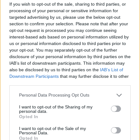
If you wish to opt-out of the sale, sharing to third parties, or
předpokládána pro rok 2025
. A k ceně už jen poslední věc.
processing of your personal or sensitive information for
Široko daleko máme hodnotu vodného a stočného nejnižší.
targeted advertising by us, please use the below opt-out
Pokud máte v okolních obcích známé či příbuzné, zeptejte se
section to confirm your selection. Please note that after your
opt-out request is processed you may continue seeing
jich, kolik platí za vodné a kanalizaci. Je to zpravidla o desítky
interest-based ads based on personal information utilized by
korun více než u nás.
us or personal information disclosed to third parties prior to
your opt-out. You may separately opt-out of the further
Na závěr krátké doplnění. Zastupitel je ten, kdo reprezentuje
disclosure of your personal information by third parties on the
IAB’s list of downstream participants. This information may
veřejnost při hlasování o zásadních věcech souvisejících
also be disclosed by us to third parties on the
IAB’s List of
s chodem města. Je oprávněn disponovat maximem informací,
Downstream Participants
that may further disclose it to other
které pro výkon tohoto mandátu potřebuje. Jsou-li některé
third parties.
informace nezveřejnitelné povahy (klasicky třeba citlivá osobní
Personal Data Processing Opt Outs
data nebo, v našem případě, citlivá obchodní data),
i ty má
zastupitel nárok znát
. Například dnes, 20.11., se mohou
I want to opt-out of the Sharing of my
personal data.
zastupitelé účastnit pracovní porady, kde mohou klást dotazy na
Opted In
cokoliv je napadne a získat i takové informace, které jsou
nezveřejnitelné. Na poradě budou prostřednictvím videohovoru
I want to opt-out of the Sale of my
Personal Data.
přítomni všichni, kdo se na přípravě podkladů a jednáních podíleli.
Opted In