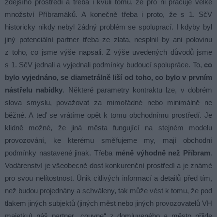
zdejšího prostředí a třeba i kvůli tomu, že pro ni pracuje velké
množství Příbramáků. A konečně třeba i proto, že s 1. SčV
historicky nikdy nebyl žádný problém se spoluprací. I kdyby byl
jiný potenciální partner třeba ze zlata, nesplnil by ani polovinu
z toho, co jsme výše napsali. Z výše uvedených důvodů jsme
s 1. SčV jednali a vyjednali podmínky budoucí spolupráce. To,
co
bylo vyjednáno, se diametrálně liší od toho, co bylo v prvním
nástřelu nabídky
. Některé parametry kontraktu lze, v dobrém
slova smyslu, považovat za mimořádné nebo minimálně ne
běžné. A teď se vrátíme opět k tomu obchodnímu prostředí. Je
klidně možné, že jiná města fungující na stejném modelu
provozování, ke kterému směřujeme my, mají obchodní
podmínky nastavené jinak. Třeba
méně výhodně než Příbram
.
Vodárenství je všeobecně dost konkurenční prostředí a je známé
pro svou nelítostnost. Únik citlivých informací a detailů před tím,
než budou projednány a schváleny, tak může vést k tomu, že pod
tlakem jiných subjektů (jiných měst nebo jiných provozovatelů VH
majetku) náš partner „couvne“ z domluveného a město přijde