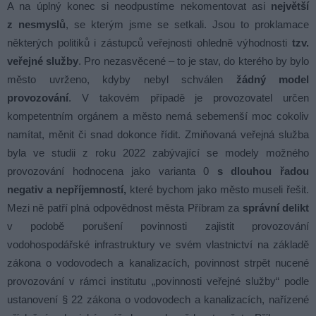
A na úplný konec si neodpustíme nekomentovat asi
největší
z nesmyslů
, se kterým jsme se setkali. Jsou to proklamace
některých politiků i zástupců veřejnosti ohledně výhodnosti
tzv.
veřejné služby
. Pro nezasvěcené – to je stav, do kterého by bylo
město uvrženo, kdyby nebyl schválen
žádný model
provozování
. V takovém případě je provozovatel určen
kompetentním orgánem a město nemá sebemenší moc cokoliv
namítat, měnit či snad dokonce řídit. Zmiňovaná veřejná služba
byla ve studii z roku 2022 zabývající se modely možného
provozování hodnocena jako varianta 0
s dlouhou řadou
negativ a nepříjemností,
které bychom jako město museli řešit.
Mezi ně patří plná odpovědnost města Příbram za
správní delikt
v podobě porušení povinnosti zajistit provozování
vodohospodářské infrastruktury ve svém vlastnictví na základě
zákona o vodovodech a kanalizacích, povinnost strpět nucené
provozování v rámci institutu „povinnosti veřejné služby“ podle
ustanovení § 22 zákona o vodovodech a kanalizacích, nařízené