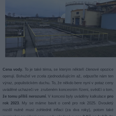
Cena vody
. To je také téma, se kterým někteří členové opozice
operují. Bohužel ve zcela zjednodušujícím až, odpusťte nám ten
výraz, populistickém duchu. To, že někdo bere nyní v potaz ceny
uváděné uchazeči ve zrušeném koncesním řízení, svědčí o tom,
že tomu příliš nerozumí
. V koncesi byly uváděny kalkulace
pro
rok 2023
. My se máme bavit o ceně pro rok 2025. Dvouletý
rozdíl nutně musí zohlednit inflaci (za dva roky), potom také