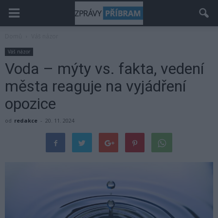
Domů
Váš názor
Váš názor
Voda – mýty vs. fakta, vedení
města reaguje na vyjádření
opozice
od
redakce
-
20. 11. 2024