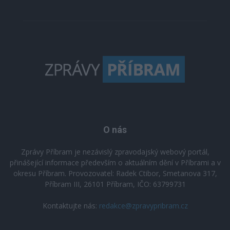
O nás
Zprávy Příbram je nezávislý zpravodajský webový portál,
přinášející informace především o aktuálním dění v Příbrami a v
okresu Příbram. Provozovatel: Radek Ctibor, Smetanova 317,
Příbram III, 26101 Příbram, IČO: 63799731
Kontaktujte nás:
redakce@zpravypribram.cz