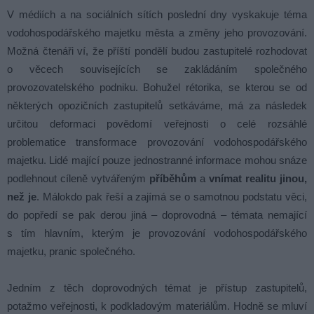
V médiích a na sociálních sítích poslední dny vyskakuje téma
vodohospodářského majetku města a změny jeho provozování.
Možná čtenáři ví, že příští pondělí budou zastupitelé rozhodovat
o věcech souvisejících se zakládáním společného
provozovatelského podniku. Bohužel rétorika, se kterou se od
některých opozičních zastupitelů setkáváme, má za následek
určitou deformaci povědomí veřejnosti o celé rozsáhlé
problematice transformace provozování vodohospodářského
majetku. Lidé mající pouze jednostranné informace mohou snáze
podlehnout cíleně vytvářeným
příběhům
a
vnímat realitu jinou,
než je
. Málokdo pak řeší a zajímá se o samotnou podstatu věci,
do popředí se pak derou jiná – doprovodná – témata nemající
s tím hlavním, kterým je provozování vodohospodářského
majetku, pranic společného.
Jedním z těch doprovodných témat je přístup zastupitelů,
potažmo veřejnosti, k podkladovým materiálům. Hodně se mluví