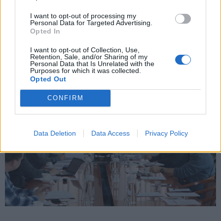
Chce-li zastupitel diskutovat detaily podstatné pro své rozhodnutí
I want to opt-out of processing my
s jinými odborníky mimo rámec těch, kteří jsou vázáni
Personal Data for Targeted Advertising.
Opted In
mlčenlivostí, musí tak učinit takovým způsobem,
aby neohrozil
zájmy města.
I want to opt-out of Collection, Use,
Retention, Sale, and/or Sharing of my
Personal Data that Is Unrelated with the
Purposes for which it was collected.
Opted Out
CONFIRM
Data Deletion
Data Access
Privacy Policy