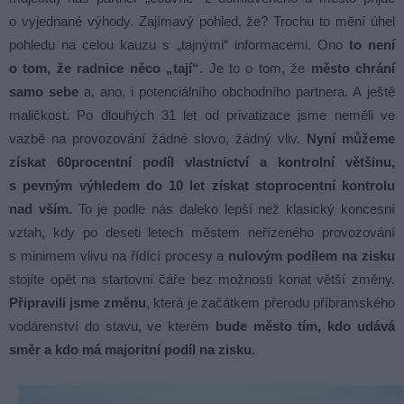
o vyjednané výhody. Zajímavý pohled, že? Trochu to mění úhel
pohledu na celou kauzu s „tajnými“ informacemi. Ono
to není
o tom, že radnice něco „tají“
. Je to o tom, že
město chrání
samo sebe
a, ano, i potenciálního obchodního partnera. A ještě
maličkost. Po dlouhých 31 let od privatizace jsme neměli ve
vazbě na provozování žádné slovo, žádný vliv.
Nyní můžeme
získat 60procentní podíl vlastnictví a kontrolní většinu,
s pevným výhledem do 10 let získat stoprocentní kontrolu
nad vším.
To je podle nás daleko lepší než klasický koncesní
vztah, kdy po deseti letech městem neřízeného provozování
s minimem vlivu na řídící procesy a
nulovým podílem na zisku
stojíte opět na startovní čáře bez možnosti konat větší změny.
Připravili jsme změnu
, která je začátkem přerodu příbramského
vodárenství do stavu, ve kterém
bude město tím, kdo udává
směr a kdo má majoritní podíl na zisku.