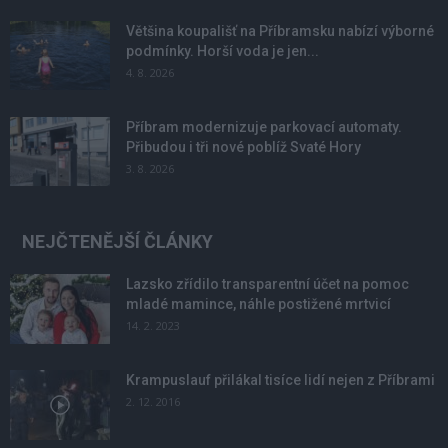
Většina koupališť na Příbramsku nabízí výborné
podmínky. Horší voda je jen...
4. 8. 2026
Příbram modernizuje parkovací automaty.
Přibudou i tři nové poblíž Svaté Hory
3. 8. 2026
NEJČTENĚJŠÍ ČLÁNKY
Lazsko zřídilo transparentní účet na pomoc
mladé mamince, náhle postižené mrtvicí
14. 2. 2023
Krampuslauf přilákal tisíce lidí nejen z Příbrami
2. 12. 2016