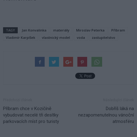
TAGY
Jan Konvalinka
materiály
Miroslav Peterka
Příbram
Vladimír Karpíšek
vlastnický model
voda
zastupitelstvo
Předchozí článek
Následující článek
Příbram chce v Kozičíně
Dobříš láká na
vybudovat necelé tři desítky
nezapomenutelnou vánoční
parkovacích míst pro turisty
atmosféru