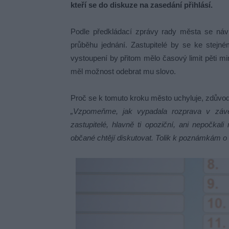
kteří se do diskuze na zasedání přihlásí.
Podle předkládací zprávy rady města se návr
průběhu jednání. Zastupitelé by se ke stejn
vystoupení by přitom mělo časový limit pěti min
měl možnost odebrat mu slovo.
Proč se k tomuto kroku město uchyluje, zdůvo
„Vzpomeňme, jak vypadala rozprava v závě
zastupitelé, hlavně ti opoziční, ani nepočkali
občané chtějí diskutovat. Tolik k poznámkám o