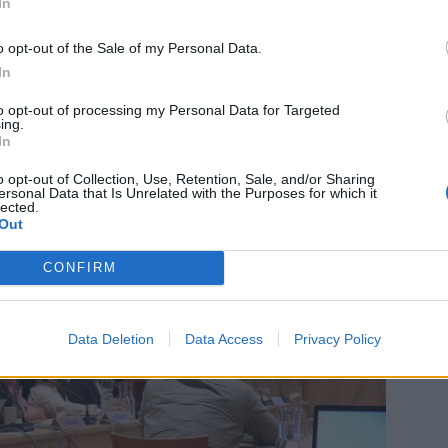
In
riálů Ministerstva vnitra ČR a podobná opatření nejsou
e diskuze dá kdykoli otevřít a zbavit omezení. Je potřeba si
o opt-out of the Sale of my Personal Data.
telstva města. Je to de facto pracovní jednání, na kterém
In
 procházejí dlouhým úředním postupem. Nikdo z občanů není
to opt-out of processing my Personal Data for Targeted
“
uzavřel starosta.
ing.
In
o opt-out of Collection, Use, Retention, Sale, and/or Sharing
ersonal Data that Is Unrelated with the Purposes for which it
lected.
Out
CONFIRM
Data Deletion
Data Access
Privacy Policy