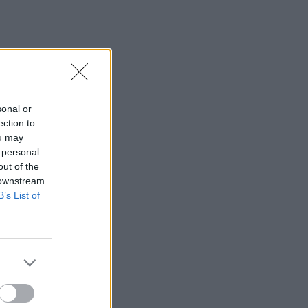
sonal or
ection to
ou may
 personal
out of the
 downstream
B’s List of