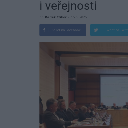
i veřejnosti
od
Radek Ctibor
-
15. 5. 2025
Sdílet na Facebooku
Tweet na Twit