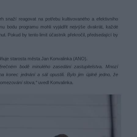
h snaží reagovat na potřebu kultivovaného a efektivního
ému bodu programu mohli vyjádřit nejvýše dvakrát, každé
ut. Pokud by tento limit účastník překročil, předsedající by
dňuje starosta města Jan Konvalinka (ANO).
rečném bodě minulého zasedání zastupitelstva. Mnozí
 na konec jednání a sál opustili. Bylo jim úplně jedno, že
 omezování slova,“
uvedl Konvalinka.