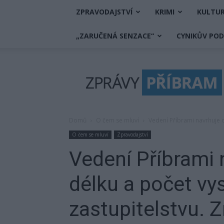
ZPRAVODAJSTVÍ
KRIMI
KULTU
„ZARUČENÁ SENZACE“
CYNIKŮV PO
Zprávy
Příbram
Domů
O čem se mluví
Vedení Příbrami navrhuje o
O čem se mluví
Zpravodajství
Vedení Příbrami 
délku a počet vy
zastupitelstvu.