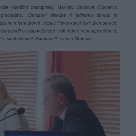
odle opoziční zastupitelky Markéty Škodové (Spojenci)
 precedens.
„Omezení diskuse k jednomu tématu je
ii na místní úrovni. Václav Havel kdysi řekl: ‚Demokracie
bčana podíl na odpovědnosti.‘ Jak máme nést odpovědnost,
 a plnohodnotně diskutovat?“
uvedla Škodová.