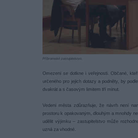
Příbramské zastupitelstvo.
Omezení se dotkne i veřejnosti. Občané, kteř
určeného pro jejich dotazy a podněty, by pod
dvakrát a s časovým limitem tří minut.
Vedení města zdůrazňuje, že návrh není namí
prostoru k opakovaným, dlouhým a mnohdy n
udělit výjimku – zastupitelstvo může rozhod
uzná za vhodné.