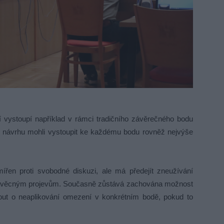
í vystoupí například v rámci tradičního závěrečného bodu
le návrhu mohli vystoupit ke každému bodu rovněž nejvýše
řen proti svobodné diskuzi, ale má předejít zneužívání
evěcným projevům. Současně zůstává zachována možnost
nout o neaplikování omezení v konkrétním bodě, pokud to