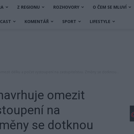
RA
Z REGIONU
ROZHOVORY
O ČEM SE MLUVÍ
DCAST
KOMENTÁŘ
SPORT
LIFESTYLE
mezit délku a počet vystoupení na zastupitelstvu. Změny se dotknou...
navrhuje omezit
stoupení na
 Změny se dotknou