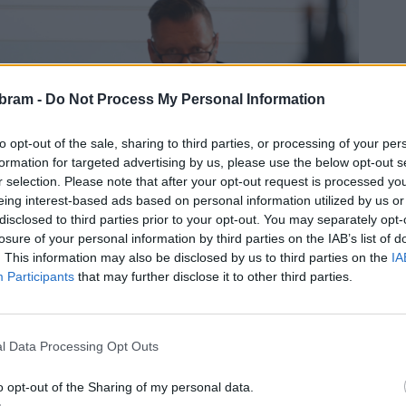
bram -
Do Not Process My Personal Information
to opt-out of the sale, sharing to third parties, or processing of your per
formation for targeted advertising by us, please use the below opt-out s
r selection. Please note that after your opt-out request is processed y
eing interest-based ads based on personal information utilized by us or
disclosed to third parties prior to your opt-out. You may separately opt-
losure of your personal information by third parties on the IAB’s list of
. This information may also be disclosed by us to third parties on the
IA
Participants
that may further disclose it to other third parties.
inka.
l Data Processing Opt Outs
ší efektivitu a spád jednání, kdy bude méně času na osobní
ni nebyla na programu zastupitelstva,“
dodal.
o opt-out of the Sharing of my personal data.