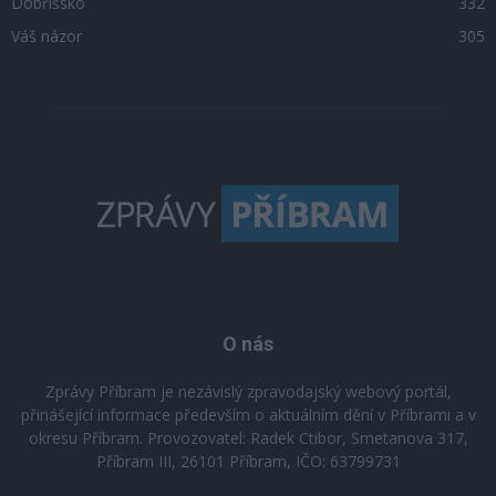
Dobříšsko
332
Váš názor
305
O nás
Zprávy Příbram je nezávislý zpravodajský webový portál,
přinášející informace především o aktuálním dění v Příbrami a v
okresu Příbram. Provozovatel: Radek Ctibor, Smetanova 317,
Příbram III, 26101 Příbram, IČO: 63799731