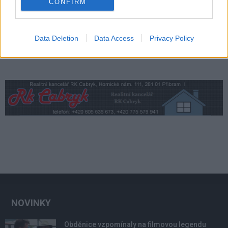
CONFIRM
Data Deletion
Data Access
Privacy Policy
NOVINKY
Obděnice vzpomínaly na filmovou legendu