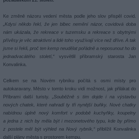
Ke změně názoru vedení města podle jeho slov přispěl covid.
„Kdysi někdo řekl, že jen blbec nemění názor, covidová doba
nám ukázala, že rekreace v tuzemsku a rekreace s obytnými
přívěsy je věc atraktivní a lidé toho využívají více než dříve. A tak
jsme si řekli, proč ten kemp neudělat pořádně a neposunout ho do
jednadvacátého století,“
vysvětlil příbramský starosta Jan
Konvalinka.
Celkem se na Novém rybníku počítá s osmi místy pro
autokaravany. Město v tomto kroku vidí možnost, jak přilákat do
Příbrami další turisty.
„Souběžně s tím dojde i na výstavbu
nových chatek, které nahradí ty tři nynější buňky. Nové chatky
nabídnou úplně nový komfort v podobě kuchyňky, koupelny
a jedna z nich by měla být i mezonetového typu, kde by přímo
z postele měl být výhled na Nový rybník,“
přiblížil Konvalinka
další plány města s prostorem kempu.