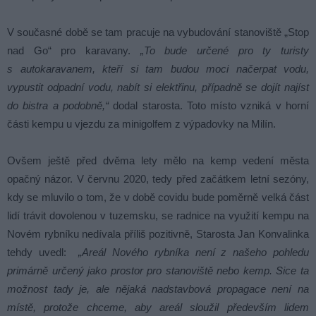
V současné době se tam pracuje na vybudování stanoviště „Stop
nad Go“ pro karavany.
„To bude určené pro ty turisty
s autokaravanem, kteří si tam budou moci načerpat vodu,
vypustit odpadní vodu, nabít si elektřinu, případně se dojít najíst
do bistra a podobně,“
dodal starosta. Toto místo vzniká v horní
části kempu u vjezdu za minigolfem z výpadovky na Milín.
Ovšem ještě před dvěma lety mělo na kemp vedení města
opačný názor. V červnu 2020, tedy před začátkem letní sezóny,
kdy se mluvilo o tom, že v době covidu bude poměrně velká část
lidí trávit dovolenou v tuzemsku, se radnice na využití kempu na
Novém rybníku nedívala příliš pozitivně, Starosta Jan Konvalinka
tehdy uvedl:
„Areál Nového rybníka není z našeho pohledu
primárně určený jako prostor pro stanoviště nebo kemp. Sice ta
možnost tady je, ale nějaká nadstavbová propagace není na
místě, protože chceme, aby areál sloužil především lidem