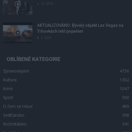
2. 12. 2016
AKTUALIZOVÁNO: Bývalý objekt Las Vegas na
Trhovkách lehl popelem
8. 7. 2023
OBLÍBENÉ KATEGORIE
Zpravodajství
4756
Kultura
1302
Krimi
1047
Sport
500
O čem se mluví
469
Sedlčansko
398
Rožmitálsko
341