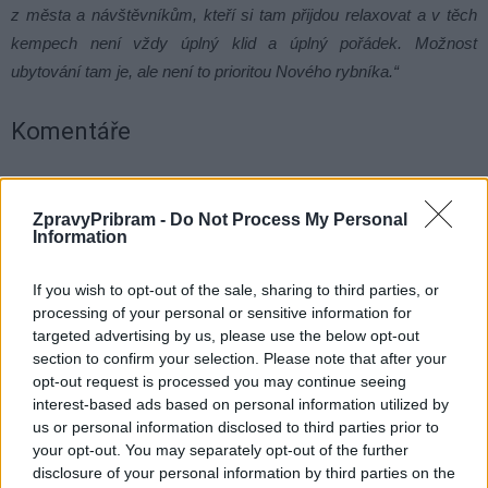
z města a návštěvníkům, kteří si tam přijdou relaxovat a v těch
kempech není vždy úplný klid a úplný pořádek. Možnost
ubytování tam je, ale není to prioritou Nového rybníka.“
Komentáře
TAGY
cestovní ruch
chatky
Jan Konvalinka
karavan
ZpravyPribram -
Do Not Process My Personal
Information
kemp
Nový rybník
Příbram
rekonstrukce
turisté
If you wish to opt-out of the sale, sharing to third parties, or
processing of your personal or sensitive information for
targeted advertising by us, please use the below opt-out
section to confirm your selection. Please note that after your
opt-out request is processed you may continue seeing
interest-based ads based on personal information utilized by
us or personal information disclosed to third parties prior to
your opt-out. You may separately opt-out of the further
Předchozí článek
Následující článek
disclosure of your personal information by third parties on the