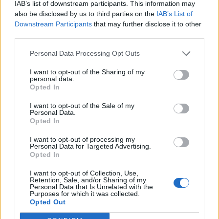
IAB’s list of downstream participants. This information may
Rožmitálskému fotbalovému
Divadlo opět po roce patřilo
also be disclosed by us to third parties on the
IAB’s List of
dorostu se daří
dětem
Downstream Participants
that may further disclose it to other
third parties.
SOUVISEJÍCÍ ČLÁNKY
Personal Data Processing Opt Outs
VÍCE OD AUTORA
I want to opt-out of the Sharing of my
personal data.
Většina koupališť na Příbramsku nabízí
Opted In
výborné podmínky. Horší voda je jen na
I want to opt-out of the Sale of my
Živohošti
Zpravodajství
Personal Data.
Opted In
Příbram modernizuje parkovací automaty.
I want to opt-out of processing my
Přibudou i tři nové poblíž Svaté Hory
Personal Data for Targeted Advertising.
Opted In
Zpravodajství
I want to opt-out of Collection, Use,
Retention, Sale, and/or Sharing of my
Středočeský kraj upravil pravidla soutěže.
Personal Data that Is Unrelated with the
Obce nově získají body i za předcházení
Purposes for which it was collected.
Opted Out
vzniku odpadu
Zpravodajství