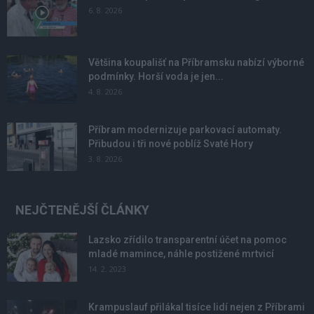
6. 8. 2026
Většina koupališť na Příbramsku nabízí výborné
podmínky. Horší voda je jen...
4. 8. 2026
Příbram modernizuje parkovací automaty.
Přibudou i tři nové poblíž Svaté Hory
3. 8. 2026
NEJČTENĚJŠÍ ČLÁNKY
Lazsko zřídilo transparentní účet na pomoc
mladé mamince, náhle postižené mrtvicí
14. 2. 2023
Krampuslauf přilákal tisíce lidí nejen z Příbrami