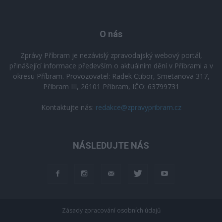
O nás
Zprávy Příbram je nezávislý zpravodajský webový portál,
přinášející informace především o aktuálním dění v Příbrami a v
okresu Příbram. Provozovatel: Radek Ctibor, Smetanova 317,
Příbram III, 26101 Příbram, IČO: 63799731
Kontaktujte nás:
redakce@zpravypribram.cz
NÁSLEDUJTE NÁS
Zásady zpracování osobních údajů