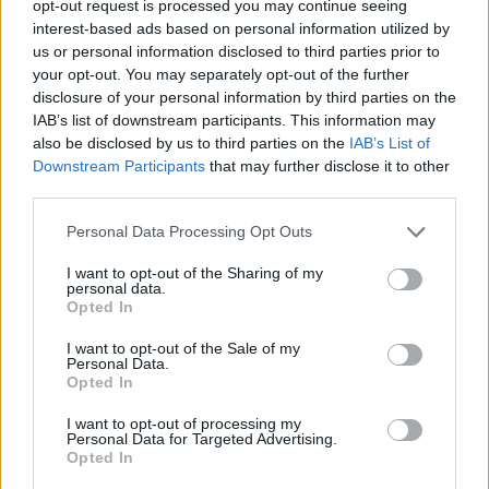
opt-out request is processed you may continue seeing
Opoziční zastupitel Václav Dvořák
interest-based ads based on personal information utilized by
kritizuje vedení města. Krátké
us or personal information disclosed to third parties prior to
zastupitelstvo podle něj odhalilo staré
Váš názor
your opt-out. You may separately opt-out of the further
problémy
disclosure of your personal information by third parties on the
IAB’s list of downstream participants. This information may
Václav Dvořák k dubnovému
also be disclosed by us to third parties on the
IAB’s List of
zastupitelstvu. Prodej školy, dotace
Downstream Participants
that may further disclose it to other
third parties.
i ztráty Technických služeb
Váš názor
Personal Data Processing Opt Outs
I want to opt-out of the Sharing of my
personal data.
Opted In
I want to opt-out of the Sale of my
Personal Data.
Opted In
I want to opt-out of processing my
Personal Data for Targeted Advertising.
Opted In