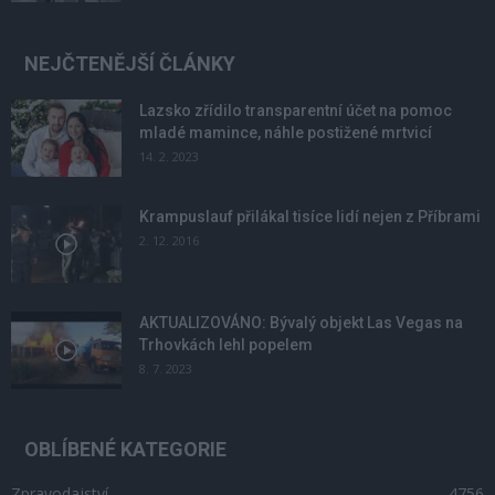
NEJČTENĚJŠÍ ČLÁNKY
Lazsko zřídilo transparentní účet na pomoc
mladé mamince, náhle postižené mrtvicí
14. 2. 2023
Krampuslauf přilákal tisíce lidí nejen z Příbrami
2. 12. 2016
AKTUALIZOVÁNO: Bývalý objekt Las Vegas na
Trhovkách lehl popelem
8. 7. 2023
OBLÍBENÉ KATEGORIE
Zpravodajství
4756