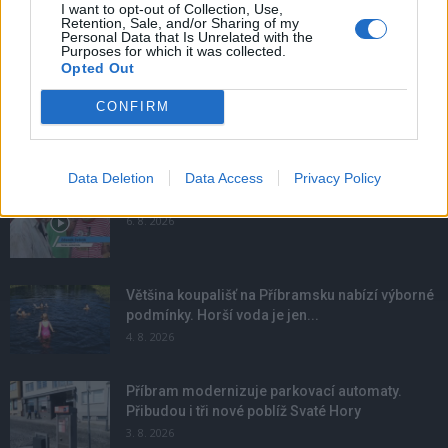
I want to opt-out of Collection, Use,
Retention, Sale, and/or Sharing of my
Personal Data that Is Unrelated with the
Purposes for which it was collected.
Opted Out
CONFIRM
NOVINKY
Data Deletion
Data Access
Privacy Policy
Obděnice vzpomínaly na filmovou legendu
6. 8. 2026
Většina koupališť na Příbramsku nabízí výborné
podmínky. Horší voda je jen...
4. 8. 2026
Příbram modernizuje parkovací automaty.
Přibudou i tři nové poblíž Svaté Hory
3. 8. 2026