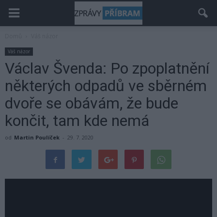
Domů
Váš názor
Váš názor
Václav Švenda: Po zpoplatnění
některých odpadů ve sběrném
dvoře se obávám, že bude
končit, tam kde nemá
od
Martin Poulíček
-
29. 7. 2020