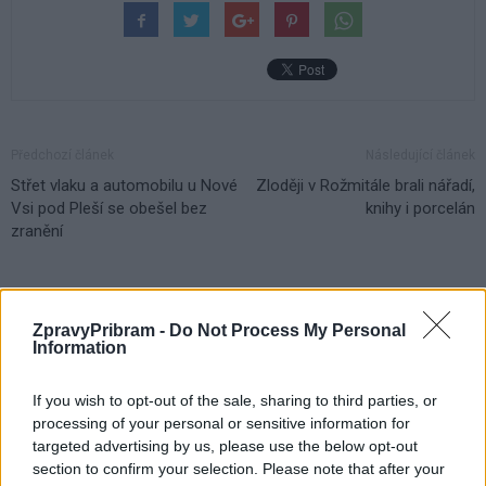
Předchozí článek
Následující článek
Střet vlaku a automobilu u Nové
Zloději v Rožmitále brali nářadí,
Vsi pod Pleší se obešel bez
knihy i porcelán
zranění
SOUVISEJÍCÍ ČLÁNKY
ZpravyPribram -
Do Not Process My Personal
VÍCE OD AUTORA
Information
Vedení města po roce otočilo. Zastupitel
If you wish to opt-out of the sale, sharing to third parties, or
Václav Dvořák připomíná ztracený čas
processing of your personal or sensitive information for
u 2. polikliniky
targeted advertising by us, please use the below opt-out
Váš názor
section to confirm your selection. Please note that after your