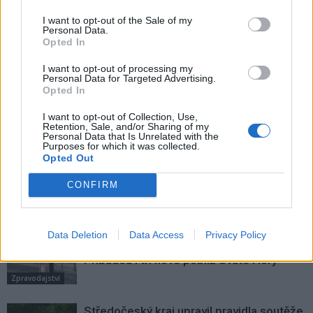
I want to opt-out of the Sale of my
Předchozí článek
Následující článek
Personal Data.
Opted In
Podplukovník Jaromír Evan
Dobříš otevírá největší skatepark
převzal velení
v ČR, dorazí i legenda BMX
I want to opt-out of processing my
131. dělostřeleckého oddílu
Michael Beran
Personal Data for Targeted Advertising.
Opted In
I want to opt-out of Collection, Use,
SOUVISEJÍCÍ ČLÁNKY
Retention, Sale, and/or Sharing of my
Personal Data that Is Unrelated with the
VÍCE OD AUTORA
Purposes for which it was collected.
Opted Out
Většina koupališť na Příbramsku nabízí
CONFIRM
výborné podmínky. Horší voda je jen na
Živohošti
Zpravodajství
Data Deletion
Data Access
Privacy Policy
Příbram modernizuje parkovací automaty.
Přibudou i tři nové poblíž Svaté Hory
Zpravodajství
Středočeský kraj upravil pravidla soutěže.