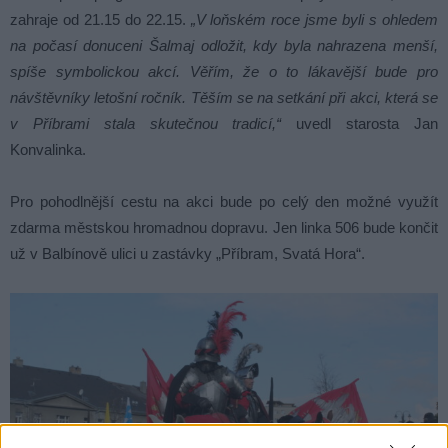
zahraje od 21.15 do 22.15.
„V loňském roce jsme byli s ohledem
na počasí donuceni Šalmaj odložit, kdy byla nahrazena menší,
spíše symbolickou akcí. Věřím, že o to lákavější bude pro
návštěvníky letošní ročník. Těším se na setkání při akci, která se
v Příbrami stala skutečnou tradicí,“
uvedl starosta Jan
Konvalinka.
Pro pohodlnější cestu na akci bude po celý den možné využít
zdarma městskou hromadnou dopravu. Jen linka 506 bude končit
už v Balbínově ulici u zastávky „Příbram, Svatá Hora“.