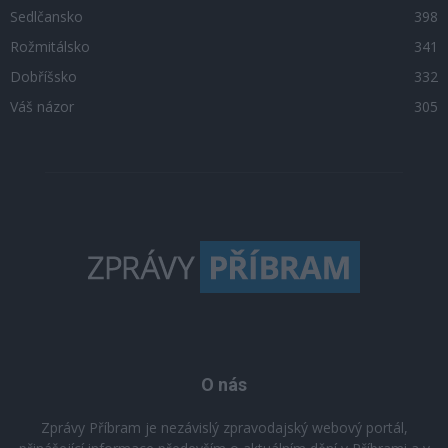
Sedlčansko
398
Rožmitálsko
341
Dobříšsko
332
Váš názor
305
O nás
Zprávy Příbram je nezávislý zpravodajský webový portál,