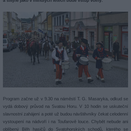
a stejně jako v minulých letech bude vstup volný.
Program začne už v 9.30 na náměstí T. G. Masaryka, odkud se
vydá dobový průvod na Svatou Horu. V 10 hodin se uskuteční
slavnostní zahájení a poté už budou návštěvníky čekat celodenní
vystoupení na nádvoří i na Toufarově louce. Chybět nebude ani
oblíbený Běh hasičů do Svatohorských schodů, kterého se