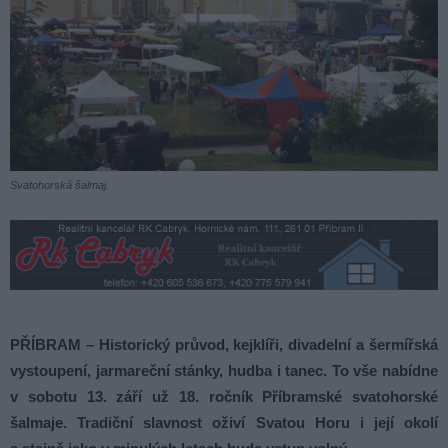
Svatohorská šalmaj.
PŘÍBRAM – Historický průvod, kejklíři, divadelní a šermířská
vystoupení, jarmareční stánky, hudba i tanec. To vše nabídne
v sobotu 13. září už 18. ročník Příbramské svatohorské
šalmaje. Tradiční slavnost oživí Svatou Horu i její okolí