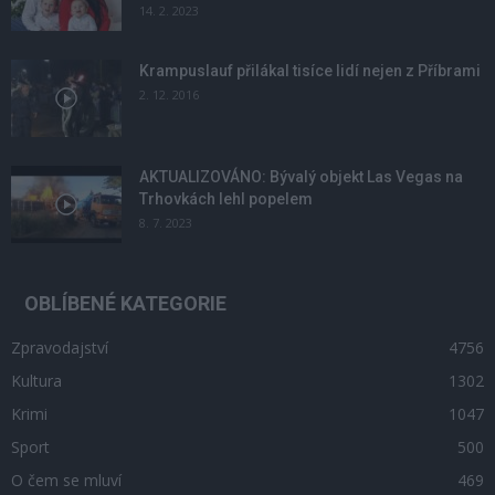
14. 2. 2023
Krampuslauf přilákal tisíce lidí nejen z Příbrami
2. 12. 2016
AKTUALIZOVÁNO: Bývalý objekt Las Vegas na
Trhovkách lehl popelem
8. 7. 2023
OBLÍBENÉ KATEGORIE
Zpravodajství
4756
Kultura
1302
Krimi
1047
Sport
500
O čem se mluví
469