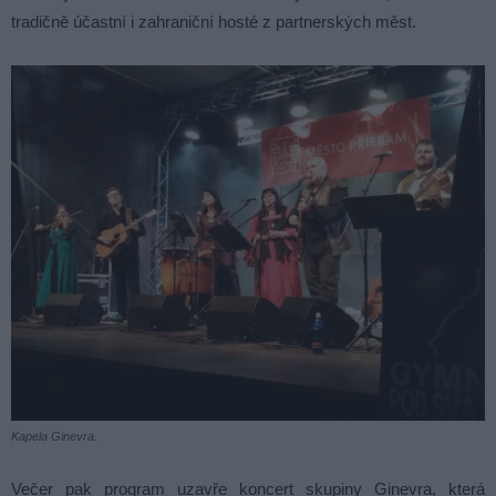
tradičně účastní i zahraniční hosté z partnerských měst.
Kapela Ginevra.
Večer pak program uzavře koncert skupiny Ginevra, která