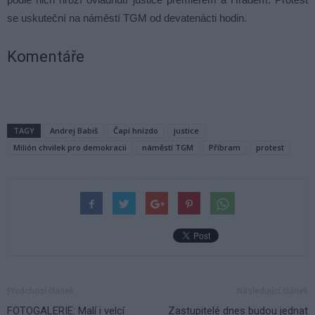
se uskuteční na náměstí TGM od devatenácti hodin.
Komentáře
TAGY
Andrej Babiš
Čapí hnízdo
justice
Milión chvilek pro demokracii
náměstí TGM
Příbram
protest
Předchozí článek
Následující článek
FOTOGALERIE: Malí i velcí
Zastupitelé dnes budou jednat