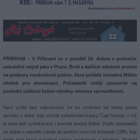
PŘÍBRAM – V Příbrami se v pondělí 29. dubna v podvečer
uskuteční stejně jako v Praze, Brně a dalších městech protest
na podporu nezávislosti justice. Akce pořádá iniciativa Milión
chvilek pro demokracii. Pořadatelé chtějí upozornit na
poslední události kolem výměny ministra spravedlnosti.
Není určitě bez zajímavosti, že ke změnám na tomto postu
dochází v době, kdy vrcholí vyšetřování kauzy Čapí hnízdo, v níž
je mino jiné vyšetřovaný i premiér Andrej Babiš. Podle pořadatelů
se jedná o největší zásah do justiční moci od listopadu 1989, kdy
podle nich hrozí ovládnutí justice premiérem a Hradem. Protest