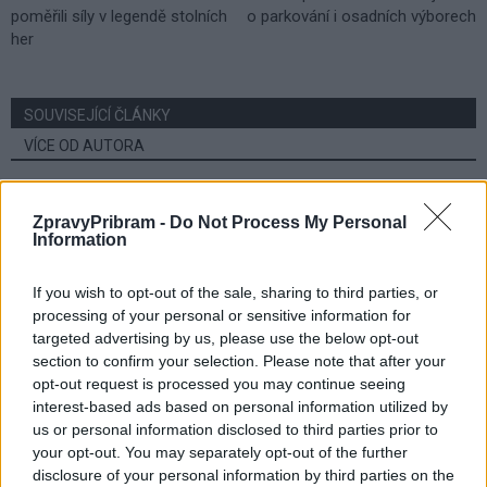
poměřili síly v legendě stolních
o parkování i osadních výborech
her
SOUVISEJÍCÍ ČLÁNKY
VÍCE OD AUTORA
Většina koupališť na Příbramsku nabízí
ZpravyPribram -
Do Not Process My Personal
výborné podmínky. Horší voda je jen na
Information
Živohošti
Zpravodajství
If you wish to opt-out of the sale, sharing to third parties, or
Příbram modernizuje parkovací automaty.
processing of your personal or sensitive information for
Přibudou i tři nové poblíž Svaté Hory
targeted advertising by us, please use the below opt-out
section to confirm your selection. Please note that after your
Zpravodajství
opt-out request is processed you may continue seeing
interest-based ads based on personal information utilized by
Středočeský kraj upravil pravidla soutěže.
us or personal information disclosed to third parties prior to
Obce nově získají body i za předcházení
your opt-out. You may separately opt-out of the further
vzniku odpadu
Zpravodajství
disclosure of your personal information by third parties on the