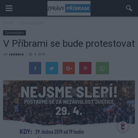
Domů
Zpravodajství
Zpravodajství
V Příbrami se bude protestovat
od
redakce
-
28. 4. 2019