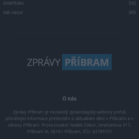
Dobříšsko
332
Váš názor
305
O nás
Zprávy Příbram je nezávislý zpravodajský webový portál,
přinášející informace především o aktuálním dění v Příbrami a v
okresu Příbram. Provozovatel: Radek Ctibor, Smetanova 317,
Příbram III, 26101 Příbram, IČO: 63799731