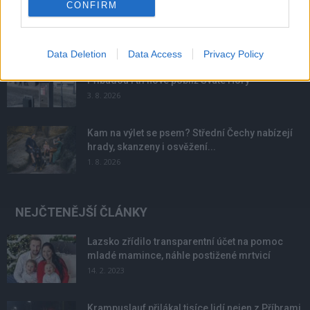
Většina koupališť na Příbramsku nabízí výborné
CONFIRM
podmínky. Horší voda je jen...
4. 8. 2026
Data Deletion
Data Access
Privacy Policy
Příbram modernizuje parkovací automaty.
Přibudou i tři nové poblíž Svaté Hory
3. 8. 2026
Kam na výlet se psem? Střední Čechy nabízejí
hrady, skanzeny i osvěžení...
1. 8. 2026
NEJČTENĚJŠÍ ČLÁNKY
Lazsko zřídilo transparentní účet na pomoc
mladé mamince, náhle postižené mrtvicí
14. 2. 2023
Krampuslauf přilákal tisíce lidí nejen z Příbrami