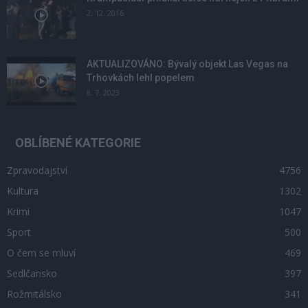
2. 12. 2016
AKTUALIZOVÁNO: Bývalý objekt Las Vegas na
Trhovkách lehl popelem
8. 7. 2023
OBLÍBENÉ KATEGORIE
Zpravodajství
4756
Kultura
1302
Krimi
1047
Sport
500
O čem se mluví
469
Sedlčansko
397
Rožmitálsko
341