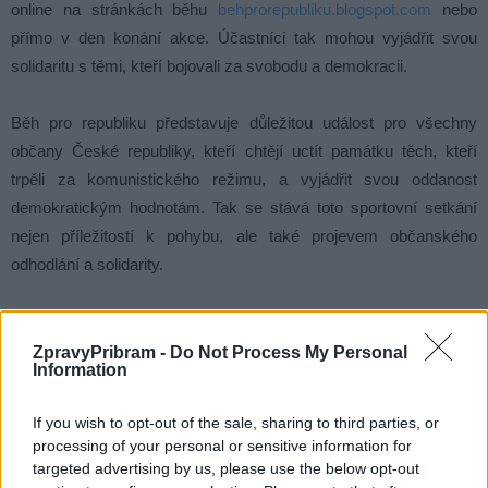
online na stránkách běhu
behprorepubliku.blogspot.com
nebo
přímo v den konání akce. Účastníci tak mohou vyjádřit svou
solidaritu s těmi, kteří bojovali za svobodu a demokracii.
Běh pro republiku představuje důležitou událost pro všechny
občany České republiky, kteří chtějí uctít památku těch, kteří
trpěli za komunistického režimu, a vyjádřit svou oddanost
demokratickým hodnotám. Tak se stává toto sportovní setkání
nejen příležitostí k pohybu, ale také projevem občanského
odhodlání a solidarity.
Komentáře
ZpravyPribram -
Do Not Process My Personal
Information
If you wish to opt-out of the sale, sharing to third parties, or
TAGY
Běh pro republiku
Hornické muzeum Příbram
processing of your personal or sensitive information for
Památník Vojna
targeted advertising by us, please use the below opt-out