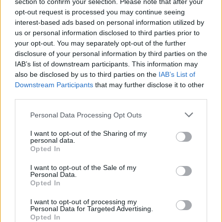
section to confirm your selection. Please note that after your
opt-out request is processed you may continue seeing
interest-based ads based on personal information utilized by
us or personal information disclosed to third parties prior to
your opt-out. You may separately opt-out of the further
disclosure of your personal information by third parties on the
IAB’s list of downstream participants. This information may
also be disclosed by us to third parties on the
IAB’s List of
Downstream Participants
that may further disclose it to other
Předchozí článek
Následující článek
third parties.
Přijďte darovat krev, žádá
Příbram si chce nechat
příbramská nemocnice
zpracovat první projektovou
Personal Data Processing Opt Outs
dokumentaci na atletický
I want to opt-out of the Sharing of my
stadion
personal data.
Opted In
I want to opt-out of the Sale of my
SOUVISEJÍCÍ ČLÁNKY
Personal Data.
Opted In
VÍCE OD AUTORA
I want to opt-out of processing my
Personal Data for Targeted Advertising.
Většina koupališť na Příbramsku nabízí
Opted In
výborné podmínky. Horší voda je jen na