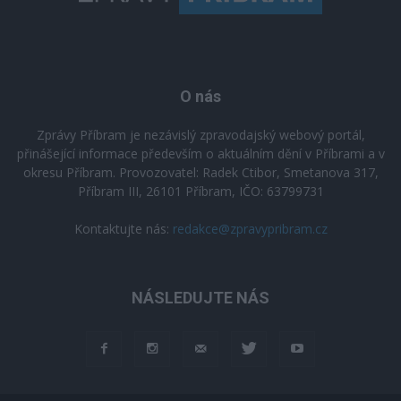
O nás
Zprávy Příbram je nezávislý zpravodajský webový portál,
přinášející informace především o aktuálním dění v Příbrami a v
okresu Příbram. Provozovatel: Radek Ctibor, Smetanova 317,
Příbram III, 26101 Příbram, IČO: 63799731
Kontaktujte nás:
redakce@zpravypribram.cz
NÁSLEDUJTE NÁS