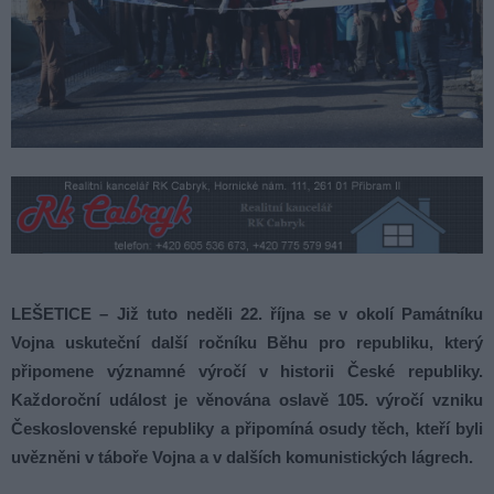
LEŠETICE – Již tuto neděli 22. října se v okolí Památníku
Vojna uskuteční další ročníku Běhu pro republiku, který
připomene významné výročí v historii České republiky.
Každoroční událost je věnována oslavě 105. výročí vzniku
Československé republiky a připomíná osudy těch, kteří byli
uvězněni v táboře Vojna a v dalších komunistických lágrech.