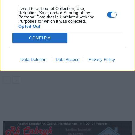
Živohošti
Zpravodajství
I want to opt-out of Collection, Use,
Retention, Sale, and/or Sharing of my
Personal Data that Is Unrelated with the
Purposes for which it was collected.
Příbram modernizuje parkovací automaty.
Opted Out
Přibudou i tři nové poblíž Svaté Hory
Zpravodajství
CONFIRM
Středočeský kraj upravil pravidla soutěže.
Obce nově získají body i za předcházení
Data Deletion
Data Access
Privacy Policy
vzniku odpadu
Zpravodajství