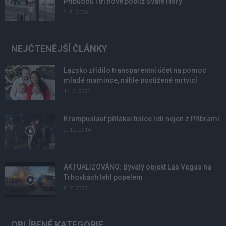
Přibudou i tři nové poblíž Svaté Hory
3. 8. 2026
NEJČTENĚJŠÍ ČLÁNKY
Lazsko zřídilo transparentní účet na pomoc
mladé mamince, náhle postižené mrtvicí
14. 2. 2023
Krampuslauf přilákal tisíce lidí nejen z Příbrami
2. 12. 2016
AKTUALIZOVÁNO: Bývalý objekt Las Vegas na
Trhovkách lehl popelem
8. 7. 2023
OBLÍBENÉ KATEGORIE