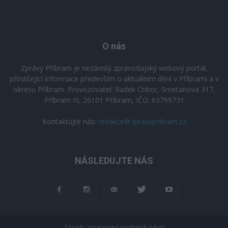
O nás
Zprávy Příbram je nezávislý zpravodajský webový portál,
přinášející informace především o aktuálním dění v Příbrami a v
okresu Příbram. Provozovatel: Radek Ctibor, Smetanova 317,
Příbram III, 26101 Příbram, IČO: 63799731
Kontaktujte nás:
redakce@zpravypribram.cz
NÁSLEDUJTE NÁS
Zásady zpracování osobních údajů