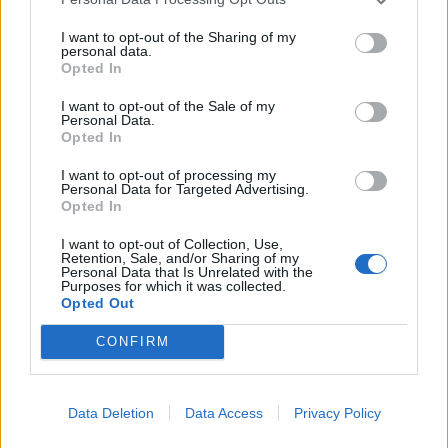
jezdců
Sedlčansko
I want to opt-out of the Sharing of my
personal data.
Daniel Rosenbaum potřeboval změnit
Opted In
prostředí. Teď bude naším soupeřem,
říká jeho otec
Rozhovory
I want to opt-out of the Sale of my
Personal Data.
Opted In
Dan Rosenbaum bilancuje sezonu
volejbalistů i změny v týmu. Cílem zůstává
I want to opt-out of processing my
Personal Data for Targeted Advertising.
play off
Sport
Opted In
I want to opt-out of Collection, Use,
Retention, Sale, and/or Sharing of my
Personal Data that Is Unrelated with the
Purposes for which it was collected.
Opted Out
CONFIRM
Data Deletion
Data Access
Privacy Policy