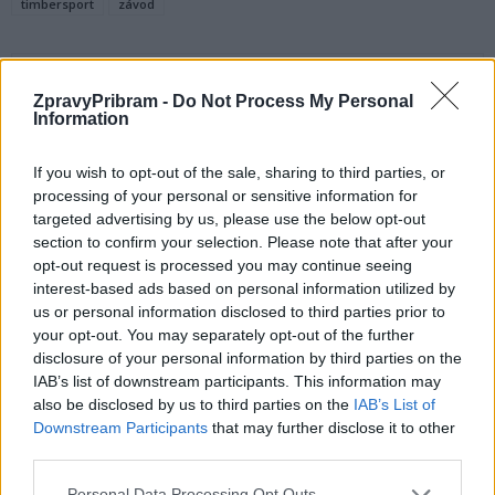
timbersport
závod
ZpravyPribram -
Do Not Process My Personal
Information
If you wish to opt-out of the sale, sharing to third parties, or
processing of your personal or sensitive information for
targeted advertising by us, please use the below opt-out
Předchozí článek
Následující článek
section to confirm your selection. Please note that after your
Václav Dvořák: Postřehy ze
Josef Vacek: Útok radnice na
opt-out request is processed you may continue seeing
zastupitelstva
příbramské tradice pokračuje
interest-based ads based on personal information utilized by
us or personal information disclosed to third parties prior to
your opt-out. You may separately opt-out of the further
disclosure of your personal information by third parties on the
SOUVISEJÍCÍ ČLÁNKY
IAB’s list of downstream participants. This information may
VÍCE OD AUTORA
also be disclosed by us to third parties on the
IAB’s List of
Downstream Participants
that may further disclose it to other
Rallycross Cup se vrací do Sedlčan.
third parties.
O vítězství bude bojovat přes šedesát
Personal Data Processing Opt Outs