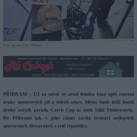
Foto: archiv SZM Příbram
PŘÍBRAM
–
Už za měsíc se areál letního kina opět rozezní
zvuky motorových pil a úderů seker. Město bude totiž hostit
druhý ročník závodu Czech Cup ze série Stihl Timbersortu.
Do Příbrami tak v jeho rámci zavítá šestnáct nejlepších
sportovních dřevorubců z celé republiky.