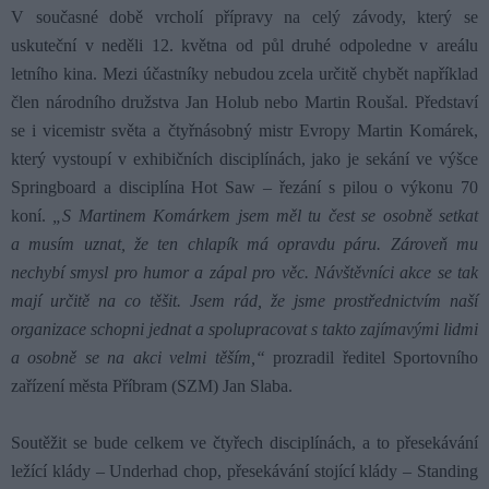
V současné době vrcholí přípravy na celý závody, který se
uskuteční
v
neděli 12. května od
půl druhé odpoledne
v areálu
letního kina. Mezi účastníky
nebudou zcela určitě chybět
například
člen národního družstva Jan Holub nebo Martin Roušal.
Představí
se i
vicemistr světa a čtyřnásobný mistr Evropy Martin Komárek,
který vystoupí v exhibičních disciplínách, jako je sekání ve výšce
Springboard a disciplína Hot Saw – řezání s pilou o výkonu 70
koní.
„S
Martinem
Komárkem jsem měl tu čest se osobně setkat
a musím uznat, že ten chlapík má opravdu páru. Zároveň mu
nechybí smysl pro humor a zápal pro věc. Návštěvníci akce se tak
mají určitě na co těšit. Jsem rád, že jsme prostřednictvím naší
organizace schopni jednat a spolupracovat s takto zajímavými lidmi
a osobně se na akci velmi těším,“
prozradil ředitel Sportovního
zařízení města Příbram (SZM) Jan Slaba.
Soutěžit se bude celkem ve čtyřech disciplínách, a to přesekávání
ležící klády – Underhad chop, přesekávání stojící klády – Standing