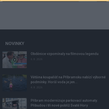
NOVINKY
Obděnice vzpomínaly na filmovou legendu
6. 8. 2026
Většina koupališť na Příbramsku nabízí výborné
podmínky. Horší voda je jen...
4. 8. 2026
Příbram modernizuje parkovací automaty.
Přibudou i tři nové poblíž Svaté Hory