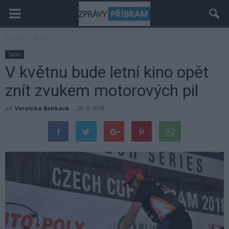
Domů
Sport
Sport
V květnu bude letní kino opět
znít zvukem motorových pil
od
Veronika Bonková
-
29. 3. 2019