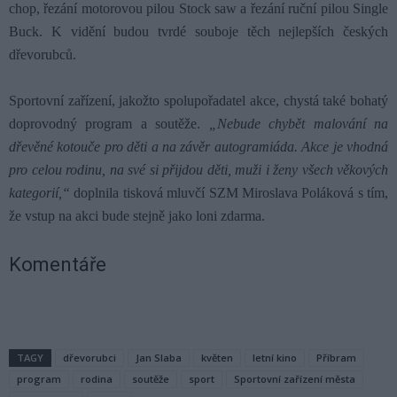
chop, řezání motorovou pilou Stock saw a řezání ruční pilou Single
Buck. K vidění budou tvrdé souboje těch nejlepších českých
dřevorubců.
Sportovní zařízení, jakožto spolupořadatel akce, chystá také bohatý
doprovodný program a soutěže.
„Nebude chybět malování na
dřevěné kotouče pro děti a na závěr autogramiáda. Akce je vhodná
pro celou rodinu, na své si přijdou děti, muži i ženy všech věkových
kategorií,“
doplnila tisková mluvčí SZM Miroslava Poláková s tím,
že v
stup na akci
bude
stejně jako
loni
zdarma.
Komentáře
TAGY
dřevorubci
Jan Slaba
květen
letní kino
Příbram
program
rodina
soutěže
sport
Sportovní zařízení města