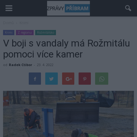
Domů
Krimi
Krimi
Z regionu
Rožmitálsko
V boji s vandaly má Rožmitálu
pomoci více kamer
od
Radek Ctibor
-
23. 4. 2022