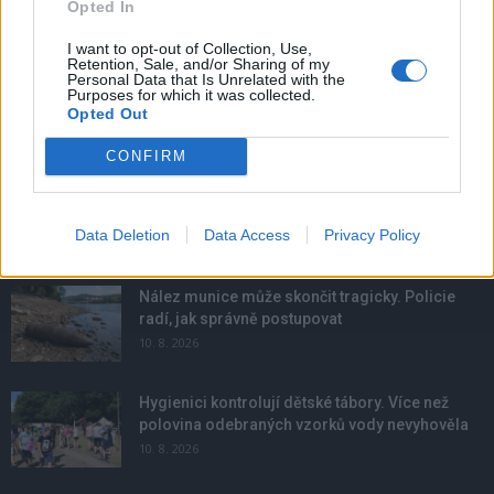
Opted In
I want to opt-out of Collection, Use,
Retention, Sale, and/or Sharing of my
Personal Data that Is Unrelated with the
Purposes for which it was collected.
Opted Out
CONFIRM
Data Deletion
Data Access
Privacy Policy
NOVINKY
Nález munice může skončit tragicky. Policie
radí, jak správně postupovat
10. 8. 2026
Hygienici kontrolují dětské tábory. Více než
polovina odebraných vzorků vody nevyhověla
10. 8. 2026