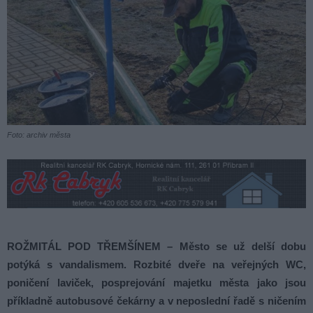
Foto: archiv města
ROŽMITÁL POD TŘEMŠÍNEM – Město se už delší dobu
potýká s vandalismem. Rozbité dveře na veřejných WC,
poničení laviček, posprejování majetku města jako jsou
příkladně autobusové čekárny a v neposlední řadě s ničením