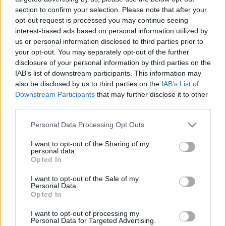
Vykradených aut na Příbramsku přibylo.
section to confirm your selection. Please note that after your
Policie připomíná: Auto není trezor
opt-out request is processed you may continue seeing
Krimi
interest-based ads based on personal information utilized by
us or personal information disclosed to third parties prior to
Rožmitálští hasiči sbírají ocenění
your opt-out. You may separately opt-out of the further
disclosure of your personal information by third parties on the
i reprezentují město doma i v zahraničí
IAB’s list of downstream participants. This information may
Rožmitálsko
also be disclosed by us to third parties on the
IAB’s List of
Downstream Participants
that may further disclose it to other
Každý sedmý řidič měl problém. Policie
third parties.
při víkendové akci na Příbramsku odhalila
30 přestupků
Personal Data Processing Opt Outs
Krimi
I want to opt-out of the Sharing of my
personal data.
Opted In
I want to opt-out of the Sale of my
Personal Data.
Opted In
I want to opt-out of processing my
Personal Data for Targeted Advertising.