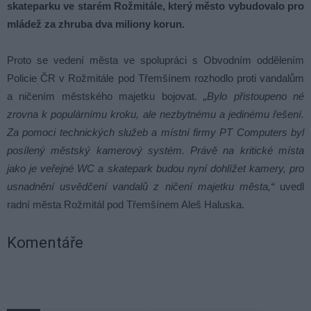
skateparku ve starém Rožmitále, který město vybudovalo pro
mládež za zhruba dva miliony korun.
Proto se vedení města ve spolupráci s Obvodním oddělením
Policie ČR v Rožmitále pod Třemšínem rozhodlo proti vandalům
a ničením městského majetku bojovat.
„Bylo přistoupeno né
zrovna k populárnímu kroku, ale nezbytnému a jedinému řešení.
Za pomoci technických služeb a místní firmy PT Computers byl
posílený městský kamerový systém. Právě na kritické místa
jako je veřejné WC a skatepark budou nyní dohlížet kamery, pro
usnadnění usvědčení vandalů z ničení majetku města,“
uvedl
radní města Rožmitál pod Třemšínem Aleš Haluska.
Komentáře