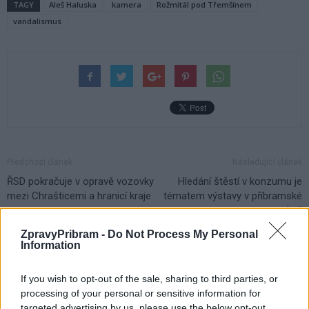
TAGY
Aleš Haluska
kamera
Rožmitál pod Třemšínem
vandalismus
Předchozí článek
Následující článek
ŘSD pokračuje v opravě vozovky
Hledání štěstí v konzumu je
mezi Chrašticemi a hranicí kraje
tématem výstavy v příbramské
galerii
ZpravyPribram -
Do Not Process My Personal
Information
SOUVISEJÍCÍ ČLÁNKY
VÍCE OD AUTORA
If you wish to opt-out of the sale, sharing to third parties, or
processing of your personal or sensitive information for
targeted advertising by us, please use the below opt-out