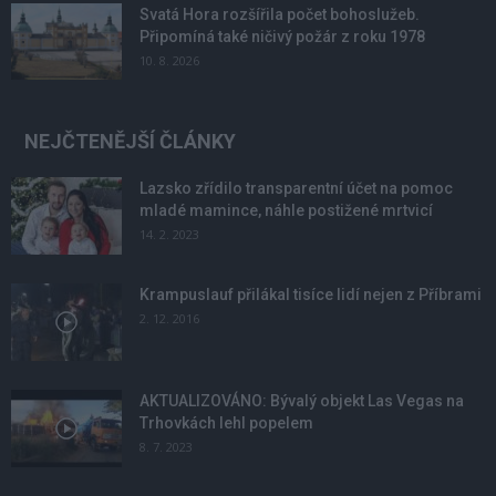
Svatá Hora rozšířila počet bohoslužeb.
Připomíná také ničivý požár z roku 1978
10. 8. 2026
NEJČTENĚJŠÍ ČLÁNKY
Lazsko zřídilo transparentní účet na pomoc
mladé mamince, náhle postižené mrtvicí
14. 2. 2023
Krampuslauf přilákal tisíce lidí nejen z Příbrami
2. 12. 2016
AKTUALIZOVÁNO: Bývalý objekt Las Vegas na
Trhovkách lehl popelem
8. 7. 2023