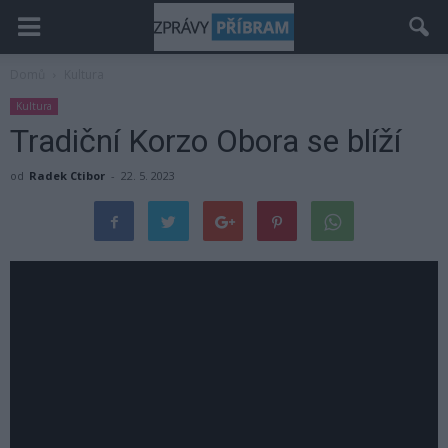
Domů
Kultura
Kultura
Tradiční Korzo Obora se blíží
od
Radek Ctibor
-
22. 5. 2023