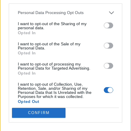
third parties.
Personal Data Processing Opt Outs
I want to opt-out of the Sharing of my
personal data.
Opted In
I want to opt-out of the Sale of my
Personal Data.
Opted In
I want to opt-out of processing my
Personal Data for Targeted Advertising.
Opted In
NOVINKY
I want to opt-out of Collection, Use,
Retention, Sale, and/or Sharing of my
Obděnice vzpomínaly na filmovou legendu
Personal Data that Is Unrelated with the
Purposes for which it was collected.
6. 8. 2026
Opted Out
CONFIRM
Většina koupališť na Příbramsku nabízí výborné
podmínky. Horší voda je jen...
4. 8. 2026