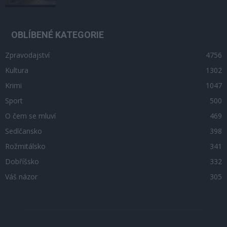
OBLÍBENÉ KATEGORIE
Zpravodajství
4756
Kultura
1302
Krimi
1047
Sport
500
O čem se mluví
469
Sedlčansko
398
Rožmitálsko
341
Dobříšsko
332
Váš názor
305