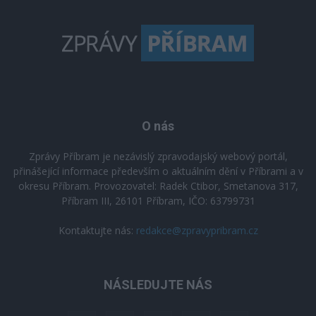
O nás
Zprávy Příbram je nezávislý zpravodajský webový portál,
přinášející informace především o aktuálním dění v Příbrami a v
okresu Příbram. Provozovatel: Radek Ctibor, Smetanova 317,
Příbram III, 26101 Příbram, IČO: 63799731
Kontaktujte nás:
redakce@zpravypribram.cz
NÁSLEDUJTE NÁS