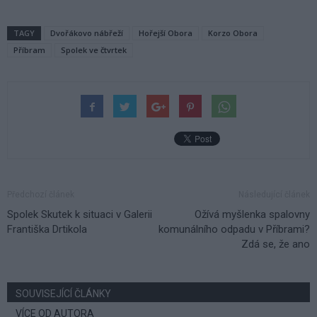
TAGY
Dvořákovo nábřeží
Hořejší Obora
Korzo Obora
Příbram
Spolek ve čtvrtek
Předchozí článek
Následující článek
Spolek Skutek k situaci v Galerii
Ožívá myšlenka spalovny
Františka Drtikola
komunálního odpadu v Příbrami?
Zdá se, že ano
SOUVISEJÍCÍ ČLÁNKY
VÍCE OD AUTORA