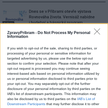
Dnes se v Příbrami otevře výstava
Rovnováha života. Vernisáž nabídne
i hudební a básnický program
Kultura
ZpravyPribram -
Do Not Process My Personal
Festival hudby na zámku Dobříš sází na
Information
jedinečnou atmosféru. Klasiku propojí
s dalšími žánry i rodinným programem
Dobříšsko
If you wish to opt-out of the sale, sharing to third parties, or
processing of your personal or sensitive information for
Fesťáczek Presents poprvé míří do
targeted advertising by us, please use the below opt-out
Lesního divadla Skalka. Nabídne hudbu,
section to confirm your selection. Please note that after your
divadlo i tvořivé dílny
opt-out request is processed you may continue seeing
Kultura
interest-based ads based on personal information utilized by
us or personal information disclosed to third parties prior to
your opt-out. You may separately opt-out of the further
disclosure of your personal information by third parties on the
IAB’s list of downstream participants. This information may
also be disclosed by us to third parties on the
IAB’s List of
Downstream Participants
that may further disclose it to other