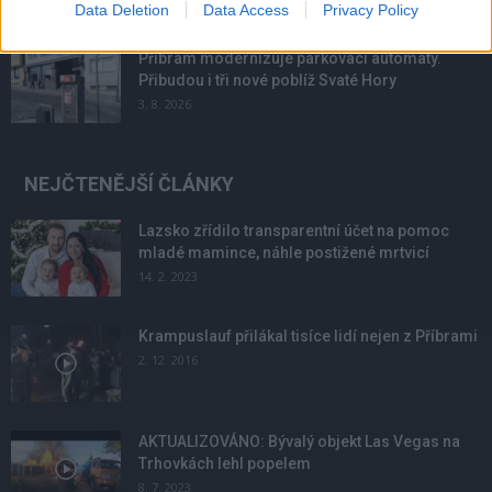
Data Deletion
Data Access
Privacy Policy
Příbram modernizuje parkovací automaty.
Přibudou i tři nové poblíž Svaté Hory
3. 8. 2026
NEJČTENĚJŠÍ ČLÁNKY
Lazsko zřídilo transparentní účet na pomoc
mladé mamince, náhle postižené mrtvicí
14. 2. 2023
Krampuslauf přilákal tisíce lidí nejen z Příbrami
2. 12. 2016
AKTUALIZOVÁNO: Bývalý objekt Las Vegas na
Trhovkách lehl popelem
8. 7. 2023