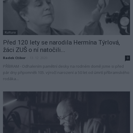
Kultura
Před 120 lety se narodila Hermína Týrlová,
žáci ZUŠ o ní natočili...
Radek Ctibor
-
13. 12. 2020
0
PŘÍBRAM - Odhalením pamětní desky na rodném domě jsme si před
pár dny připomněli 105. výročí narození a 50 let od úmrtí příbramského
rodáka...