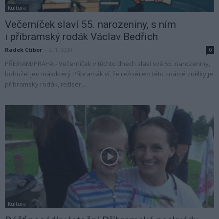
Kultura
Večerníček slaví 55. narozeniny, s ním
i příbramský rodák Václav Bedřich
Radek Ctibor
-
3. 1. 2020
0
PŘÍBRAM/PRAHA - Večerníček v těchto dnech slaví své 55. narozeniny,
bohužel jen málokterý Příbramák ví, že režisérem této známé znělky je
příbramský rodák, režisér,...
Kultura