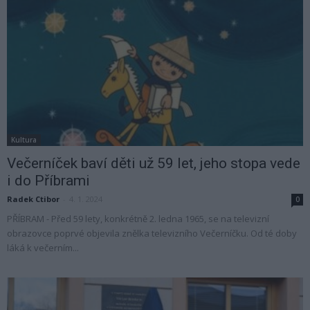
Kultura
Večerníček baví děti už 59 let, jeho stopa vede
i do Příbrami
Radek Ctibor
-
4. 1. 2024
0
PŘÍBRAM - Před 59 lety, konkrétně 2. ledna 1965, se na televizní
obrazovce poprvé objevila znělka televizního Večerníčku. Od té doby
láká k večerním...