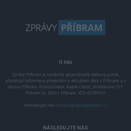
O nás
Zprávy Příbram je nezávislý zpravodajský webový portál,
přinášející informace především o aktuálním dění v Příbrami a v
okresu Příbram. Provozovatel: Radek Ctibor, Smetanova 317,
Příbram III, 26101 Příbram, IČO: 63799731
Kontaktujte nás:
redakce@zpravypribram.cz
NÁSLEDUJTE NÁS