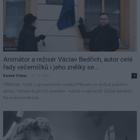
Kultura
Animátor a režisér Václav Bedřich, autor celé
řady večerníčků i jeho znělky se...
Radek Ctibor
-
23. 12. 2021
0
PŘÍBRAM - Další z významných rodáků Příbrami se dočkal pamětní
desky. Tentokrát jím byl animátor, režisér a výtvarník Václav Bedřich.
Na svém kontě má...