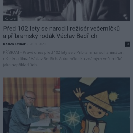
Kultura
Před 102 lety se narodil režisér večerníčků
a příbramský rodák Václav Bedřich
Radek Ctibor
-
28. 8. 2020
0
PŘÍBRAM – Právě dnes před 102 lety se v Příbrami narodil animátor,
režisér a filmař Václav Bedřich. Autor několika známých večerníčků
jako například Bob...