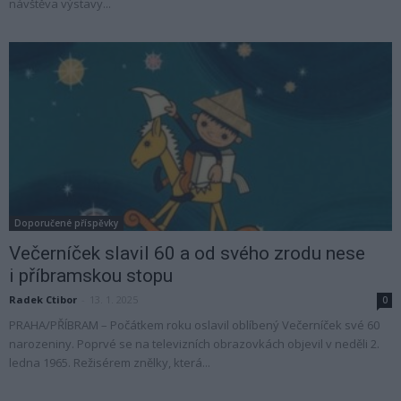
návštěva výstavy...
Doporučené příspěvky
Večerníček slavil 60 a od svého zrodu nese
i příbramskou stopu
Radek Ctibor
-
13. 1. 2025
0
PRAHA/PŘÍBRAM – Počátkem roku oslavil oblíbený Večerníček své 60
narozeniny. Poprvé se na televizních obrazovkách objevil v neděli 2.
ledna 1965. Režisérem znělky, která...