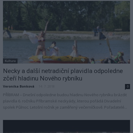
Kultura
Necky a další netradiční plavidla odpoledne
zčeří hladinu Nového rybníku
Veronika Bonková
-
14. 7. 2018
0
PŘÍBRAM – Dnešní odpoledne budou hladinu Nového rybníku brázdit
plavidla 6. ročníku Příbramské neckyády, kterou pořádá Divadelní
spolek Půlnoc. Letošní ročník je zaměřený večerníčkově. Pořadatelé...