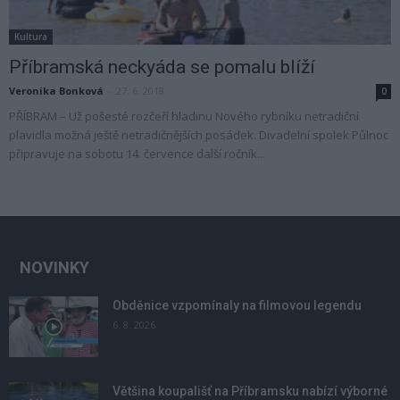
Kultura
Příbramská neckyáda se pomalu blíží
Veronika Bonková
-
27. 6. 2018
0
PŘÍBRAM – Už pošesté rozčeří hladinu Nového rybníku netradiční
plavidla možná ještě netradičnějších posádek. Divadelní spolek Půlnoc
připravuje na sobotu 14. července další ročník...
NOVINKY
Obděnice vzpomínaly na filmovou legendu
6. 8. 2026
Většina koupališť na Příbramsku nabízí výborné