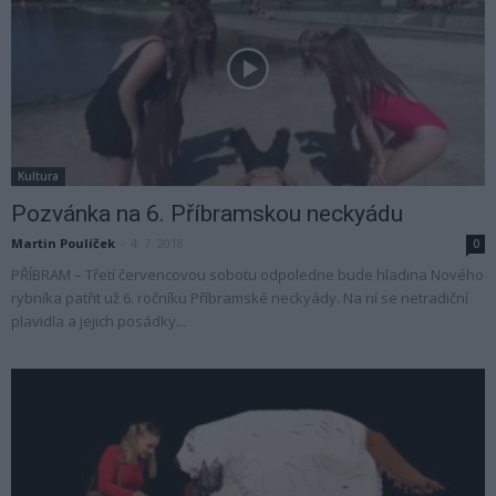
Kultura
Pozvánka na 6. Příbramskou neckyádu
Martin Poulíček
-
4. 7. 2018
0
PŘÍBRAM – Třetí červencovou sobotu odpoledne bude hladina Nového
rybníka patřit už 6. ročníku Příbramské neckyády. Na ní se netradiční
plavidla a jejich posádky...