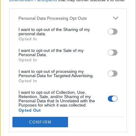
Martin Poulíček
-
5. 8. 2019
0
third parties.
PŘÍBRAM – Divadelní spolek Půlnoc v těchto dnech připravuje už 7.
ročník Příbramské neckyády, která se bude opět konat na Novém
Personal Data Processing Opt Outs
rybníku. Klání netradičních...
I want to opt-out of the Sharing of my
personal data.
Opted In
I want to opt-out of the Sale of my
Personal Data.
Opted In
I want to opt-out of processing my
Personal Data for Targeted Advertising.
Opted In
I want to opt-out of Collection, Use,
Retention, Sale, and/or Sharing of my
Kultura
Personal Data that Is Unrelated with the
Purposes for which it was collected.
FOTOGALERIE: Studenti připomněli vznik
Opted Out
republiky i slavného režiséra
CONFIRM
Veronika Bonková
-
28. 10. 2018
0
PŘÍBRAM – V pátek si studenti Gymnázia pod Svatou Horou připomněli