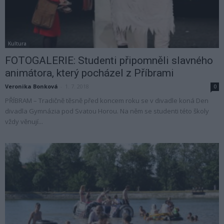
Kultura
FOTOGALERIE: Studenti připomněli slavného
animátora, který pocházel z Příbrami
Veronika Bonková
-
1. 7. 2018
0
PŘÍBRAM – Tradičně těsně před koncem roku se v divadle koná Den
divadla Gymnázia pod Svatou Horou. Na něm se studenti této školy
vždy věnují...