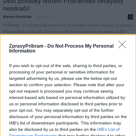
Déšť posádky letošní Příbramské neckyády
neodradil
Martin Poulíček
-
14. 8. 2019
0
PŘÍBRAM - V sobotu odpoledne se na Novém rybníku konala už sedmá
Příbramská neckyáda a i přes nepříznivé počasí se na startu sešly
čtyři...
ZpravyPribram -
Do Not Process My Personal
Information
If you wish to opt-out of the sale, sharing to third parties, or
processing of your personal or sensitive information for
targeted advertising by us, please use the below opt-out
section to confirm your selection. Please note that after your
opt-out request is processed you may continue seeing
interest-based ads based on personal information utilized by
us or personal information disclosed to third parties prior to
your opt-out. You may separately opt-out of the further
Kultura
disclosure of your personal information by third parties on the
Sobota bude na Novém rybníku patřit neckám
IAB’s list of downstream participants. This information may
a dalším plavidlům
also be disclosed by us to third parties on the
IAB’s List of
Downstream Participants
that may further disclose it to other