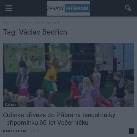
Domů
Tagy
Václav Bedřich
Tag: Václav Bedřich
Kultura
Culinka přiveze do Příbrami tancohrátky
i připomínku 60 let Večerníčku
Radek Ctibor
-
11. 9. 2025
0