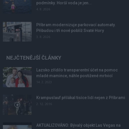
podmínky. Horší voda je jen...
4. 8. 2026
Příbram modernizuje parkovací automaty.
Přibudou i tři nové poblíž Svaté Hory
3. 8. 2026
NEJČTENĚJŠÍ ČLÁNKY
Lazsko zřídilo transparentní účet na pomoc
mladé mamince, náhle postižené mrtvicí
14. 2. 2023
Krampuslauf přilákal tisíce lidí nejen z Příbrami
2. 12. 2016
AKTUALIZOVÁNO: Bývalý objekt Las Vegas na