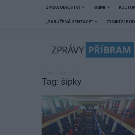
ZPRAVODAJSTVÍ
KRIMI
KULTU
„ZARUČENÁ SENZACE“
CYNIKŮV PO
Zprávy
Příbram
Domů
Tagy
šipky
Tag: šipky