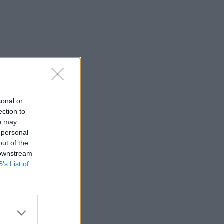
sonal or
ection to
ou may
 personal
out of the
 downstream
B’s List of