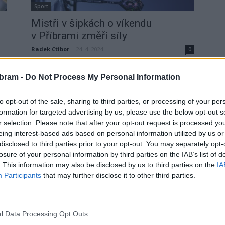
Sport
Mistři v šipkách o víkendu
v Příbrami změří síly
Radek Ctibor
-
24. 4. 2024
0
0
PŘÍBRAM - Nadcházející víkend přinese do Estrádního
sálu Divadla A. Dvořáka v Příbrami šipkařský festival,
bram -
Do Not Process My Personal Information
kterým bude Mistrovství České republiky v klasických
y.
šipkách. Tato...
to opt-out of the sale, sharing to third parties, or processing of your per
formation for targeted advertising by us, please use the below opt-out s
r selection. Please note that after your opt-out request is processed y
eing interest-based ads based on personal information utilized by us or
disclosed to third parties prior to your opt-out. You may separately opt-
losure of your personal information by third parties on the IAB’s list of
. This information may also be disclosed by us to third parties on the
IA
Participants
that may further disclose it to other third parties.
Sport
Příbram hostila regionální turnaj
l Data Processing Opt Outs
v šipkách