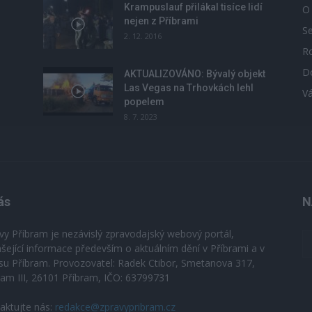
Krampuslauf přilákal tisíce lidí
O
nejen z Příbrami
S
2. 12. 2016
R
D
u
AKTUALIZOVÁNO: Bývalý objekt
Las Vegas na Trhovkách lehl
V
popelem
8. 7. 2023
ás
N
vy Příbram je nezávislý zpravodajský webový portál,
ášející informace především o aktuálním dění v Příbrami a v
su Příbram. Provozovatel: Radek Ctibor, Smetanova 317,
ram III, 26101 Příbram, IČO: 63799731
aktujte nás:
redakce@zpravypribram.cz