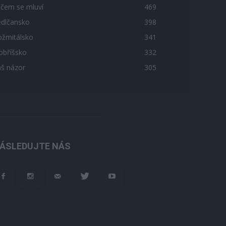
 čem se mluví
469
edlčansko
398
ožmitálsko
341
obříšsko
332
áš názor
305
ÁSLEDUJTE NÁS