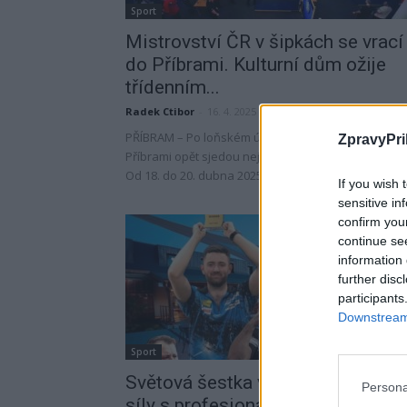
Sport
Mistrovství ČR v šipkách se vrací
do Příbrami. Kulturní dům ožije
třídenním...
Radek Ctibor
-
16. 4. 2025
PŘÍBRAM – Po loňském úspěšném ročníku se do
ZpravyPri
Příbrami opět sjedou nejlepší šipkaři z celé republik
Od 18. do 20. dubna 2025 se v...
If you wish 
sensitive in
confirm you
continue se
information 
further disc
participants
Downstream 
Sport
Světová šestka v šipkách poměří
Persona
síly s profesionály i amatéry na