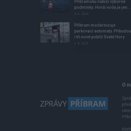
Příbramsku nabízí výborné
podmínky. Horší voda je jen...
4. 8. 2026
Příbram modernizuje
parkovací automaty. Přibudo
i tři nové poblíž Svaté Hory
3. 8. 2026
O n
Zprá
přin
okre
Příb
Kont