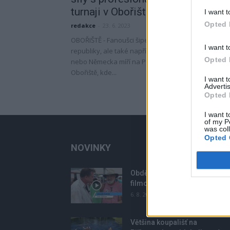
turnaji v Obořišti
I want t
Opted 
redakce
-
23. 6. 2023
OBOŘIŠTĚ - Fanoušci šipek ze všech koutů České
I want t
republiky, ale také například ze Slovenska, Polska
Opted 
nebo Německa míří na Příbramsko. Konkrétně do
Obořiště, kde...
I want 
Advertis
Opted 
I want t
of my P
was col
Opted 
NOVINKY
Obděnice vzpomínaly na
filmovou legendu
6. 8. 2026
Většina koupališť na