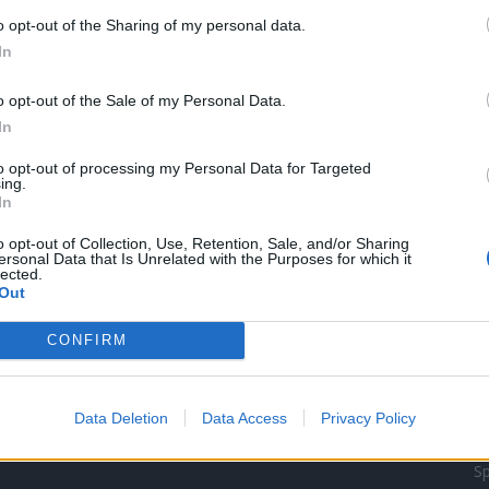
o opt-out of the Sharing of my personal data.
Veronika Bonková
-
19. 2. 2019
0
In
0
PŘÍBRAM - Regionální turnaj v šipkách se uskutečnil
bowling baru Na Chmelnici. Sjeli se na něj muži i ženy
o opt-out of the Sale of my Personal Data.
z celého kraje. Síly dokonce...
In
to opt-out of processing my Personal Data for Targeted
ing.
In
o opt-out of Collection, Use, Retention, Sale, and/or Sharing
ersonal Data that Is Unrelated with the Purposes for which it
lected.
Out
NEJČTENĚJŠÍ ČLÁNKY
O
CONFIRM
Lazsko zřídilo transparentní
Zp
účet na pomoc mladé
Ku
mamince, náhle postižené
Data Deletion
Data Access
Privacy Policy
mrtvicí
Kr
14. 2. 2023
Sp