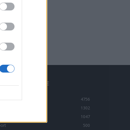
BLÍBENÉ KATEGORIE
ravodajství
4756
ltura
1302
imi
1047
ort
500