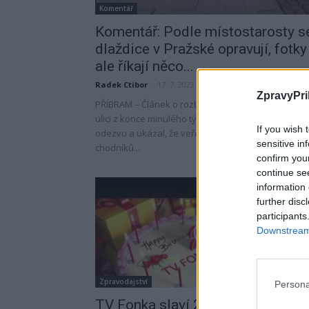
Komentář
Komentář: Podle místostarosty s
dlaždice v Pražské opravují, fotky
ale říkají něco...
Radek Ctibor
-
17. 7. 2023
ZpravyPri
PŘÍBRAM – Článek o rozbitých chodnících v Pražské
ulici z konce minulého týdne vyvolal poměrně velk
If you wish 
odezvu a ukázal, že veřejnost nedobrý stav
sensitive in
chodníků...
confirm you
continue se
information 
further disc
participants
Downstream 
Zpravodajství
Persona
TV Fonka slaví 20 let vysílání