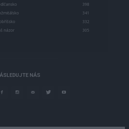
edlčansko
398
ožmitálsko
341
obříšsko
332
áš názor
305
ÁSLEDUJTE NÁS