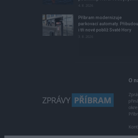
4. 8. 2026
Příbram modernizuje
parkovací automaty. Přibudo
i tři nové poblíž Svaté Hory
3. 8. 2026
O n
Zprá
přin
okre
Příb
Kont