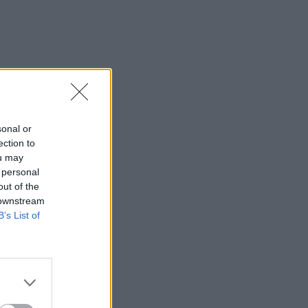
sonal or
ection to
ou may
 personal
out of the
 downstream
B’s List of