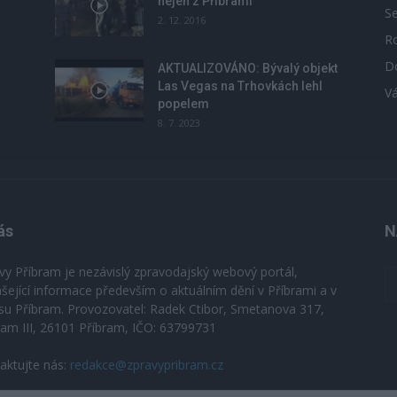
nejen z Příbrami
S
2. 12. 2016
R
D
u
AKTUALIZOVÁNO: Bývalý objekt
Las Vegas na Trhovkách lehl
V
popelem
8. 7. 2023
ás
N
vy Příbram je nezávislý zpravodajský webový portál,
ášející informace především o aktuálním dění v Příbrami a v
su Příbram. Provozovatel: Radek Ctibor, Smetanova 317,
ram III, 26101 Příbram, IČO: 63799731
aktujte nás:
redakce@zpravypribram.cz