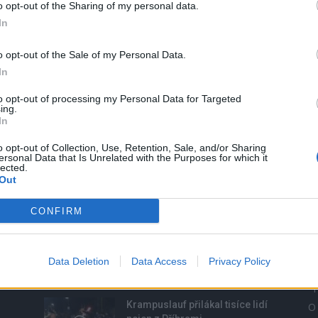
o opt-out of the Sharing of my personal data.
0
In
mi
e
o opt-out of the Sale of my Personal Data.
tů
In
to opt-out of processing my Personal Data for Targeted
ing.
In
o opt-out of Collection, Use, Retention, Sale, and/or Sharing
ersonal Data that Is Unrelated with the Purposes for which it
lected.
Out
NEJČTENĚJŠÍ ČLÁNKY
O
CONFIRM
Lazsko zřídilo transparentní
Zp
účet na pomoc mladé
Ku
mamince, náhle postižené
Data Deletion
mrtvicí
Data Access
Privacy Policy
Kr
14. 2. 2023
Sp
Krampuslauf přilákal tisíce lidí
O