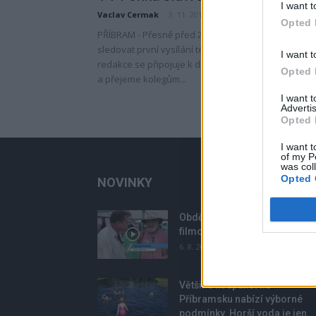
I want t
Vaclav Cermak
-
3. 11. 2017
Opted 
PŘÍBRAM - Přesně před 20 lety mohli diváci v Příbra
sledovat první vysílání této regionální televize. Naš
I want t
redakce se připojuje k dlouhému zástupu gratulan
Opted 
a přejeme kolegům...
I want 
Advertis
Opted 
I want t
of my P
was col
Opted 
NOVINKY
Obděnice vzpomínaly na
filmovou legendu
6. 8. 2026
Většina koupališť na
Příbramsku nabízí výborné
podmínky. Horší voda je jen...