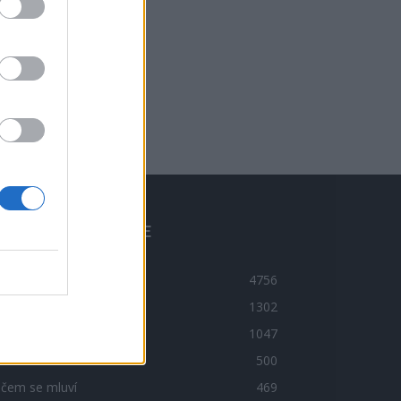
BLÍBENÉ KATEGORIE
ravodajství
4756
ltura
1302
imi
1047
ort
500
 čem se mluví
469