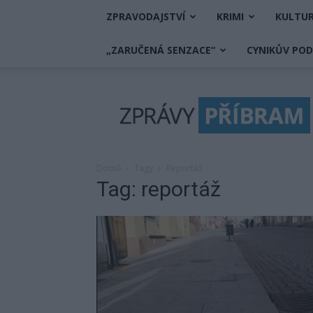
ZPRAVODAJSTVÍ
KRIMI
KULTU
„ZARUČENÁ SENZACE“
CYNIKŮV PO
Zprávy
Příbram
Domů
Tagy
Reportáž
Tag: reportáž