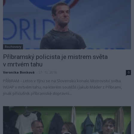
Rozhovory
Příbramský policista je mistrem světa
v mrtvém tahu
Veronika Bonková
-
21. 12. 2018
0
PŘÍBRAM – Letos v říjnu se na Slovensku konalo Mistrovství světa
WUAP v mrtvém tahu, na kterém soutěžil i Jakub Máder z Příbrami,
jinak příslušník příbramské dopravní...