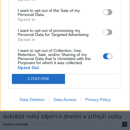
Klára Ctiborová
-
23. 1. 2018
0
I want to opt-out of the Sale of my
Personal Data.
PŘÍBRAM – Včerejší zasedání zastupitelstva trhlo hned několik
Opted In
rekordů. Jednak trvalo pouze necelé dvě hodiny, zadruhé se
zastupitelé stihli pohádat hned asi u pátého...
I want to opt-out of processing my
Personal Data for Targeted Advertising.
Opted In
I want to opt-out of Collection, Use,
Retention, Sale, and/or Sharing of my
Personal Data that Is Unrelated with the
Purposes for which it was collected.
Opted Out
CONFIRM
Data Deletion
Data Access
Privacy Policy
Zpravodajství
Šest stovek vydaných volebních průkazů
dokládá velký zájem o dnešní a zítřejší volby
Vaclav Cermak
-
12. 1. 2018
0