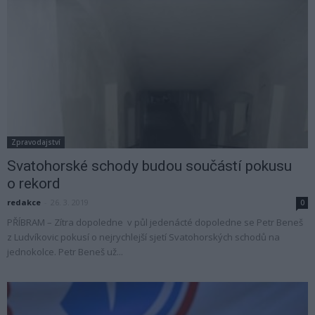
Zpravodajství
Svatohorské schody budou součástí pokusu
o rekord
redakce
-
26. 3. 2019
0
PŘÍBRAM – Zítra dopoledne v půl jedenácté dopoledne se Petr Beneš
z Ludvíkovic pokusí o nejrychlejší sjetí Svatohorských schodů na
jednokolce. Petr Beneš už...