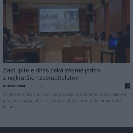
Zpravodajství
Zastupitele dnes čeká zřejmě jedno
z nejkratších zastupitelstev
Radek Ctibor
-
20. 2. 2017
0
PŘÍBRAM – Dnes v 16 hodin se opět sejdou příbramští zastupitelé. Na
programu mají pouhých 15 bodů a tak by dnešní jednání mohlo být
jedno...