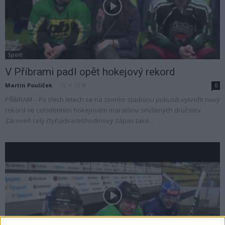
Sport
V Příbrami padl opět hokejový rekord
Martin Poulíček
-
15. 4. 2018
0
PŘÍBRAM – Po třech letech se na zimním stadionu pokusili vytvořit nový
rekord ve celodenním hokejovém maratónu smíšených družstev.
Zároveň celý čtyřiadvacetihodinový zápas také...