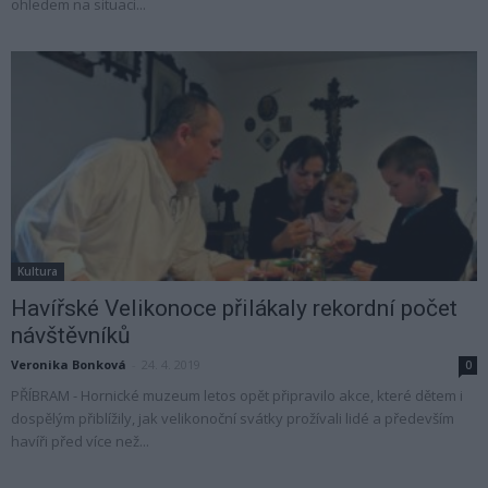
ohledem na situaci...
Kultura
Havířské Velikonoce přilákaly rekordní počet
návštěvníků
Veronika Bonková
-
24. 4. 2019
0
PŘÍBRAM - Hornické muzeum letos opět připravilo akce, které dětem i
dospělým přiblížily, jak velikonoční svátky prožívali lidé a především
havíři před více než...