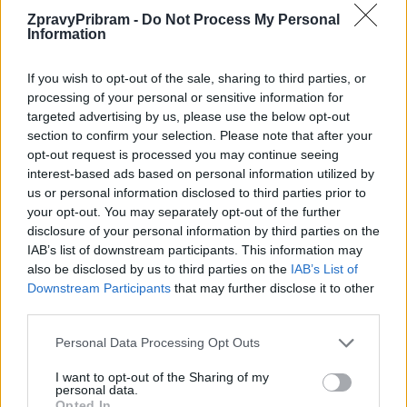
ZpravyPribram -
Do Not Process My Personal
Information
Sport
Dnes v Příbrami začal hokejový maratón
If you wish to opt-out of the sale, sharing to third parties, or
Martin Poulíček
-
6. 4. 2018
0
processing of your personal or sensitive information for
PŘÍBRAM - Podívejte se na první krátké video z hokejového maratónu
targeted advertising by us, please use the below opt-out
z Příbrami, který byl zahájen dnes v 9 hodin ráno. Pokud jste zvědaví
section to confirm your selection. Please note that after your
a...
opt-out request is processed you may continue seeing
interest-based ads based on personal information utilized by
us or personal information disclosed to third parties prior to
your opt-out. You may separately opt-out of the further
disclosure of your personal information by third parties on the
IAB’s list of downstream participants. This information may
also be disclosed by us to third parties on the
IAB’s List of
Downstream Participants
that may further disclose it to other
third parties.
Personal Data Processing Opt Outs
I want to opt-out of the Sharing of my
Zpravodajství
personal data.
Někdo vyhrožuje zastupitelům
Opted In