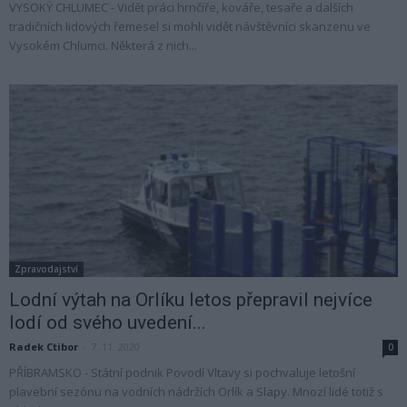
VYSOKÝ CHLUMEC - Vidět práci hrnčíře, kováře, tesaře a dalších
tradičních lidových řemesel si mohli vidět návštěvníci skanzenu ve
Vysokém Chlumci. Některá z nich...
Zpravodajství
Lodní výtah na Orlíku letos přepravil nejvíce
lodí od svého uvedení...
Radek Ctibor
-
7. 11. 2020
0
PŘÍBRAMSKO - Státní podnik Povodí Vltavy si pochvaluje letošní
plavební sezónu na vodních nádržích Orlík a Slapy. Mnozí lidé totiž s