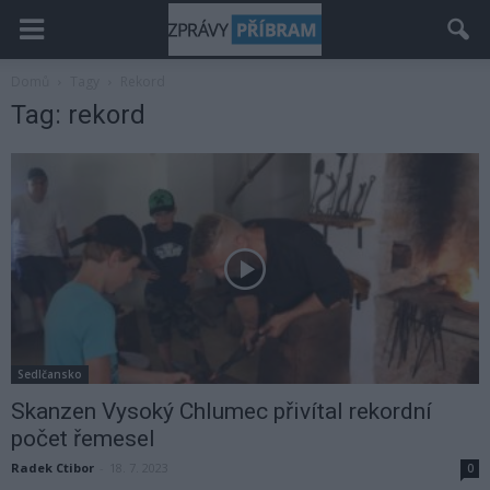
Domů
Tagy
Rekord
Tag: rekord
Sedlčansko
Skanzen Vysoký Chlumec přivítal rekordní
počet řemesel
Radek Ctibor
-
18. 7. 2023
0