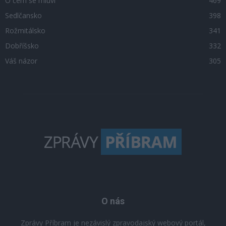
O čem se mluví
469
Sedlčansko
398
Rožmitálsko
341
Dobříšsko
332
Váš názor
305
O nás
Zprávy Příbram je nezávislý zpravodajský webový portál,