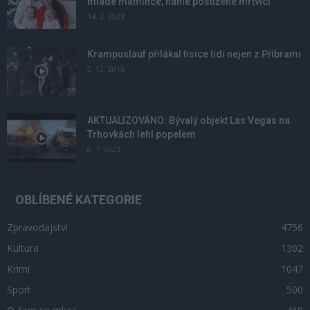
mladé mamince, náhle postižené mrtvicí
14. 2. 2023
Krampuslauf přilákal tisíce lidí nejen z Příbrami
2. 12. 2016
AKTUALIZOVÁNO: Bývalý objekt Las Vegas na
Trhovkách lehl popelem
8. 7. 2023
OBLÍBENÉ KATEGORIE
Zpravodajství
4756
Kultura
1302
Krimi
1047
Sport
500