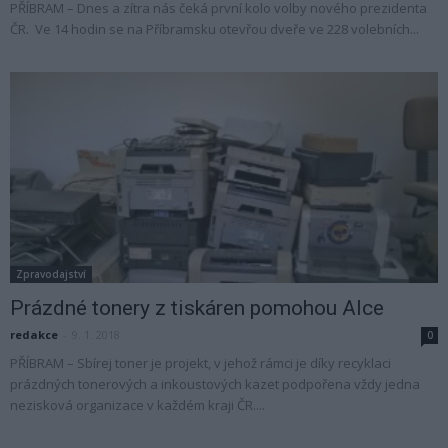
PŘÍBRAM – Dnes a zítra nás čeká první kolo volby nového prezidenta
ČR. Ve 14 hodin se na Příbramsku otevřou dveře ve 228 volebních...
Zpravodajství
Prázdné tonery z tiskáren pomohou Alce
redakce
-
9. 1. 2018
0
PŘÍBRAM – Sbírej toner je projekt, v jehož rámci je díky recyklaci
prázdných tonerových a inkoustových kazet podpořena vždy jedna
nezisková organizace v každém kraji ČR....