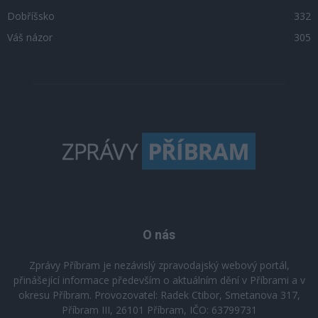
Dobříšsko
332
Váš názor
305
O nás
Zprávy Příbram je nezávislý zpravodajský webový portál,
přinášející informace především o aktuálním dění v Příbrami a v
okresu Příbram. Provozovatel: Radek Ctibor, Smetanova 317,
Příbram III, 26101 Příbram, IČO: 63799731