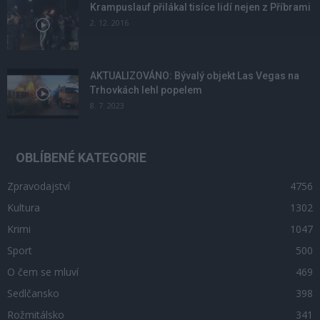
Krampuslauf přilákal tisíce lidí nejen z Příbrami
2. 12. 2016
AKTUALIZOVÁNO: Bývalý objekt Las Vegas na
Trhovkách lehl popelem
8. 7. 2023
OBLÍBENÉ KATEGORIE
Zpravodajství
4756
Kultura
1302
Krimi
1047
Sport
500
O čem se mluví
469
Sedlčansko
398
Rožmitálsko
341