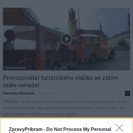
Zpravodajství
Provozovatel turistického vláčku se zatím
stále nenašel
Veronika Bonková
-
9. 9. 2019
0
PŘÍBRAM - V letošním roce dosavadní provozovatel turistického vláčku,
společnost Arriva, neprojevila jeho o provozování zájem. Ovšem ani
město samo není schopno provoz zajistit,...
ZpravyPribram -
Do Not Process My Personal