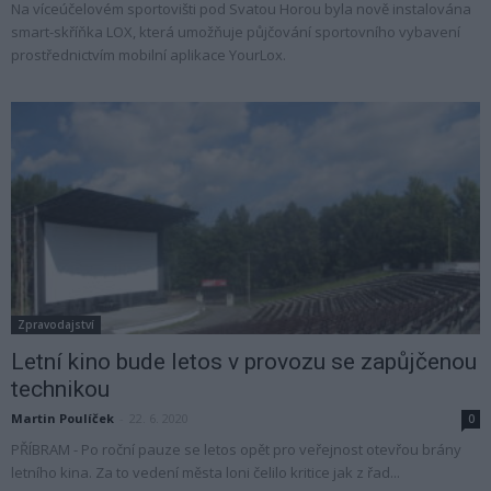
Na víceúčelovém sportovišti pod Svatou Horou byla nově instalována
smart-skříňka LOX, která umožňuje půjčování sportovního vybavení
prostřednictvím mobilní aplikace YourLox.
Zpravodajství
Letní kino bude letos v provozu se zapůjčenou
technikou
Martin Poulíček
-
22. 6. 2020
0
PŘÍBRAM - Po roční pauze se letos opět pro veřejnost otevřou brány
letního kina. Za to vedení města loni čelilo kritice jak z řad...