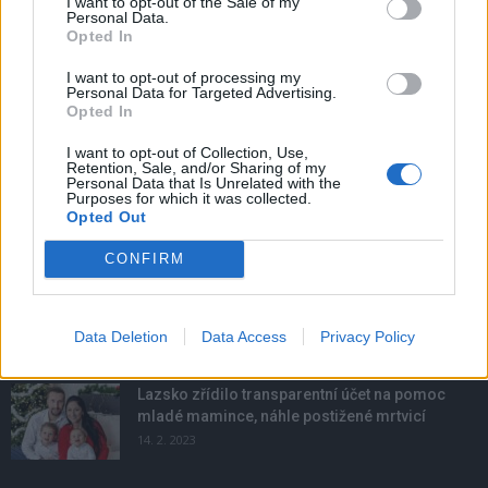
I want to opt-out of the Sale of my
Obděnice vzpomínaly na filmovou legendu
Personal Data.
Opted In
6. 8. 2026
I want to opt-out of processing my
Personal Data for Targeted Advertising.
Opted In
Většina koupališť na Příbramsku nabízí výborné
podmínky. Horší voda je jen...
I want to opt-out of Collection, Use,
4. 8. 2026
Retention, Sale, and/or Sharing of my
Personal Data that Is Unrelated with the
Purposes for which it was collected.
Opted Out
Příbram modernizuje parkovací automaty.
Přibudou i tři nové poblíž Svaté Hory
CONFIRM
3. 8. 2026
Data Deletion
Data Access
Privacy Policy
NEJČTENĚJŠÍ ČLÁNKY
Lazsko zřídilo transparentní účet na pomoc
mladé mamince, náhle postižené mrtvicí
14. 2. 2023