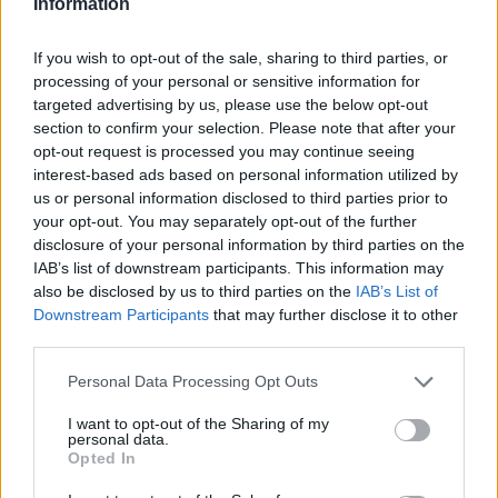
Information
If you wish to opt-out of the sale, sharing to third parties, or
processing of your personal or sensitive information for
targeted advertising by us, please use the below opt-out
section to confirm your selection. Please note that after your
opt-out request is processed you may continue seeing
interest-based ads based on personal information utilized by
us or personal information disclosed to third parties prior to
Zpravodajství
your opt-out. You may separately opt-out of the further
Na veřejné bruslení nyní můžete i bez bruslí
disclosure of your personal information by third parties on the
IAB’s list of downstream participants. This information may
Martin Poulíček
-
20. 10. 2018
0
also be disclosed by us to third parties on the
IAB’s List of
PŘÍBRAM - Veřejného bruslení se nyní mohou zúčastnit i ti, kteří nemají
Downstream Participants
that may further disclose it to other
brusle. Malé hale si je totiž byla 13. října otevřena půjčovna bruslí....
third parties.
Personal Data Processing Opt Outs
I want to opt-out of the Sharing of my
personal data.
Opted In
NOVINKY