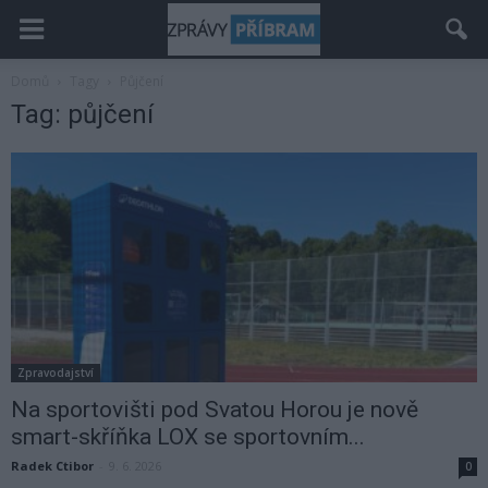
Domů
Tagy
Půjčení
Tag: půjčení
Zpravodajství
Na sportovišti pod Svatou Horou je nově
smart-skříňka LOX se sportovním...
Radek Ctibor
-
9. 6. 2026
0