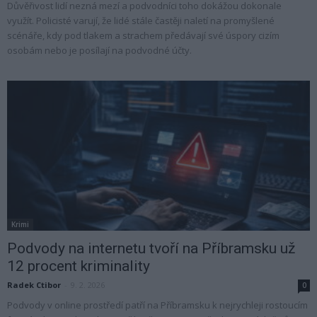
Důvěřivost lidí nezná mezí a podvodníci toho dokážou dokonale
využít. Policisté varují, že lidé stále častěji naletí na promyšlené
scénáře, kdy pod tlakem a strachem předávají své úspory cizím
osobám nebo je posílají na podvodné účty.
Krimi
Podvody na internetu tvoří na Příbramsku už
12 procent kriminality
Radek Ctibor
-
9. 2. 2026
0
Podvody v online prostředí patří na Příbramsku k nejrychleji rostoucím