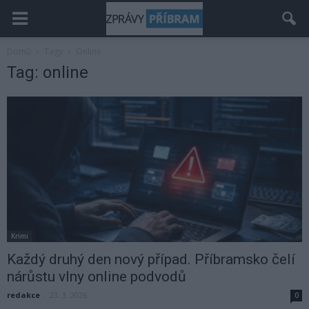
Domů
Tagy
Online
Tag: online
Krimi
Každý druhý den nový případ. Příbramsko čelí
nárůstu vlny online podvodů
redakce
-
23. 3. 2026
0