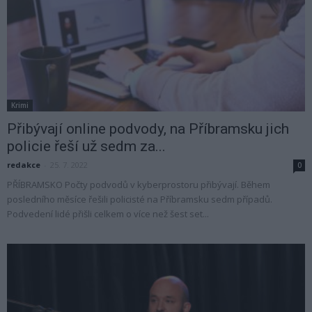
Krimi
Přibývají online podvody, na Příbramsku jich
policie řeší už sedm za...
redakce
-
25. 7. 2022
0
PŘÍBRAMSKO Počty podvodů v kyberprostoru přibývají. Během
posledního měsíce řešili policisté na Příbramsku sedm případů.
Podvedení lidé přišli celkem o více než šest set...