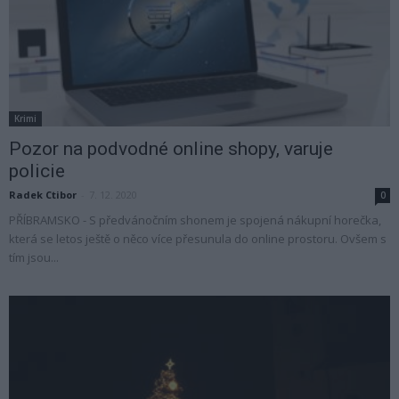
Krimi
Pozor na podvodné online shopy, varuje
policie
Radek Ctibor
-
7. 12. 2020
0
PŘÍBRAMSKO - S předvánočním shonem je spojená nákupní horečka,
která se letos ještě o něco více přesunula do online prostoru. Ovšem s
tím jsou...