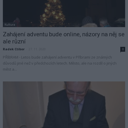
Kultura
Zahájení adventu bude online, názory na něj se
ale různí
Radek Ctibor
-
27. 11. 2020
0
PŘÍBRAM - Letos bude zahájení adventu v Příbrami ze známých
důvodů jiné než v předchozích letech. Město, ale na rozdíl o jiných
měst a...