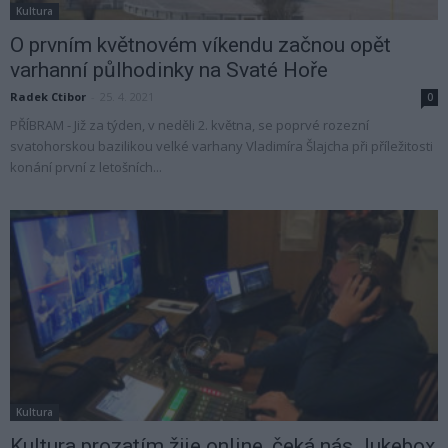
Kultura
O prvním květnovém víkendu začnou opět
varhanní půlhodinky na Svaté Hoře
Radek Ctibor
-
25. 4. 2021
0
PŘÍBRAM - Již za týden, v neděli 2. května, se poprvé rozezní
svatohorskou bazilikou velké varhany Vladimíra Šlajcha při příležitosti
konání první z letošních...
Kultura
Kultura prozatím žije online, čeká nás Jukebox