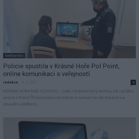
Sedlčansko
Policie spustila v Krásné Hoře Pol Point,
online komunikaci s veřejností
redakce
-
4. 2. 2021
0
KRÁSNÁ HORA NAD VLTAVOU – Lidé z Krásné Hory mohou od začátku
února s Policií ČR komunikovat online a nemusí se tak trmácet na
obvodní oddělení...