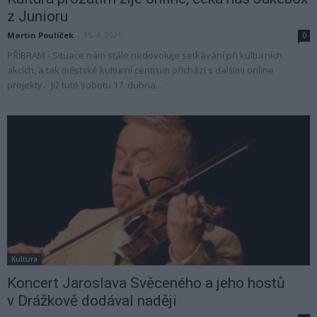
z Junioru
Martin Poulíček
-
15. 4. 2021
0
PŘÍBRAM - Situace nám stále nedovoluje setkávání při kulturních
akcích, a tak městské kulturní centrum přichází s dalšími online
projekty. Již tuto sobotu 17. dubna...
Kultura
Koncert Jaroslava Svěceného a jeho hostů
v Drážkově dodával naději