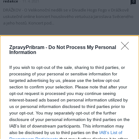
redakce
-
11. 4. 2021
0
DRÁŽKOV - O Velikonoční neděli se v Divadle Hogo Fogo v Drážkově
uskutečnil online koncert houslového virtuóuza Jaroslava Svěceného
a jeho hostů. Koncert pod...
ZpravyPribram -
Do Not Process My Personal
Information
If you wish to opt-out of the sale, sharing to third parties, or
processing of your personal or sensitive information for
targeted advertising by us, please use the below opt-out
section to confirm your selection. Please note that after your
opt-out request is processed you may continue seeing
Rožmitálsko
interest-based ads based on personal information utilized by
us or personal information disclosed to third parties prior to
Rožmitalský Velikonoční strom vzniká za
your opt-out. You may separately opt-out of the further
online pomoci
disclosure of your personal information by third parties on the
redakce
-
3. 4. 2021
IAB’s list of downstream participants. This information may
0
also be disclosed by us to third parties on the
IAB’s List of
ROŽMITÁL POD TŘEMŠÍNEM - Podobně jako Hornické muzeum Příbram