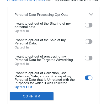
Downstream Participants
that may further disclose it to other
tak i Podbdské muzeum v Rožmitále připravilo akce na letošní
third parties.
Velikonoce online. Zájemci tak rozhodně...
Personal Data Processing Opt Outs
I want to opt-out of the Sharing of my
personal data.
Opted In
I want to opt-out of the Sale of my
Personal Data.
Opted In
I want to opt-out of processing my
Personal Data for Targeted Advertising.
Opted In
Kultura
O havířské Velikonoce veřejnost nepřijde, jen
I want to opt-out of Collection, Use,
Retention, Sale, and/or Sharing of my
budou opět online
Personal Data that Is Unrelated with the
Purposes for which it was collected.
Radek Ctibor
-
31. 3. 2021
0
Opted Out
PŘÍBRAM - V letošním roce se vzhledem k epidemiologické situaci
CONFIRM
nemůže uskutečnit tradiční akce s názvem Velikonoce v hornickém
domku s předváděním zvyků a...