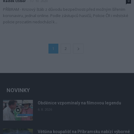
Radek Ctibor
-
17. 10. 2020
0
PŘÍBRAM - Krizový štáb z důvodu bezpečnosti před možným šířením
koronaviru, jednal online. Podle zástupců hasičů, Policie ČR i městské
policie prozatím nedochází k...
1
2
NOVINKY
Obděnice vzpomínaly na filmovou legendu
6. 8. 2026
Většina koupališť na Příbramsku nabízí výborné