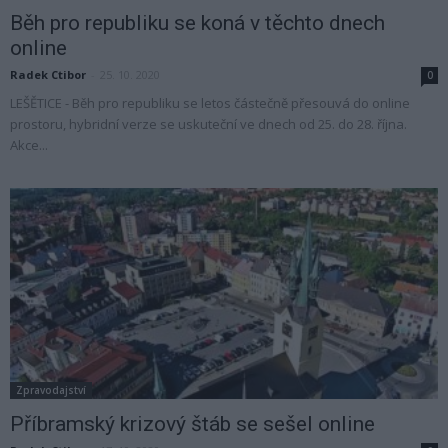
Běh pro republiku se koná v těchto dnech
online
Radek Ctibor
-
25. 10. 2020
0
LEŠĚTICE - Běh pro republiku se letos částečně přesouvá do online
prostoru, hybridní verze se uskuteční ve dnech od 25. do 28. října.
Akce...
Zpravodajství
Příbramský krizový štáb se sešel online