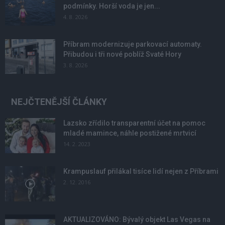
podmínky. Horší voda je jen...
4. 8. 2026
Příbram modernizuje parkovací automaty.
Přibudou i tři nové poblíž Svaté Hory
3. 8. 2026
NEJČTENĚJŠÍ ČLÁNKY
Lazsko zřídilo transparentní účet na pomoc
mladé mamince, náhle postižené mrtvicí
14. 2. 2023
Krampuslauf přilákal tisíce lidí nejen z Příbrami
2. 12. 2016
AKTUALIZOVÁNO: Bývalý objekt Las Vegas na