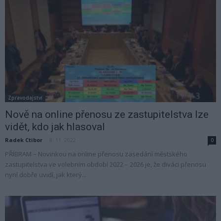
Zpravodajství
Nově na online přenosu ze zastupitelstva lze
vidět, kdo jak hlasoval
Radek Ctibor
-
8. 11. 2022
0
PŘÍBRAM – Novinkou na online přenosu zasedání městského
zastupitelstva ve volebním období 2022 – 2026 je, že diváci přenosu
nyní dobře uvidí, jak který...