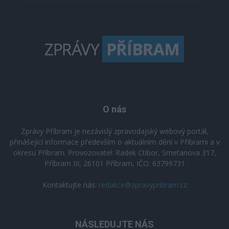
O nás
Zprávy Příbram je nezávislý zpravodajský webový portál,
přinášející informace především o aktuálním dění v Příbrami a v
okresu Příbram. Provozovatel: Radek Ctibor, Smetanova 317,
Příbram III, 26101 Příbram, IČO: 63799731
Kontaktujte nás:
redakce@zpravypribram.cz
NÁSLEDUJTE NÁS