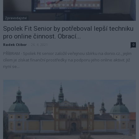
Zpravodajství
Spolek Fit Senior by potřeboval lepší techniku
pro online činnost. Obrací...
Radek Ctibor
-
26. 4. 2021
0
PŘÍBRAM - Spolek Fit senior založil veřejnou sbírku na donio.cz., jejím
cílem je získat finanční prostředky na podporu jeho online aktivit. Již
nyní se...