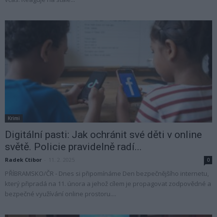
Krimi
Digitální pasti: Jak ochránit své děti v online
světě. Policie pravidelně radí...
Radek Ctibor
-
11. 2. 2025
0
PŘÍBRAMSKO/ČR - Dnes si připomínáme Den bezpečnějšího internetu,
který připradá na 11. února a jehož cílem je propagovat zodpovědné a
bezpečné využívání online prostoru....