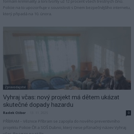
formám kriminality a loni tvořily už 12 procent všech trestných činů.
Policie na to upozorňuje v souvislosti s Dnem bezpečnějšího internetu,
který připadá na 10. února.
Zpravodajství
Vyhraj včas: nový projekt má dětem ukázat
skutečné dopady hazardu
Radek Ctibor
-
13. 11. 2025
0
PŘÍBRAM – Věznice Příbram se zapojila do nového preventivního
projektu Policie ČR a SOŠ Dubno, který nese příznačný název Vyhraj
včas. Reaguje na stále...