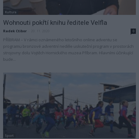
Kultura
Wohnouti pokřtí knihu ředitele Velfla
Radek Ctibor
-
20. 11. 2020
0
PŘÍBRAM – V rámci oznámeného letošního online adventu se
programu bronzové adventní neděle uskuteční program v prostorách
strojovny dolu Vojtěch Hornického muzea Příbram. Hlavními účinkující
bude...
Sport