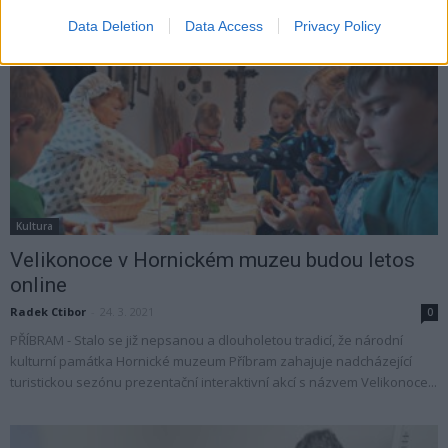
Data Deletion
Data Access
Privacy Policy
Kultura
Velikonoce v Hornickém muzeu budou letos
online
Radek Ctibor
-
24. 3. 2021
0
PŘÍBRAM - Stalo se již nepsanou a dlouholetou tradicí, že národní
kulturní památka Hornické muzeum Příbram zahajuje nadcházející
turistickou sezónu prezentační interaktivní akcí s názvem Velikonoce...