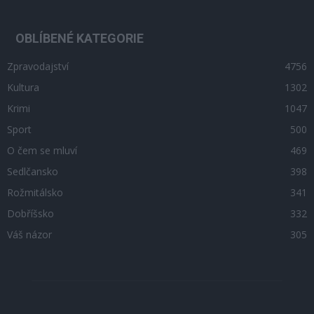
OBLÍBENÉ KATEGORIE
Zpravodajství
4756
Kultura
1302
Krimi
1047
Sport
500
O čem se mluví
469
Sedlčansko
398
Rožmitálsko
341
Dobříšsko
332
Váš názor
305