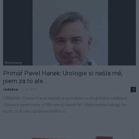
Rozhovory
Primář Pavel Hanek: Urologie si našla mě,
jsem za to ale...
redakce
-
2. 6. 2019
0
PŘÍBRAM - Doktor Pavel Hanek je primářem urologického oddělení
Oblastní nemocnice v Příbrami již devět let. Většina jeho kolegů ho
bude znát jako společenského a...