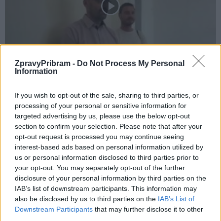
Zpravodajství
ZpravyPribram -
Do Not Process My Personal
Hlavní budova knihovny je ode dneška
Information
v provozu a navíc slaví výročí
If you wish to opt-out of the sale, sharing to third parties, or
Veronika Bonková
-
1. 10. 2018
0
processing of your personal or sensitive information for
PŘÍBRAM – Dnes se po půl roce opět otevírají čtenářům a
targeted advertising by us, please use the below opt-out
návštěvníkům dveře hlavní budovy Knihovny Jana Drdy na náměstí
section to confirm your selection. Please note that after your
TGM. Kromě zprovoznění výtahu,...
opt-out request is processed you may continue seeing
interest-based ads based on personal information utilized by
us or personal information disclosed to third parties prior to
your opt-out. You may separately opt-out of the further
disclosure of your personal information by third parties on the
IAB’s list of downstream participants. This information may
also be disclosed by us to third parties on the
IAB’s List of
Downstream Participants
that may further disclose it to other
third parties.