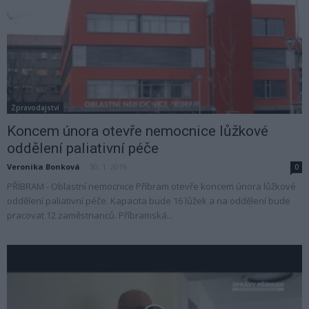
Zpravodajství
Koncem února otevře nemocnice lůžkové
oddělení paliativní péče
Veronika Bonková
-
30. 1. 2019
0
PŘÍBRAM - Oblastní nemocnice Příbram otevře koncem února lůžkové
oddělení paliativní péče. Kapacita bude 16 lůžek a na oddělení bude
pracovat 12 zaměstnanců. Příbramská...