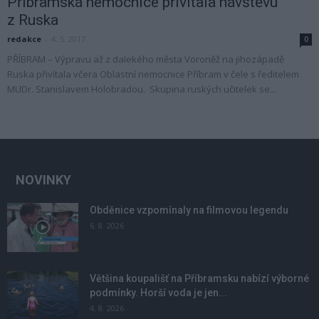
Příbramská nemocnice přivítala návštěvu
z Ruska
redakce
-
4. 5. 2017
0
PŘÍBRAM – Výpravu až z dalekého města Voroněž na jihozápadě
Ruska přivítala včera Oblastní nemocnice Příbram v čele s ředitelem
MUDr. Stanislavem Holobradou. Skupina ruských učitelek se...
NOVINKY
Obděnice vzpomínaly na filmovou legendu
6. 8. 2026
Většina koupališť na Příbramsku nabízí výborné
podmínky. Horší voda je jen...
4. 8. 2026