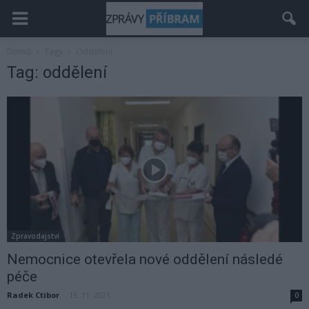
Domů
Tagy
Oddělení
Tag: oddělení
Zpravodajství
Nemocnice otevřela nové oddělení následé
péče
Radek Ctibor
-
15. 11. 2021
0