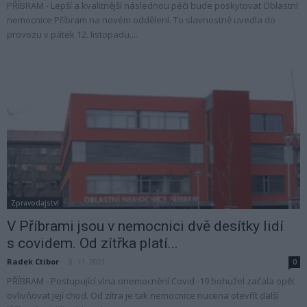
PŘÍBRAM - Lepší a kvalitnější následnou péči bude poskytovat Oblastní
nemocnice Příbram na novém oddělení. To slavnostně uvedla do
provozu v pátek 12. listopadu....
Zpravodajství
V Příbrami jsou v nemocnici dvě desítky lidí
s covidem. Od zítřka platí...
Radek Ctibor
-
8. 11. 2021
0
PŘÍBRAM - Postupující vlna onemocnění Covid -19 bohužel začala opět
ovlivňovat její chod. Od zítra je tak nemocnice nucena otevřít další