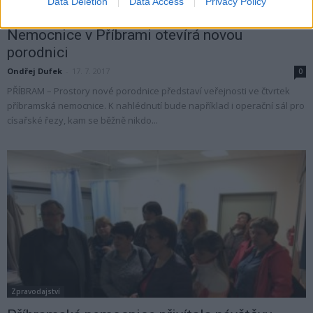
Data Deletion
Data Access
Privacy Policy
Zpravodajství
Nemocnice v Příbrami otevírá novou
porodnici
Ondřej Dufek
-
17. 7. 2017
0
PŘÍBRAM – Prostory nové porodnice představí veřejnosti ve čtvrtek
příbramská nemocnice. K nahlédnutí bude například i operační sál pro
císařské řezy, kam se běžně nikdo...
Zpravodajství