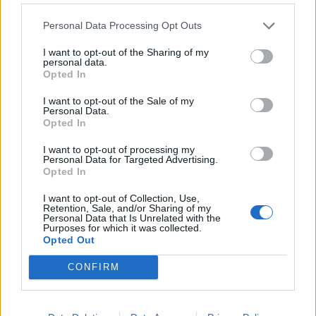
Personal Data Processing Opt Outs
Zpravodajství
I want to opt-out of the Sharing of my
personal data.
Nové televize zpříjemní pobyt pacientům
Opted In
v příbramské nemocnici
I want to opt-out of the Sale of my
redakce
-
22. 4. 2018
0
Personal Data.
Opted In
PŘÍBRAM – Zástupci příbramské firmy Czech Computer, která se
zabývá především prodejem výpočetní techniky a elektroniky, předali
I want to opt-out of processing my
v pátek 20. dubna řediteli příbramské nemocnice...
Personal Data for Targeted Advertising.
Opted In
I want to opt-out of Collection, Use,
Retention, Sale, and/or Sharing of my
Personal Data that Is Unrelated with the
Purposes for which it was collected.
Opted Out
CONFIRM