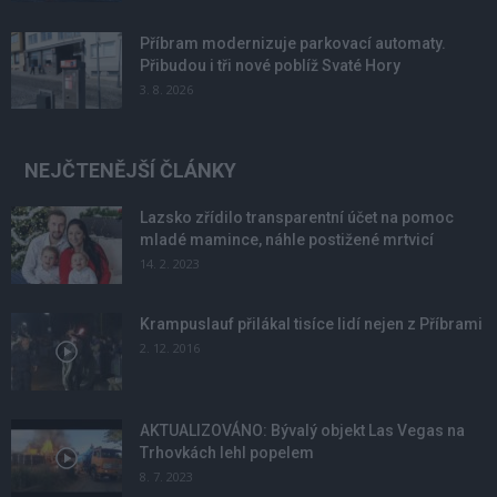
Příbram modernizuje parkovací automaty.
Přibudou i tři nové poblíž Svaté Hory
3. 8. 2026
NEJČTENĚJŠÍ ČLÁNKY
Lazsko zřídilo transparentní účet na pomoc
mladé mamince, náhle postižené mrtvicí
14. 2. 2023
Krampuslauf přilákal tisíce lidí nejen z Příbrami
2. 12. 2016
AKTUALIZOVÁNO: Bývalý objekt Las Vegas na
Trhovkách lehl popelem
8. 7. 2023