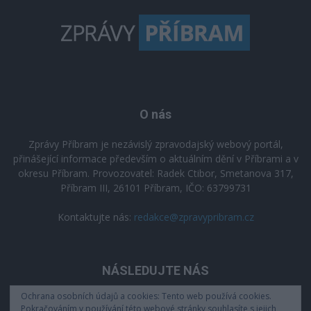
O nás
Zprávy Příbram je nezávislý zpravodajský webový portál,
přinášející informace především o aktuálním dění v Příbrami a v
okresu Příbram. Provozovatel: Radek Ctibor, Smetanova 317,
Příbram III, 26101 Příbram, IČO: 63799731
Kontaktujte nás:
redakce@zpravypribram.cz
NÁSLEDUJTE NÁS
Ochrana osobních údajů a cookies: Tento web používá cookies.
Pokračováním v používání této webové stránky souhlasíte s jejich