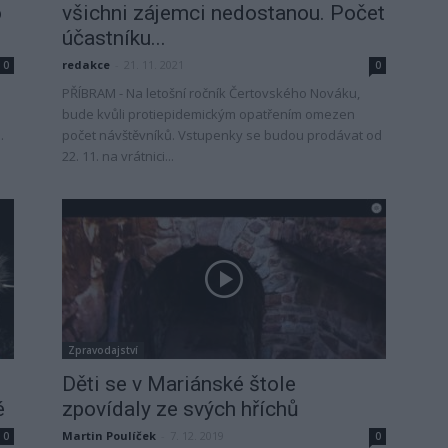
o
všichni zájemci nedostanou. Počet
účastníku...
redakce
-
21. 11. 2021
0
0
PŘÍBRAM - Na letošní ročník Čertovského Nováku,
bude kvůli protiepidemickým opatřením omezen
.
počet návštěvníků. Vstupenky se budou prodávat od
22. 11. na vrátnici...
Zpravodajství
Děti se v Mariánské štole
é
zpovídaly ze svých hříchů
Martin Poulíček
-
7. 12. 2019
0
0