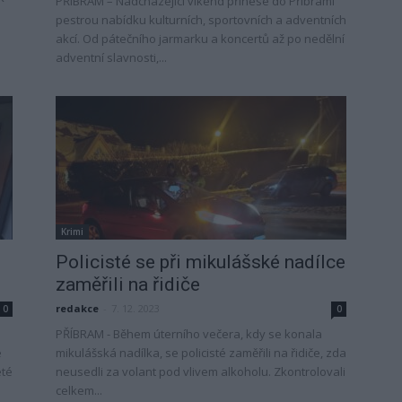
PŘÍBRAM – Nadcházející víkend přinese do Příbrami
pestrou nabídku kulturních, sportovních a adventních
akcí. Od pátečního jarmarku a koncertů až po nedělní
adventní slavnosti,...
Krimi
Policisté se při mikulášské nadílce
zaměřili na řidiče
redakce
-
7. 12. 2023
0
0
PŘÍBRAM - Během úterního večera, kdy se konala
é
mikulášská nadílka, se policisté zaměřili na řidiče, zda
eté
neusedli za volant pod vlivem alkoholu. Zkontrolovali
celkem...