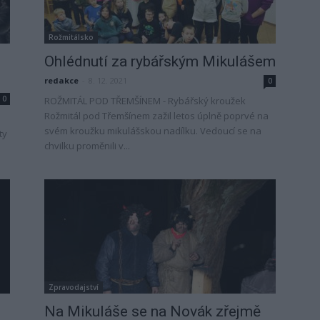
Rožmitálsko
Ohlédnutí za rybářským Mikulášem
redakce
-
8. 12. 2021
0
0
ROŽMITÁL POD TŘEMŠÍNEM - Rybářský kroužek
Rožmitál pod Třemšínem zažil letos úplně poprvé na
svém kroužku mikulášskou nadílku. Vedoucí se na
ty
chvilku proměnili v...
Zpravodajství
Na Mikuláše se na Novák zřejmě