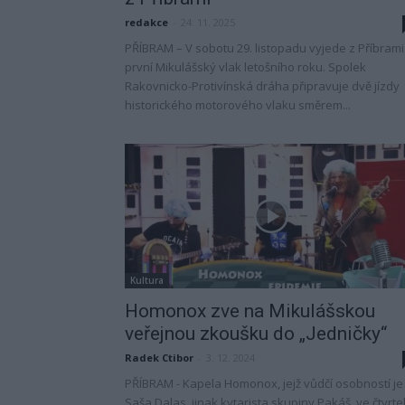
redakce
-
24. 11. 2025
PŘÍBRAM – V sobotu 29. listopadu vyjede z Příbrami
první Mikulášský vlak letošního roku. Spolek
Rakovnicko-Protivínská dráha připravuje dvě jízdy
historického motorového vlaku směrem...
Kultura
Homonox zve na Mikulášskou
veřejnou zkoušku do „Jedničky“
Radek Ctibor
-
3. 12. 2024
PŘÍBRAM - Kapela Homonox, jejž vůdčí osobností je
Saša Dalas, jinak kytarista skupiny Pakáš, ve čtvrte