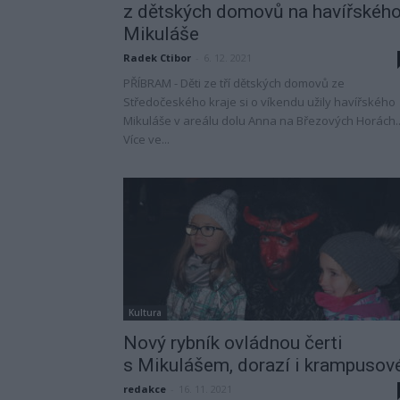
z dětských domovů na havířskéh
Mikuláše
Radek Ctibor
-
6. 12. 2021
PŘÍBRAM - Děti ze tří dětských domovů ze
Středočeského kraje si o víkendu užily havířského
Mikuláše v areálu dolu Anna na Březových Horách..
Více ve...
Kultura
Nový rybník ovládnou čerti
s Mikulášem, dorazí i krampusov
redakce
-
16. 11. 2021