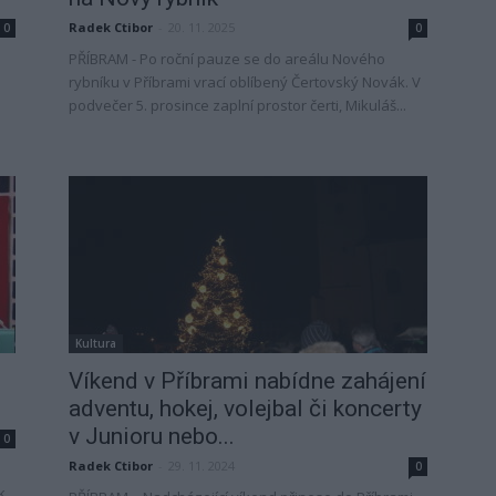
Radek Ctibor
-
20. 11. 2025
0
0
PŘÍBRAM - Po roční pauze se do areálu Nového
rybníku v Příbrami vrací oblíbený Čertovský Novák. V
podvečer 5. prosince zaplní prostor čerti, Mikuláš...
Kultura
Víkend v Příbrami nabídne zahájení
adventu, hokej, volejbal či koncerty
v Junioru nebo...
0
Radek Ctibor
-
29. 11. 2024
0
k