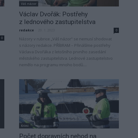
Váš názor
Václav Dvořák: Postřehy
z lednového zastupitelstva
redakce
-
20. 1. 2023
0
0
Názory v rubrice „Váš názor“ se nemusí shodovat
s názory redakce. PŘÍBRAM – Přinášíme postřehy
Václava Dvořáka z letošního prvního zasedání
městského zastupitelstva. Lednové zastupitelstvo
nemělo na programu mnoho bodů....
Krimi
Počet dopravních nehod na