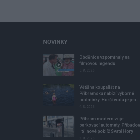
NOVINKY
Obděnice vzpomínaly na
filmovou legendu
6. 8. 2026
Většina koupališť na
Příbramsku nabízí výborné
podmínky. Horší voda je jen...
4. 8. 2026
Příbram modernizuje
parkovací automaty. Přibudo
i tři nové poblíž Svaté Hory
3. 8. 2026