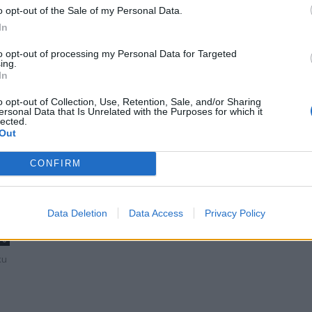
o
PŘÍBRAMSKO – Letos v lednu řešili dopravní policisté
o opt-out of the Sale of my Personal Data.
na Příbramsku celkem 110 dopravních nehod. To je o
In
osm méně než v loňském roce. Nikdo na
příbramských...
to opt-out of processing my Personal Data for Targeted
ing.
In
o opt-out of Collection, Use, Retention, Sale, and/or Sharing
ersonal Data that Is Unrelated with the Purposes for which it
lected.
Out
CONFIRM
h
Data Deletion
Data Access
Privacy Policy
0
ku