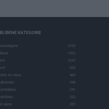
BLÍBENÉ KATEGORIE
ravodajství
4756
ltura
1302
imi
1047
ort
500
 čem se mluví
469
edlčansko
398
ožmitálsko
341
obříšsko
332
áš názor
305