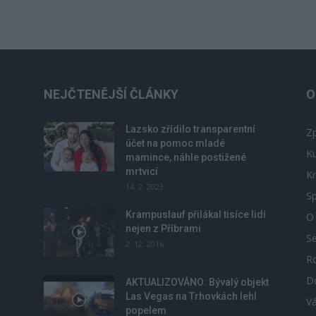
NEJČTENĚJŠÍ ČLÁNKY
O
Lazsko zřídilo transparentní
Zp
účet na pomoc mladé
Ku
mamince, náhle postižené
mrtvicí
Kr
14. 2. 2023
Sp
Krampuslauf přilákal tisíce lidí
O
nejen z Příbrami
S
2. 12. 2016
R
D
u
AKTUALIZOVÁNO: Bývalý objekt
Las Vegas na Trhovkách lehl
V
popelem