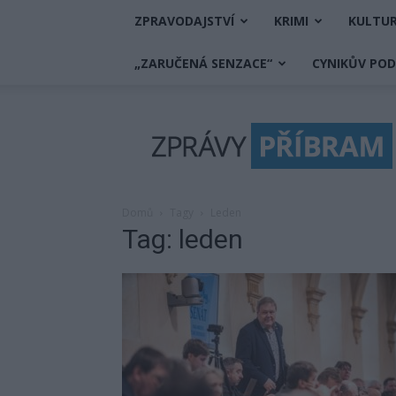
ZPRAVODAJSTVÍ
KRIMI
KULTU
„ZARUČENÁ SENZACE“
CYNIKŮV PO
Zprávy
Příbram
Domů
Tagy
Leden
Tag: leden