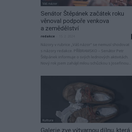
Váš názor
Senátor Štěpánek začátek roku
věnoval podpoře venkova
a zemědělství
redakce
-
15. 2. 2024
Názory v rubrice „Váš názor“ se nemusí shodovat
s názory redakce. PŘÍBRAMSKO – Senátor Petr
Štěpánek informuje o svých lednových aktivitách.
Nový rok jsem zahájil milou schůzkou s Josefinou...
Kultura
Galerie zve výtvarnou dílnu, která