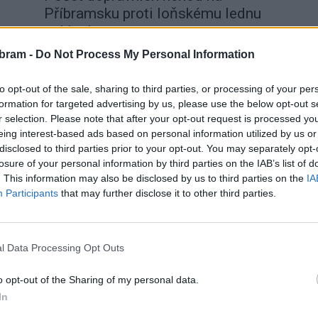
Příbramsku proti loňskému lednu
poklesl
0
Radek Ctibor
-
2. 2. 2021
0
oku
bram -
Do Not Process My Personal Information
PŘÍBRAMSKO - V lednu evidovali příbramští dopravní
policisté na území okresu o 30 nehod méně než za
to opt-out of the sale, sharing to third parties, or processing of your per
stejné období loňského roku, řešili celkem 88...
formation for targeted advertising by us, please use the below opt-out s
r selection. Please note that after your opt-out request is processed y
eing interest-based ads based on personal information utilized by us or
disclosed to third parties prior to your opt-out. You may separately opt-
losure of your personal information by third parties on the IAB’s list of
. This information may also be disclosed by us to third parties on the
IA
Participants
that may further disclose it to other third parties.
Krimi
l Data Processing Opt Outs
Počet nehod proti loňskému lednu
poklesl
o opt-out of the Sharing of my personal data.
In
redakce
-
1. 2. 2018
0
0