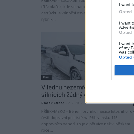
PŘÍBRAM - Začátkem roku veřejnost pobouřilo vide
I want t
tří školaček, kde se natočily, jak demolují altán na
Opted 
ostrůvku a vánoční osvětlení na koupališti Nový
rybník....
I want 
Advertis
Opted 
I want t
of my P
was col
Opted 
Krimi
V lednu nezemřel na příbramskýc
silnicích žádný člověk
Radek Ctibor
-
2. 2. 2017
PŘÍBRAMSKO – Během prvního měsíce letošního ro
řešili dopravní policisté na Příbramsku 115
dopravních nehod. To je o pět více než v loňském
roce....