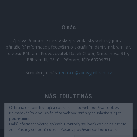
O nás
Zprávy Příbram je nezávislý zpravodajský webový portál,
přinášející informace především o aktuálním dění v Příbrami a v
okresu Příbram. Provozovatel: Radek Ctibor, Smetanova 317,
Příbram III, 26101 Příbram, IČO: 63799731
Kontaktujte nás:
redakce@zpravypribram.cz
NÁSLEDUJTE NÁS
Ochrana osobních údajů a cookies: Tento web používá cookies.
Pokračováním v používání této webové stránky souhlasíte s jejich
používáním.
Další informace včetně způsobu kontroly souborů cookie naleznete
zde: Zásady souborů cookie.
Zásady používání souborů cookie
Zásady zpracování osobních údajů