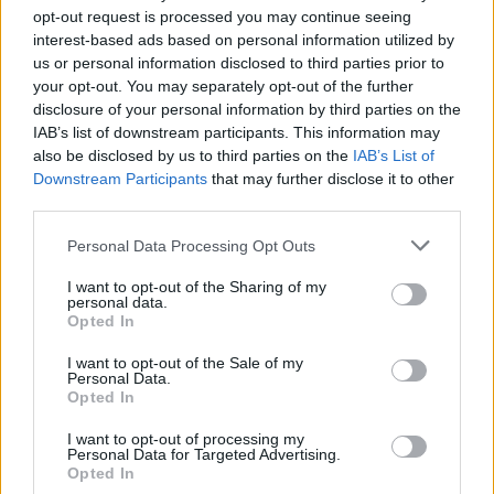
3. 8. 2026
opt-out request is processed you may continue seeing
interest-based ads based on personal information utilized by
us or personal information disclosed to third parties prior to
NEJČTENĚJŠÍ ČLÁNKY
your opt-out. You may separately opt-out of the further
disclosure of your personal information by third parties on the
IAB’s list of downstream participants. This information may
Lazsko zřídilo transparentní účet na pomoc
also be disclosed by us to third parties on the
IAB’s List of
mladé mamince, náhle postižené mrtvicí
Downstream Participants
that may further disclose it to other
14. 2. 2023
third parties.
Krampuslauf přilákal tisíce lidí nejen z Příbrami
Personal Data Processing Opt Outs
2. 12. 2016
I want to opt-out of the Sharing of my
personal data.
Opted In
AKTUALIZOVÁNO: Bývalý objekt Las Vegas na
I want to opt-out of the Sale of my
Trhovkách lehl popelem
Personal Data.
8. 7. 2023
Opted In
I want to opt-out of processing my
Personal Data for Targeted Advertising.
OBLÍBENÉ KATEGORIE
Opted In