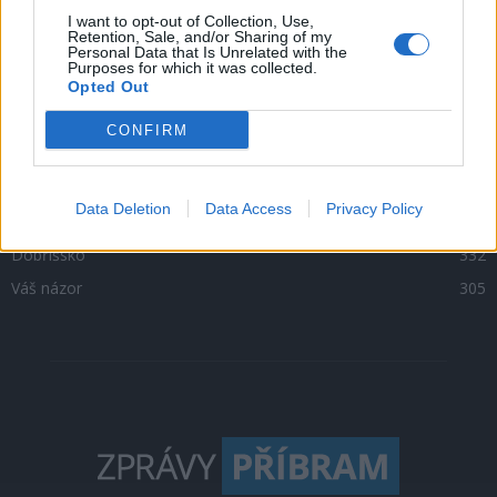
Zpravodajství
4756
I want to opt-out of Collection, Use,
Retention, Sale, and/or Sharing of my
Personal Data that Is Unrelated with the
Kultura
1302
Purposes for which it was collected.
Opted Out
Krimi
1047
Sport
500
CONFIRM
O čem se mluví
469
Sedlčansko
398
Data Deletion
Data Access
Privacy Policy
Rožmitálsko
341
Dobříšsko
332
Váš názor
305