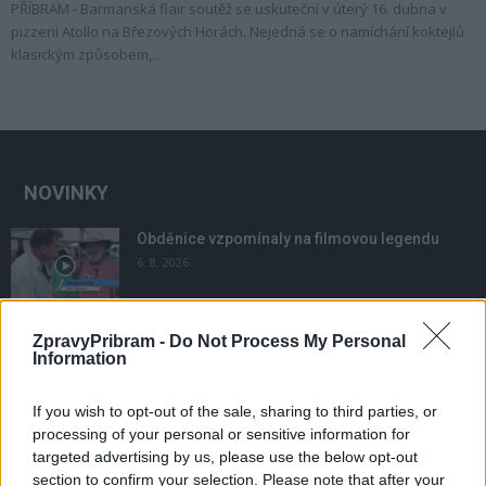
PŘÍBRAM - Barmanská flair soutěž se uskuteční v úterý 16. dubna v
pizzerii Atollo na Březových Horách. Nejedná se o namíchání koktejlů
klasickým způsobem,...
NOVINKY
Obděnice vzpomínaly na filmovou legendu
6. 8. 2026
ZpravyPribram -
Do Not Process My Personal
Většina koupališť na Příbramsku nabízí výborné
Information
podmínky. Horší voda je jen...
4. 8. 2026
If you wish to opt-out of the sale, sharing to third parties, or
processing of your personal or sensitive information for
Příbram modernizuje parkovací automaty.
targeted advertising by us, please use the below opt-out
Přibudou i tři nové poblíž Svaté Hory
section to confirm your selection. Please note that after your