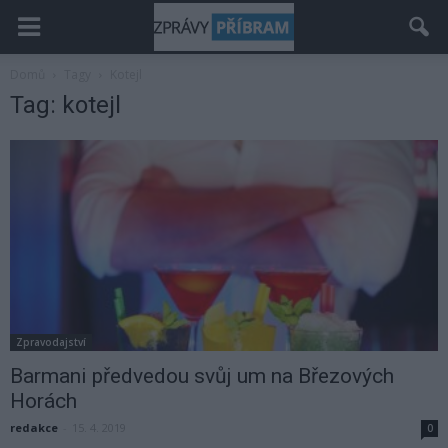
Domů
Tagy
Kotejl
Tag: kotejl
Zpravodajství
Barmani předvedou svůj um na Březových
Horách
redakce
-
15. 4. 2019
0