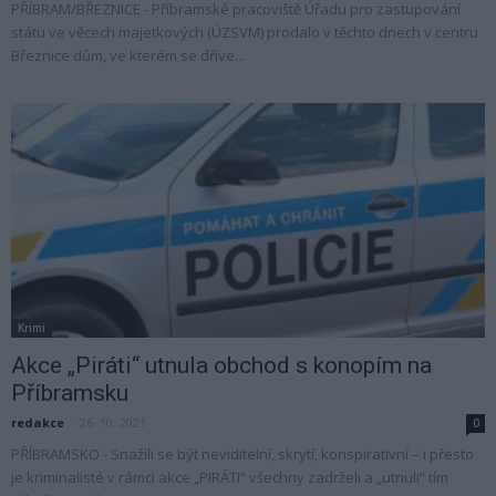
PŘÍBRAM/BŘEZNICE - Příbramské pracoviště Úřadu pro zastupování
státu ve věcech majetkových (ÚZSVM) prodalo v těchto dnech v centru
Březnice dům, ve kterém se dříve...
Krimi
Akce „Piráti“ utnula obchod s konopím na
Příbramsku
redakce
-
26. 10. 2021
0
PŘÍBRAMSKO - Snažili se být neviditelní, skrytí, konspirativní – i přesto
je kriminalisté v rámci akce „PIRÁTI“ všechny zadrželi a „utnuli“ tím