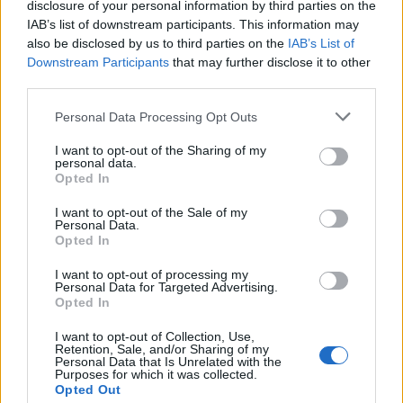
disclosure of your personal information by third parties on the
IAB’s list of downstream participants. This information may
also be disclosed by us to third parties on the
IAB’s List of
Downstream Participants
that may further disclose it to other
third parties.
Personal Data Processing Opt Outs
Krimi
I want to opt-out of the Sharing of my
personal data.
Příbramští policisté rozbili další gang pašující
Opted In
drogy do věznice na Bytízu
I want to opt-out of the Sale of my
Ondřej Dufek
-
15. 6. 2017
0
Personal Data.
Opted In
PŘÍBRAM – Už třetí velký zátah během letošního roku provedli
příbramští policisté ve spolupráci s vězeňskou službou v příbramské
I want to opt-out of processing my
věznici. V policejní síti uvízlo celkem 22 osob...
Personal Data for Targeted Advertising.
Opted In
I want to opt-out of Collection, Use,
Retention, Sale, and/or Sharing of my
Personal Data that Is Unrelated with the
Purposes for which it was collected.
Opted Out
NOVINKY