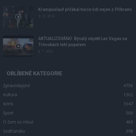
Krampuslauf přilákal tisíce lidí nejen z Příbrami
2. 12. 2016
AKTUALIZOVÁNO: Bývalý objekt Las Vegas na
Trhovkách lehl popelem
8. 7. 2023
OBLÍBENÉ KATEGORIE
Zpravodajství
4756
Kultura
1302
Krimi
1047
Sport
500
O čem se mluví
469
Sedlčansko
398