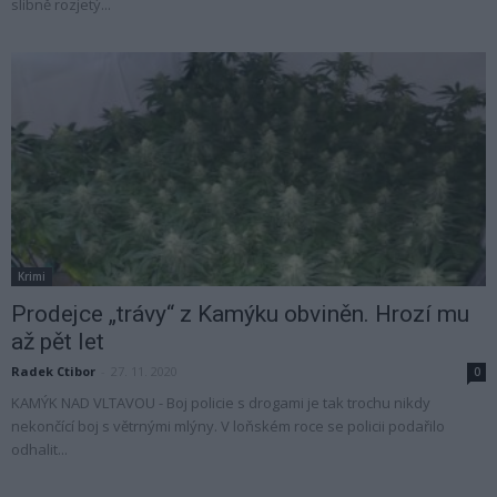
slibně rozjetý...
Krimi
Prodejce „trávy“ z Kamýku obviněn. Hrozí mu
až pět let
Radek Ctibor
-
27. 11. 2020
0
KAMÝK NAD VLTAVOU - Boj policie s drogami je tak trochu nikdy
nekončící boj s větrnými mlýny. V loňském roce se policii podařilo
odhalit...