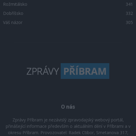
Rožmitálsko
341
Dobříšsko
332
Váš názor
305
O nás
Zprávy Příbram je nezávislý zpravodajský webový portál,
přinášející informace především o aktuálním dění v Příbrami a v
okresu Příbram. Provozovatel: Radek Ctibor, Smetanova 317,