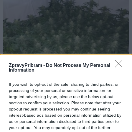
Krimi
ZpravyPribram -
Do Not Process My Personal
Dealer policistům tvrdil, že je jen vášnivý
Information
zahrádkář
If you wish to opt-out of the sale, sharing to third parties, or
Martin Poulíček
-
17. 9. 2019
0
processing of your personal or sensitive information for
PŘÍBRAMSKO - Dva bratři ve věku okolo 40 let prodávali na Příbramsku
targeted advertising by us, please use the below opt-out
drogy. Při své činnosti sice nespolupracovali, ale rozhodně si
section to confirm your selection. Please note that after your
nepřekáželi. Každý měl...
opt-out request is processed you may continue seeing
interest-based ads based on personal information utilized by
us or personal information disclosed to third parties prior to
your opt-out. You may separately opt-out of the further