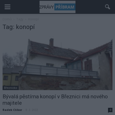
Domů
Tagy
Konopí
Tag: konopí
Březnicko
Bývalá pěstírna konopí v Březnici má nového
majitele
Radek Ctibor
-
8. 3. 2022
0