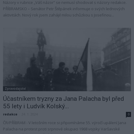
Názory v rubrice „Váš názor“ se nemusí shodovat s názory redakce.
PŘÍBRAMSKO – Senátor Petr Štěpánek informuje o svých lednových
aktivitách. Nový rok jsem zahájil milou schůzkou s Josefinou...
Zpravodajství
Účastníkem tryzny za Jana Palacha byl před
55 lety i Ludvík Kolský...
redakce
-
24. 1. 2024
0
ČR/PŘÍBRAM - V letošním roce si připomínáme 55. výročí upálení Jana
Palacha na protest proti srpnové okupaci 1968 vojsky Varšavské