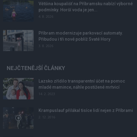
Většina koupališť na Příbramsku nabízí výborné
podmínky. Horší voda je jen...
4. 8. 2026
Příbram modernizuje parkovací automaty.
Přibudou i tři nové poblíž Svaté Hory
3. 8. 2026
NEJČTENĚJŠÍ ČLÁNKY
Lazsko zřídilo transparentní účet na pomoc
mladé mamince, náhle postižené mrtvicí
14. 2. 2023
Krampuslauf přilákal tisíce lidí nejen z Příbrami
2. 12. 2016