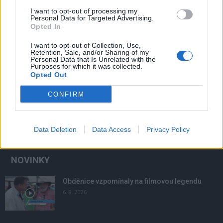
I want to opt-out of processing my
Personal Data for Targeted Advertising.
Zpravodajství
Opted In
Památku Jana Palacha uctí veřejnost v sobotu
I want to opt-out of Collection, Use,
v podvečer
Retention, Sale, and/or Sharing of my
Personal Data that Is Unrelated with the
Veronika Bonková
-
17. 1. 2019
0
Purposes for which it was collected.
Opted Out
PŘÍBRAM – Padesát let od smrti studenta Jana Palacha si v Příbrami
může veřejnost připomenout v sobotu v podvečer od 17 hodin v
CONFIRM
horní...
Data Deletion
Data Access
Privacy Policy
NOVINKY
Obděnice vzpomínaly na filmovou legendu
6. 8. 2026