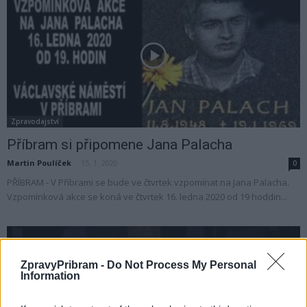
Zpravodajství
Příbram si připomene Jana Palacha
Martin Poulíček
-
15. 1. 2020
0
PŘÍBRAM - V Příbrami se bude ve čtvrtek vzpomínat na Jana Palacha.
Vzpomínková akce se koná ve čtvrtek 16. ledna 2020 od 19 hoddin...
ZpravyPribram -
Do Not Process My Personal
Information