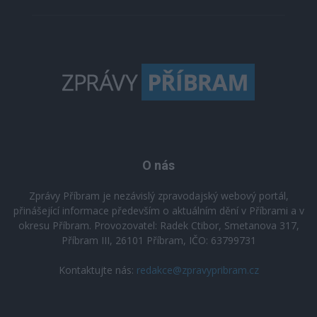
O nás
Zprávy Příbram je nezávislý zpravodajský webový portál,
přinášející informace především o aktuálním dění v Příbrami a v
okresu Příbram. Provozovatel: Radek Ctibor, Smetanova 317,
Příbram III, 26101 Příbram, IČO: 63799731
Kontaktujte nás:
redakce@zpravypribram.cz