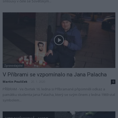
smlouvy v čele se Sovětským...
Zpravodajství
V Příbrami se vzpomínalo na Jana Palacha
Martin Poulíček
-
20. 1. 2020
0
PŘÍBRAM - Ve čtvrtek 16. ledna si Příbramané připomněli odkaz a
památku studenta Jana Palacha, který se svým činem z ledna 1969 stal
symbolem...