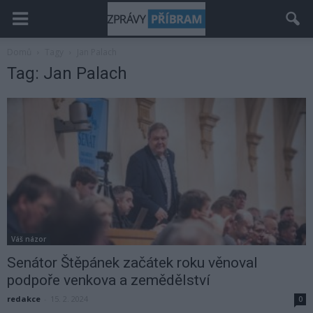
Domů
Tagy
Jan Palach
Tag: Jan Palach
Váš názor
Senátor Štěpánek začátek roku věnoval
podpoře venkova a zemědělství
redakce
-
15. 2. 2024
0