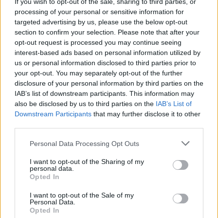
If you wish to opt-out of the sale, sharing to third parties, or
processing of your personal or sensitive information for
targeted advertising by us, please use the below opt-out
section to confirm your selection. Please note that after your
Zpravodajství
opt-out request is processed you may continue seeing
interest-based ads based on personal information utilized by
FOTOGALERIE: Veřejnost si připomněla odkaz
us or personal information disclosed to third parties prior to
Jana Palacha
your opt-out. You may separately opt-out of the further
Veronika Bonková
-
20. 1. 2019
disclosure of your personal information by third parties on the
0
IAB’s list of downstream participants. This information may
PŘÍBRAM - Padesát let od smrti Jana Palacha si veřejnost v Příbrami
also be disclosed by us to third parties on the
IAB’s List of
připomněla v sobotu 19. ledna pietní akcí na Václavském náměstí v
Downstream Participants
that may further disclose it to other
horní...
third parties.
Personal Data Processing Opt Outs
I want to opt-out of the Sharing of my
personal data.
Opted In
I want to opt-out of the Sale of my
Personal Data.
Opted In