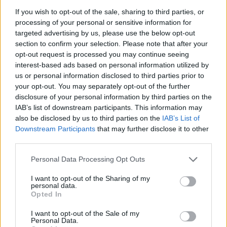
If you wish to opt-out of the sale, sharing to third parties, or
processing of your personal or sensitive information for
SOUVISEJÍCÍ ČLÁNKY
targeted advertising by us, please use the below opt-out
section to confirm your selection. Please note that after your
VÍCE OD AUTORA
opt-out request is processed you may continue seeing
interest-based ads based on personal information utilized by
Většina koupališť na Příbramsku nabízí
us or personal information disclosed to third parties prior to
výborné podmínky. Horší voda je jen na
your opt-out. You may separately opt-out of the further
Živohošti
disclosure of your personal information by third parties on the
Zpravodajství
IAB’s list of downstream participants. This information may
also be disclosed by us to third parties on the
IAB’s List of
Příbram modernizuje parkovací automaty.
Downstream Participants
that may further disclose it to other
Přibudou i tři nové poblíž Svaté Hory
third parties.
Zpravodajství
Personal Data Processing Opt Outs
Středočeský kraj upravil pravidla soutěže.
I want to opt-out of the Sharing of my
Obce nově získají body i za předcházení
personal data.
vzniku odpadu
Opted In
Zpravodajství
I want to opt-out of the Sale of my
Personal Data.