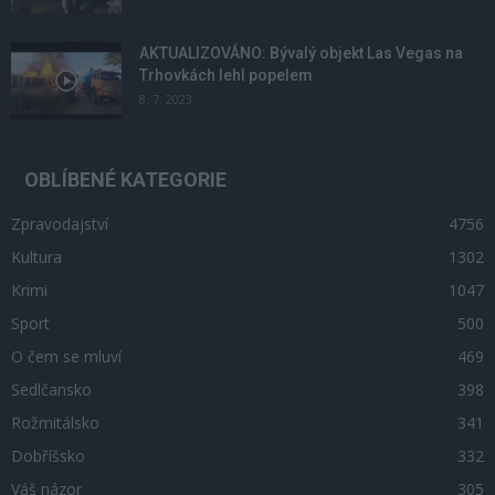
AKTUALIZOVÁNO: Bývalý objekt Las Vegas na
Trhovkách lehl popelem
8. 7. 2023
OBLÍBENÉ KATEGORIE
Zpravodajství
4756
Kultura
1302
Krimi
1047
Sport
500
O čem se mluví
469
Sedlčansko
398
Rožmitálsko
341
Dobříšsko
332
Váš názor
305