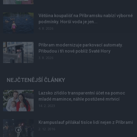
Většina koupališť na Příbramsku nabízí výborné
podmínky. Horší voda je jen...
4. 8. 2026
Příbram modernizuje parkovací automaty.
Přibudou i tři nové poblíž Svaté Hory
3. 8. 2026
NEJČTENĚJŠÍ ČLÁNKY
Lazsko zřídilo transparentní účet na pomoc
mladé mamince, náhle postižené mrtvicí
14. 2. 2023
Krampuslauf přilákal tisíce lidí nejen z Příbrami
2. 12. 2016