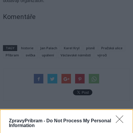
dodávají organizátoři.
Komentáře
TAGY
historie
Jan Palach
Karel Kryl
písně
Pražská ulice
Příbram
svíčka
upálení
Václavské náměstí
výročí
Předchozí článek
Následující článek
ZpravyPribram -
Do Not Process My Personal
Policisté vyrazili obhlédnout
Nový Knín dočasně bez
Information
opuštěné chaty
knihovny