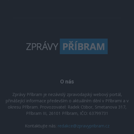
O nás
Zprávy Příbram je nezávislý zpravodajský webový portál,
přinášející informace především o aktuálním dění v Příbrami a v
okresu Příbram. Provozovatel: Radek Ctibor, Smetanova 317,
Příbram III, 26101 Příbram, IČO: 63799731
Kontaktujte nás:
redakce@zpravypribram.cz