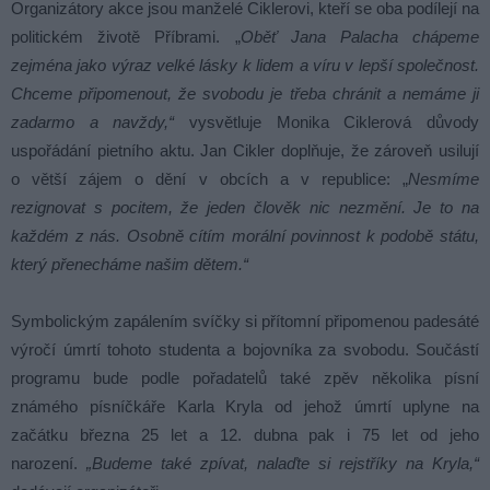
Organizátory akce jsou manželé Ciklerovi, kteří se oba podílejí na
politickém životě Příbrami. „
Oběť Jana Palacha chápeme
zejména jako výraz velké lásky k lidem a víru v lepší společnost.
Chceme připomenout, že svobodu je třeba chránit a nemáme ji
zadarmo a navždy,“
vysvětluje Monika Ciklerová důvody
uspořádání pietního aktu. Jan Cikler doplňuje, že zároveň usilují
o větší zájem o dění v obcích a v republice: „
Nesmíme
rezignovat s pocitem, že jeden člověk nic nezmění. Je to na
každém z nás. Osobně cítím morální povinnost k podobě státu,
který přenecháme našim dětem.“
Symbolickým zapálením svíčky si přítomní připomenou padesáté
výročí úmrtí tohoto studenta a bojovníka za svobodu. Součástí
programu bude podle pořadatelů také zpěv několika písní
známého písníčkáře Karla Kryla od jehož úmrtí uplyne na
začátku března 25 let a 12. dubna pak i 75 let od jeho
narození.
„Budeme také zpívat, nalaďte si rejstříky na Kryla,“