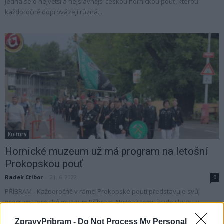
Jedná se o největší a nejslavnější českou hornickou pouť, kterou
každoročně doprovázejí různá...
Kultura
Hornické muzeum už má program na letošní
Prokopskou pouť
Radek Ctibor
-
21. 6. 2022
0
PŘÍBRAM - Každoročně v rámci Prokopské pouti představuje svůj
program Hornické muzeum Příbram. Nejinak tomu bude i letos, v
neděli 3. července, kdy se...
ZpravyPribram -
Do Not Process My Personal