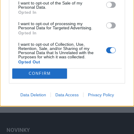
I want to opt-out of the Sale of my
Personal Data.
Opted In
I want to opt-out of processing my
Personal Data for Targeted Advertising.
Opted In
I want to opt-out of Collection, Use,
Retention, Sale, and/or Sharing of my
Personal Data that Is Unrelated with the
Kultura
Purposes for which it was collected.
FOTO/VIDEO: Ohlédnutí za Prokopskou poutí
Opted Out
Martin Poulíček
-
9. 7. 2019
0
CONFIRM
PŘÍBRAM - Už po třicáté se ve své moderní historii konala Prokopská
pouť. Letošní ročník se nesl v duchu výročí povýšení Příbrami císařem
Rudolfem...
Data Deletion
Data Access
Privacy Policy
NOVINKY