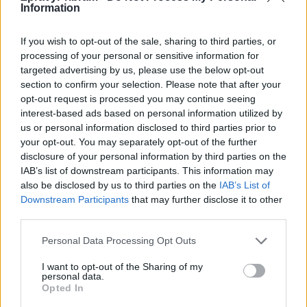
Information
If you wish to opt-out of the sale, sharing to third parties, or
processing of your personal or sensitive information for
targeted advertising by us, please use the below opt-out
section to confirm your selection. Please note that after your
opt-out request is processed you may continue seeing
interest-based ads based on personal information utilized by
us or personal information disclosed to third parties prior to
your opt-out. You may separately opt-out of the further
Kultura
disclosure of your personal information by third parties on the
IAB’s list of downstream participants. This information may
Šermíře, divadlo i připomínku výročí nabídne
also be disclosed by us to third parties on the
IAB’s List of
program Hornického muzea o Prokopské pouti
Downstream Participants
that may further disclose it to other
Radek Ctibor
-
30. 6. 2021
0
third parties.
PŘÍBRAM - První červencový víkend patří v Příbrami respektive
Personal Data Processing Opt Outs
Březových Horách Prokopské pouti. Část programu připravilo letos
poprvé město ve spolupráci s hornickým spolkem...
I want to opt-out of the Sharing of my
personal data.
Opted In