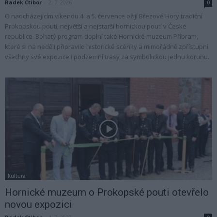
Radek Ctibor
-
2. 7. 2026
0
O nadcházejícím víkendu 4. a 5. července ožijí Březové Hory tradiční
Prokopskou poutí, největší a nejstarší hornickou poutí v České
republice. Bohatý program doplní také Hornické muzeum Příbram,
které si na neděli připravilo historické scénky a mimořádně zpřístupní
všechny své expozice i podzemní trasy za symbolickou jednu korunu.
Kultura
Hornické muzeum o Prokopské pouti otevřelo
novou expozici