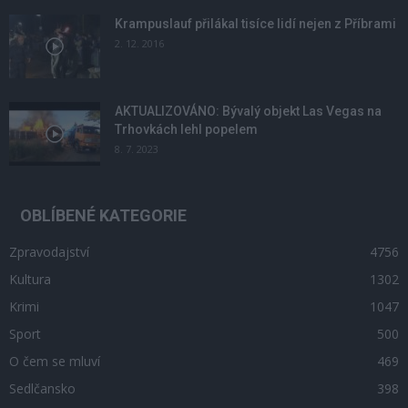
Krampuslauf přilákal tisíce lidí nejen z Příbrami
2. 12. 2016
AKTUALIZOVÁNO: Bývalý objekt Las Vegas na
Trhovkách lehl popelem
8. 7. 2023
OBLÍBENÉ KATEGORIE
Zpravodajství
4756
Kultura
1302
Krimi
1047
Sport
500
O čem se mluví
469
Sedlčansko
398