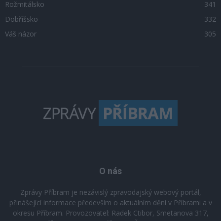
Rožmitálsko
341
Dobříšsko
332
Váš názor
305
O nás
Zprávy Příbram je nezávislý zpravodajský webový portál,
přinášející informace především o aktuálním dění v Příbrami a v
okresu Příbram. Provozovatel: Radek Ctibor, Smetanova 317,