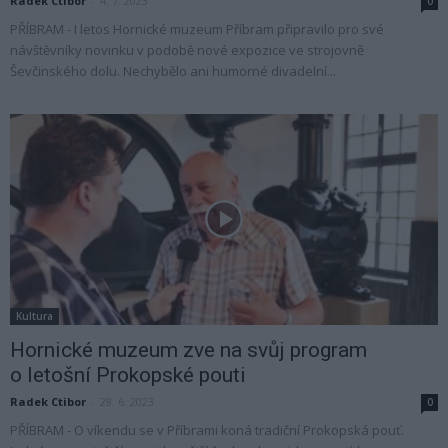
Radek Ctibor
-
4. 7. 2023
0
PŘÍBRAM - I letos Hornické muzeum Příbram připravilo pro své
návštěvníky novinku v podobě nové expozice ve strojovně
Ševčinského dolu. Nechybělo ani humorné divadelní...
Kultura
Hornické muzeum zve na svůj program
o letošní Prokopské pouti
Radek Ctibor
-
28. 6. 2023
0
PŘÍBRAM - O víkendu se v Příbrami koná tradiční Prokopská pouť.