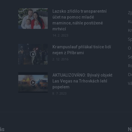
Lazsko zřídilo transparentní
Zp
účet na pomoc mladé
Ku
mamince, náhle postižené
mrtvicí
Kr
14. 2. 2023
Sp
Krampuslauf přilákal tisíce lidí
O
nejen z Příbrami
S
2. 12. 2016
R
D
u
AKTUALIZOVÁNO: Bývalý objekt
Las Vegas na Trhovkách lehl
V
popelem
8. 7. 2023
ás
N