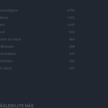
ravodajství
4756
ltura
1302
imi
1047
ort
500
 čem se mluví
469
edlčansko
398
ožmitálsko
341
obříšsko
332
áš názor
305
ÁSLEDUJTE NÁS