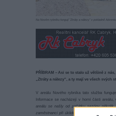
Na Novém rybníku fungují "Ztráty a nálezy" v pokladně Adventu
PŘÍBRAM – Asi se to stalo už většině z nás, 
„Ztráty a nálezy“, a ty mají ve všech svých 
V areálu Nového rybníka tato služba funguj
Informace se nacházejí v horní části areálu,
areálu se našly od začátku sezóny několik kl
zaměstnanci při úklidu areálu, někdy však při