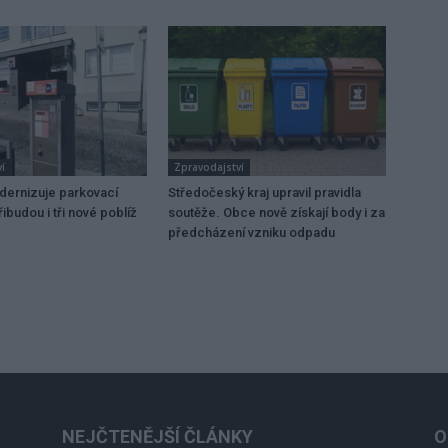
í
Zpravodajství
dernizuje parkovací
Středočeský kraj upravil pravidla
ibudou i tři nové poblíž
soutěže. Obce nově získají body i za
předcházení vzniku odpadu
NEJČTENĚJŠÍ ČLÁNKY
O