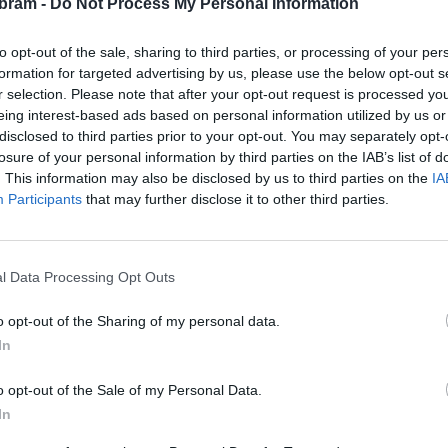
bram -
Do Not Process My Personal Information
nou věc vrátí, mezi námi stále najdou.
to opt-out of the sale, sharing to third parties, or processing of your per
a venkovním bazénu je možné se obrátit na obsluhu poklady
formation for targeted advertising by us, please use the below opt-out s
okolí bazénu se často najde i zapadlá náušnice nebo třeba
r selection. Please note that after your opt-out request is processed y
eing interest-based ads based on personal information utilized by us or
r příbramského bazénu Lukáš Kozohorský. Na zimním
disclosed to third parties prior to your opt-out. You may separately opt-
ako jsou klíče, mobily a další rádi pomohou na recepci ve
losure of your personal information by third parties on the IAB’s list of
. This information may also be disclosed by us to third parties on the
IA
Participants
that may further disclose it to other third parties.
ačí navštívená střediska obvolat a zeptat se.
l Data Processing Opt Outs
o opt-out of the Sharing of my personal data.
01 126 006
In
o opt-out of the Sale of my Personal Data.
In