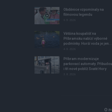
Obděnice vzpomínaly na
filmovou legendu
6. 8. 2026
Většina koupališť na
Příbramsku nabízí výborné
podmínky. Horší voda je jen...
4. 8. 2026
Příbram modernizuje
parkovací automaty. Přibudo
i tři nové poblíž Svaté Hory
3. 8. 2026
O n