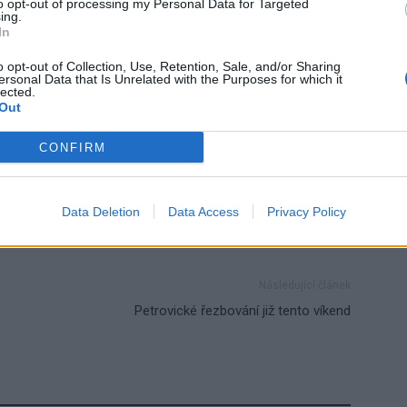
to opt-out of processing my Personal Data for Targeted
ing.
In
o opt-out of Collection, Use, Retention, Sale, and/or Sharing
ersonal Data that Is Unrelated with the Purposes for which it
lected.
Out
klíče
nález
Nový rybník
Příbram
CONFIRM
ztráta
Data Deletion
Data Access
Privacy Policy
Následující článek
Petrovické řezbování již tento víkend