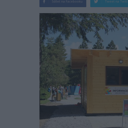
Sdílet na Facebooku
Tweet na Twit