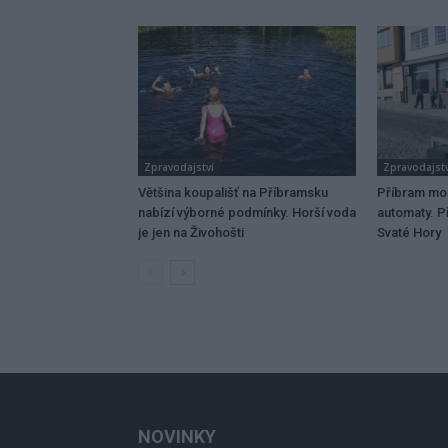
Zpravodajství
Zpravodajstv
Většina koupališť na Příbramsku
Příbram mo
nabízí výborné podmínky. Horší voda
automaty. Př
je jen na Živohošti
Svaté Hory
NOVINKY