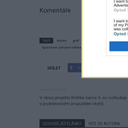
I want 
Advertis
Komentáře
Opted 
I want t
of my P
was col
Opted 
TAGY
bazén
golf
informace
Jan Slaba
Sportovní zařízení města
telefon
zimní stadion
SDÍLET
Facebook
Twitter
Předchozí článek
V rámci projektu Křehká šance II. se rozhoduje
o podmínečném propuštění vězňů
SOUVISEJÍCÍ ČLÁNKY
VÍCE OD AUTORA