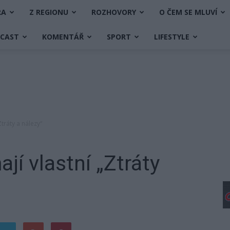
RA
Z REGIONU
ROZHOVORY
O ČEM SE MLUVÍ
DCAST
KOMENTÁŘ
SPORT
LIFESTYLE
Ztráty a nálezy“
jí vlastní „Ztráty