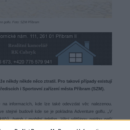
re golfu. Foto: SZM Příbram
že někdy někde něco ztratil. Pro takové případy existují
střediscích i Sportovní zařízení města Příbram (SZM).
e na informacích, kde lze také odevzdat věc nalezenou.
 ve stejné budově kde se je pokladna Adventure golfu.
„V
íčů, batoh i mobilní telefon. Věci většinou najdou naši
jdou s nálezem i sami návštěvníci,“
říká ředitel SZM Jan