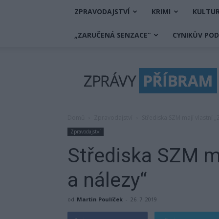
ZPRAVODAJSTVÍ
KRIMI
KULTU
„ZARUČENÁ SENZACE“
CYNIKŮV PO
Zprávy
Příbram
Domů
Zpravodajství
Střediska SZM mají vlastní „
Zpravodajství
Střediska SZM ma
a nálezy“
od
Martin Poulíček
-
26. 7. 2019