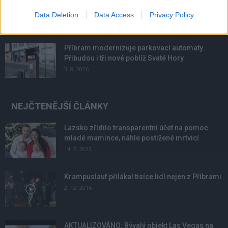
podmínky. Horší voda je jen...
Data Deletion
Data Access
Privacy Policy
4. 8. 2026
Příbram modernizuje parkovací automaty.
Přibudou i tři nové poblíž Svaté Hory
3. 8. 2026
NEJČTENĚJŠÍ ČLÁNKY
Lazsko zřídilo transparentní účet na pomoc
mladé mamince, náhle postižené mrtvicí
14. 2. 2023
Krampuslauf přilákal tisíce lidí nejen z Příbrami
2. 12. 2016
AKTUALIZOVÁNO: Bývalý objekt Las Vegas na