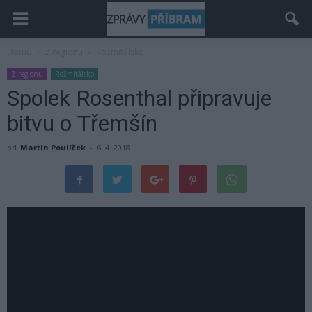
Domů
Z regionu
Rožmitálsko
Z regionu
Rožmitálsko
Spolek Rosenthal připravuje
bitvu o Třemšín
od
Martin Poulíček
-
6. 4. 2018