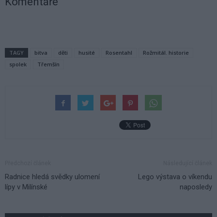
Komentáře
TAGY
bitva
děti
husité
Rosentahl
Rožmitál. historie
spolek
Třemšín
Předchozí článek
Následující článek
Radnice hledá svědky ulomení
Lego výstava o víkendu
lípy v Milínské
naposledy