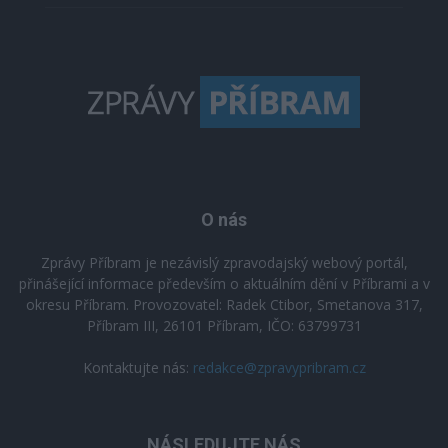
O nás
Zprávy Příbram je nezávislý zpravodajský webový portál,
přinášející informace především o aktuálním dění v Příbrami a v
okresu Příbram. Provozovatel: Radek Ctibor, Smetanova 317,
Příbram III, 26101 Příbram, IČO: 63799731
Kontaktujte nás:
redakce@zpravypribram.cz
NÁSLEDUJTE NÁS