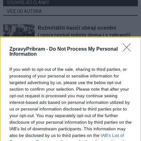
SOUVISEJÍCÍ ČLÁNKY
VÍCE OD AUTORA
Rožmitálští hasiči sbírají ocenění
i reprezentují město doma i v zahraničí
Rožmitálsko
ZpravyPribram -
Do Not Process My Personal
Information
Rožmitálský zámek představí obrazy
Ivana Bukovského. Vernisáž doplní
If you wish to opt-out of the sale, sharing to third parties, or
koncert i fotografická výstava
Kultura
processing of your personal or sensitive information for
targeted advertising by us, please use the below opt-out
Rožmitál opravuje chodníky i silnice, nové
section to confirm your selection. Please note that after your
značení přibude u školy a v centru města
opt-out request is processed you may continue seeing
interest-based ads based on personal information utilized by
Rožmitálsko
us or personal information disclosed to third parties prior to
your opt-out. You may separately opt-out of the further
disclosure of your personal information by third parties on the
IAB’s list of downstream participants. This information may
also be disclosed by us to third parties on the
IAB’s List of