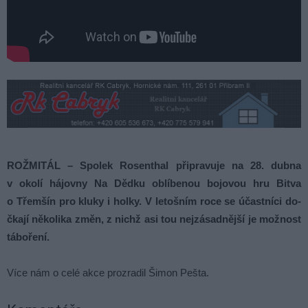
ROŽMITÁL – Spolek Rosenthal připravuje na 28. dubna
v okolí hájovny Na Dědku oblíbenou bojovou hru Bitva
o Třemšín pro kluky i holky. V letošním roce se účastníci do­
čkají několika změn, z nichž asi tou nejzásad­nější je možnost
táboření.
Více nám o celé akce prozradil Šimon Pešta.