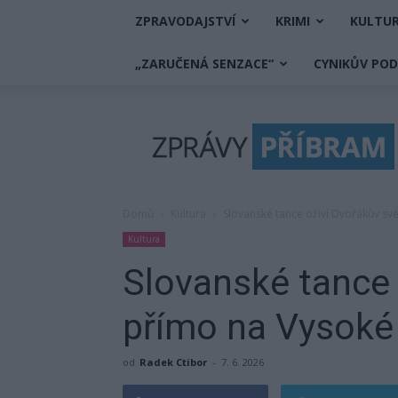
ZPRAVODAJSTVÍ
KRIMI
KULTU
„ZARUČENÁ SENZACE“
CYNIKŮV PO
Zprávy
Příbram
Domů
Kultura
Slovanské tance oživí Dvořákův sv
Kultura
Slovanské tance 
přímo na Vysoké
od
Radek Ctibor
-
7. 6. 2026