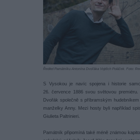
Ředitel Památníku Antonína Dvořáka Vojtěch Poláček. Foto: Ren
S Vysokou je navíc spojena i historie sa
26. července 1886 svou světovou premiéru. V
Dvořák společně s příbramským hudebníkem 
manželky Anny. Mezi hosty byli například spi
Giulieta Paltrinieri.
Památník připomíná také méně známou kapitolu