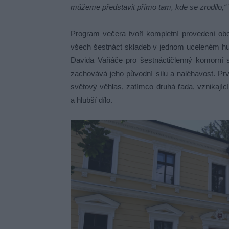
můžeme představit přímo tam, kde se zrodilo,“
Program večera tvoří kompletní provedení ob
všech šestnáct skladeb v jednom uceleném hu
Davida Vaňáče pro šestnáctičlenný komorní s
zachovává jeho původní sílu a naléhavost. Prv
světový věhlas, zatímco druhá řada, vznikajíc
a hlubší dílo.