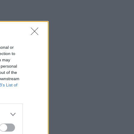
sonal or
ection to
ou may
 personal
out of the
 downstream
B’s List of