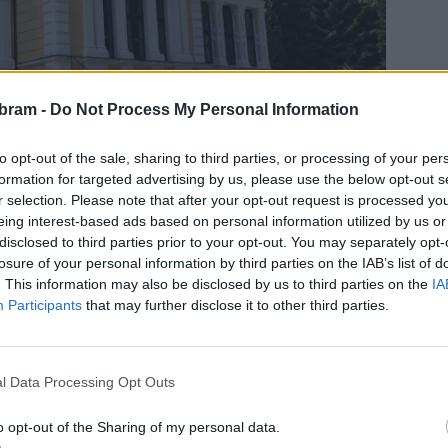
bram -
Do Not Process My Personal Information
to opt-out of the sale, sharing to third parties, or processing of your per
formation for targeted advertising by us, please use the below opt-out s
r selection. Please note that after your opt-out request is processed y
eing interest-based ads based on personal information utilized by us or
disclosed to third parties prior to your opt-out. You may separately opt-
losure of your personal information by third parties on the IAB’s list of
. This information may also be disclosed by us to third parties on the
IA
Participants
that may further disclose it to other third parties.
a samotného skladatele. Tvůrci nechtějí představit pouze
l.
„Nechtěli jsme nabídnout jen další baletní adaptaci. Diváci
adosti, starosti i tvůrčí zápasy. Prostřednictvím hudby
l Data Processing Opt Outs
“
doplňuje Poláček.
o opt-out of the Sharing of my personal data.
y zámeckého parku na Vysoké. Tvůrci využijí prostředí