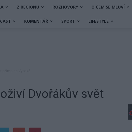
RA
Z REGIONU
ROZHOVORY
O ČEM SE MLUVÍ
DCAST
KOMENTÁŘ
SPORT
LIFESTYLE
ět přímo na Vysoké
oživí Dvořákův svět