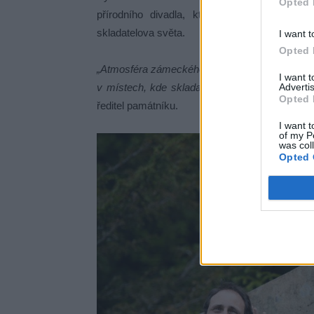
Opted 
přírodního divadla, které se stane přiro
skladatelova světa.
I want t
Opted 
„Atmosféra zámeckého parku a okolní přírody 
I want 
Advertis
v místech, kde skladatel tvořil a nacházel insp
Opted 
ředitel památníku.
I want t
of my P
was col
Opted 