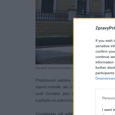
ZpravyPri
If you wish 
sensitive in
confirm you
continue se
information 
further disc
Památník Antonína Dvořáka ve Vysoké u Příbramě.
participants
Downstream 
Představení nabídne také netradiční pohled n
slavné melodie, ale i člověka, který za nimi stá
uvidí Dvořáka jako člověka, který prožíval r
Persona
a pohybu se pokusíme přiblížit jeho vnitřní svět,
I want t
Významnou roli sehrají také samotné kulis