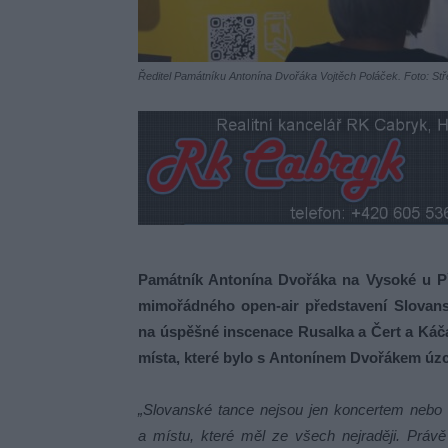
Ředitel Památníku Antonína Dvořáka Vojtěch Poláček. Foto: St
Památník Antonína Dvořáka na Vysoké u Př
mimořádného open-air představení Slovans
na úspěšné inscenace Rusalka a Čert a Káča
místa, které bylo s Antonínem Dvořákem úzc
„Slovanské tance nejsou jen koncertem nebo
a místu, které měl ze všech nejraději. Právě