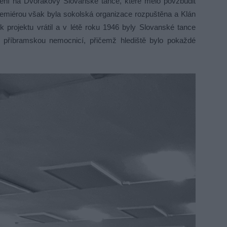
pení na Dvořákovy Slovanské tance, které mělo povzbudit
emiérou však byla sokolská organizace rozpuštěna a Klán
k projektu vrátil a v létě roku 1946 byly Slovanské tance
příbramskou nemocnicí, přičemž hlediště bylo pokaždé