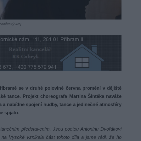
ředočeský kraj
íbramě se v druhé polovině června promění v dějiště
ké tance. Projekt choreografa Martina Šintáka naváže
 a nabídne spojení hudby, tance a jedinečné atmosféry
e spjato.
 tanečním představením. Jsou poctou Antonínu Dvořákovi
 na Vysoké vznikala část tohoto díla a jsme rádi, že ho