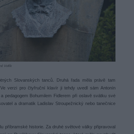
é Volfík
motných Slovanských tanců. Druhá řada měla právě tam
e verzi pro čtyřruční klavír ji tehdy uvedl sám Antonín
a pedagogem Bohumilem Fidlerem při oslavě svátku své
sovatel a dramatik Ladislav Stroupežnický nebo tanečnice
 příbramské historie. Za druhé světové války připravoval