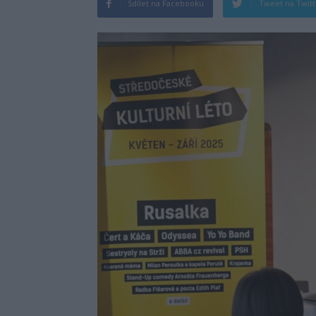
Sdílet na Facebooku
Tweet na Twit