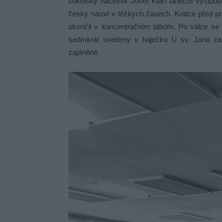
sokolský náčelník Josef Klán taneční vystou
český národ v těžkých časech. Krátce před pr
skončil v koncentračním táboře. Po válce se 
sedmkrát uvedeny v háječku U sv. Jana za 
zaplněné.