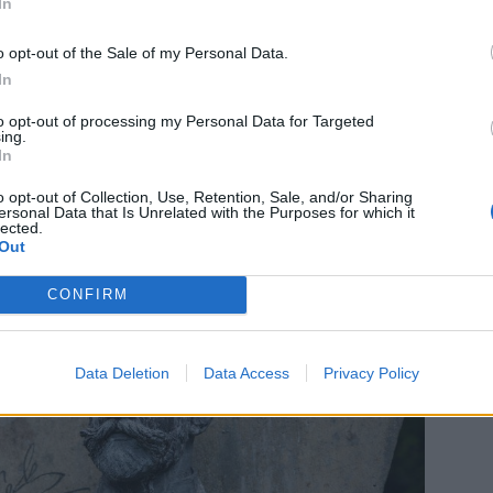
In
zenou součástí scény a pomůže přenést návštěvníky do
o opt-out of the Sale of my Personal Data.
In
je nenahraditelná. Když se Dvořákova hudba rozezní přímo
to opt-out of processing my Personal Data for Targeted
ing.
iraci, získává celé představení úplně jiný rozměr,“
dodává
In
o opt-out of Collection, Use, Retention, Sale, and/or Sharing
ersonal Data that Is Unrelated with the Purposes for which it
lected.
Out
CONFIRM
Data Deletion
Data Access
Privacy Policy