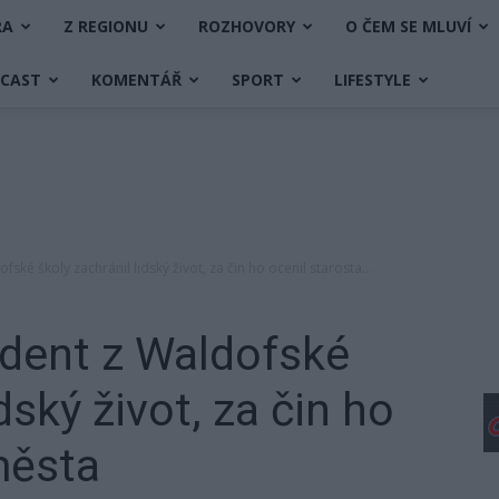
RA
Z REGIONU
ROZHOVORY
O ČEM SE MLUVÍ
DCAST
KOMENTÁŘ
SPORT
LIFESTYLE
fské školy zachránil lidský život, za čin ho ocenil starosta...
udent z Waldofské
dský život, za čin ho
města