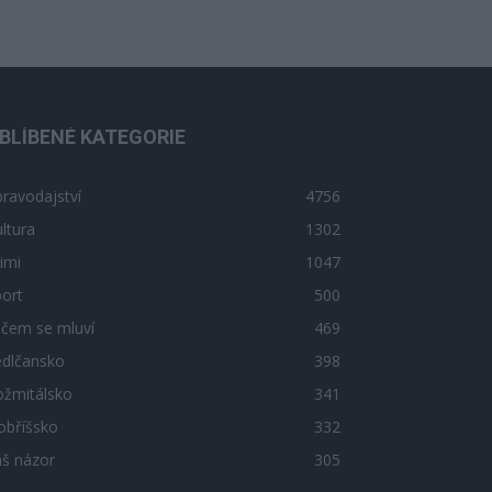
BLÍBENÉ KATEGORIE
ravodajství
4756
ltura
1302
imi
1047
ort
500
 čem se mluví
469
edlčansko
398
ožmitálsko
341
obříšsko
332
áš názor
305