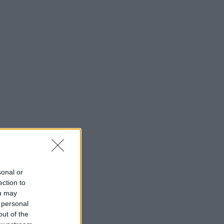
sonal or
ection to
ou may
 personal
out of the