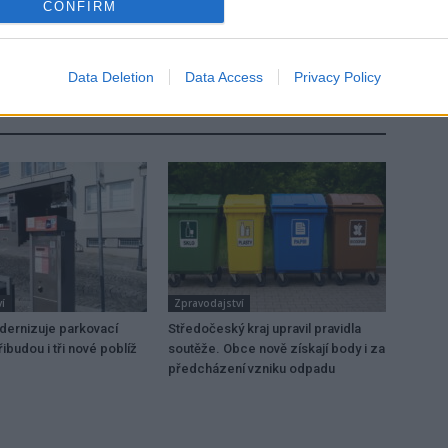
Následující článek
CONFIRM
Závěr června byl ve znamení dopravních nehod
kvůli počasí
Data Deletion
Data Access
Privacy Policy
í
Zpravodajství
dernizuje parkovací
Středočeský kraj upravil pravidla
ibudou i tři nové poblíž
soutěže. Obce nově získají body i za
předcházení vzniku odpadu