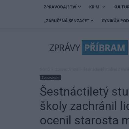
ZPRAVODAJSTVÍ
KRIMI
KULTU
„ZARUČENÁ SENZACE“
CYNIKŮV PO
Zprávy
Příbram
Domů
Zpravodajství
Šestnáctiletý student z Waldo
Zpravodajství
Šestnáctiletý st
školy zachránil li
ocenil starosta 