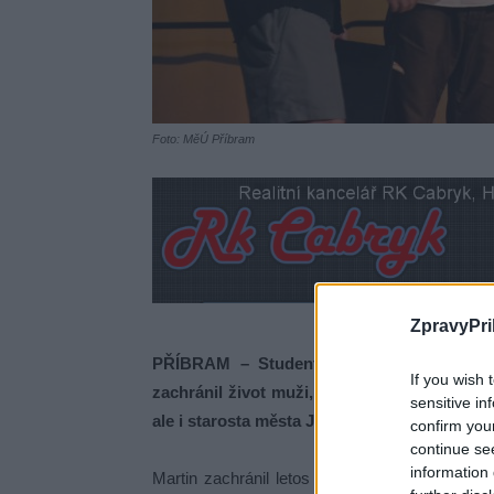
Foto: MěÚ Příbram
ZpravyPri
PŘÍBRAM – Student Waldorsfské školy M
If you wish 
zachránil život muži, které v Pražské ulici 
sensitive in
ale i starosta města Jindřich Vařeka.
confirm you
continue se
information 
Martin zachránil letos v dubnu svým rychlým 