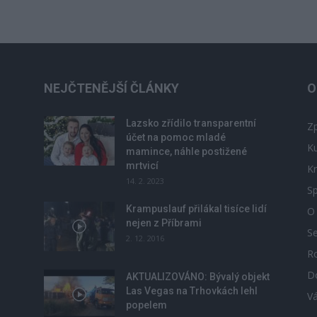
NEJČTENĚJŠÍ ČLÁNKY
O
Lazsko zřídilo transparentní
Zp
účet na pomoc mladé
Ku
mamince, náhle postižené
mrtvicí
Kr
14. 2. 2023
Sp
Krampuslauf přilákal tisíce lidí
O
nejen z Příbrami
S
2. 12. 2016
R
D
u
AKTUALIZOVÁNO: Bývalý objekt
Las Vegas na Trhovkách lehl
V
popelem