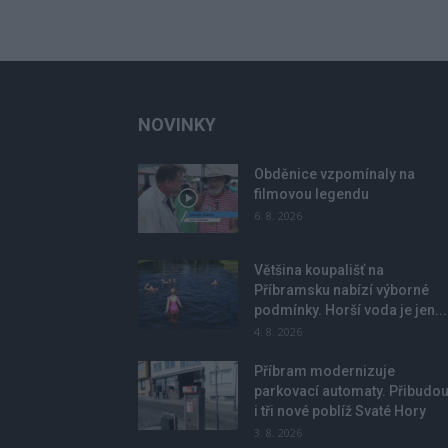
NOVINKY
Obděnice vzpomínaly na
filmovou legendu
6. 8. 2026
Většina koupališť na
Příbramsku nabízí výborné
podmínky. Horší voda je jen...
4. 8. 2026
Příbram modernizuje
parkovací automaty. Přibudo
i tři nové poblíž Svaté Hory
3. 8. 2026