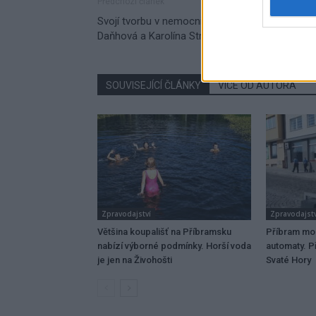
Předchozí článek
Svojí tvorbu v nemocnici představí primářka
Daňhová a Karolína Straková
SOUVISEJÍCÍ ČLÁNKY
VÍCE OD AUTORA
Zpravodajství
Zpravodajstv
Většina koupališť na Příbramsku
Příbram mo
nabízí výborné podmínky. Horší voda
automaty. Př
je jen na Živohošti
Svaté Hory