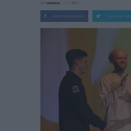
od
redakce
-
1. 7. 2017
Sdílet na Facebooku
Tweet na Twit