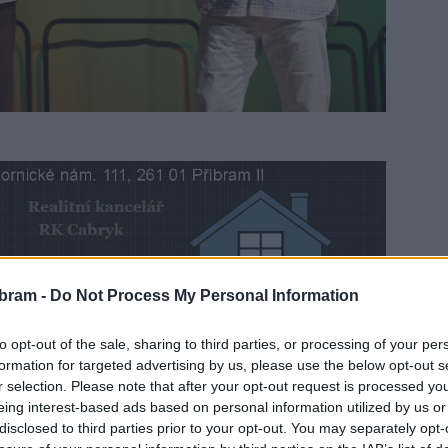
bram -
Do Not Process My Personal Information
artin Zeman letos v dubnu svým rychlým jednáním
to opt-out of the sale, sharing to third parties, or processing of your per
srazila dodávka. Nyní ho za jeho čin ocenila nejen škola,
formation for targeted advertising by us, please use the below opt-out s
r selection. Please note that after your opt-out request is processed y
eing interest-based ads based on personal information utilized by us or
disclosed to third parties prior to your opt-out. You may separately opt-
jednáním život muži, kterého srazila dodávka při couvání