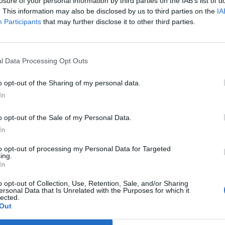
losure of your personal information by third parties on the IAB’s list of
m zastavil po prvním nárazu dodávku a poté poskytl první
. This information may also be disclosed by us to third parties on the
IA
Participants
that may further disclose it to other third parties.
 Zeman ocenění nejen od školy, ale také od starosty města
historicky osmnáctým oceněným, který obdržel stříbrnou
l Data Processing Opt Outs
ydány v loňském roce u příležitosti 800. výročí města.
o opt-out of the Sharing of my personal data.
In
o opt-out of the Sale of my Personal Data.
In
to opt-out of processing my Personal Data for Targeted
student
záchrana
ing.
In
o opt-out of Collection, Use, Retention, Sale, and/or Sharing
ersonal Data that Is Unrelated with the Purposes for which it
lected.
Out