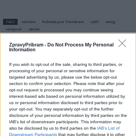
TAGY
otevření
Rožmitál pod Třemšínem
rytíři
swing
veřejnost
zámek
ZpravyPribram -
Do Not Process My Personal
Information
If you wish to opt-out of the sale, sharing to third parties, or
processing of your personal or sensitive information for
targeted advertising by us, please use the below opt-out
section to confirm your selection. Please note that after your
opt-out request is processed you may continue seeing
Předchozí článek
Následující článek
interest-based ads based on personal information utilized by
Podle Pirátů město přijde díky
Prohlédněte si novou naučnou
us or personal information disclosed to third parties prior to
poslancům o více jak 27 milionů,
stezku v Brdech
your opt-out. You may separately opt-out of the further
dle starosty to město přežije
disclosure of your personal information by third parties on the
IAB’s list of downstream participants. This information may
also be disclosed by us to third parties on the
IAB’s List of
SOUVISEJÍCÍ ČLÁNKY
Downstream Participants
that may further disclose it to other