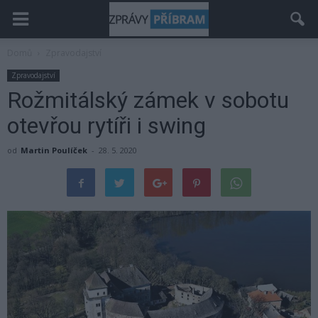
Domů
Zpravodajství
Zpravodajství
Rožmitálský zámek v sobotu
otevřou rytíři i swing
od
Martin Poulíček
-
28. 5. 2020