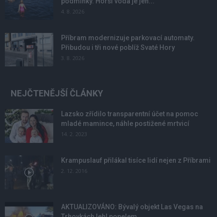
podmínky. Horší voda je jen...
4. 8. 2026
Příbram modernizuje parkovací automaty.
Přibudou i tři nové poblíž Svaté Hory
3. 8. 2026
NEJČTENĚJŠÍ ČLÁNKY
Lazsko zřídilo transparentní účet na pomoc
mladé mamince, náhle postižené mrtvicí
14. 2. 2023
Krampuslauf přilákal tisíce lidí nejen z Příbrami
2. 12. 2016
AKTUALIZOVÁNO: Bývalý objekt Las Vegas na
Trhovkách lehl popelem