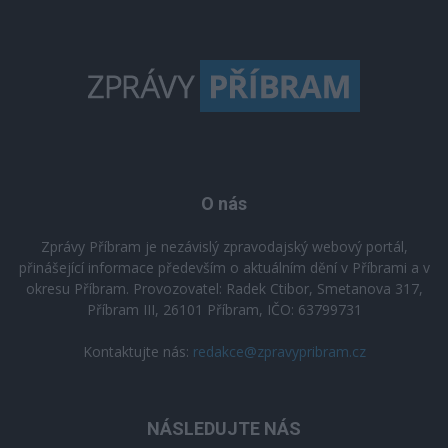
O nás
Zprávy Příbram je nezávislý zpravodajský webový portál,
přinášející informace především o aktuálním dění v Příbrami a v
okresu Příbram. Provozovatel: Radek Ctibor, Smetanova 317,
Příbram III, 26101 Příbram, IČO: 63799731
Kontaktujte nás:
redakce@zpravypribram.cz
NÁSLEDUJTE NÁS