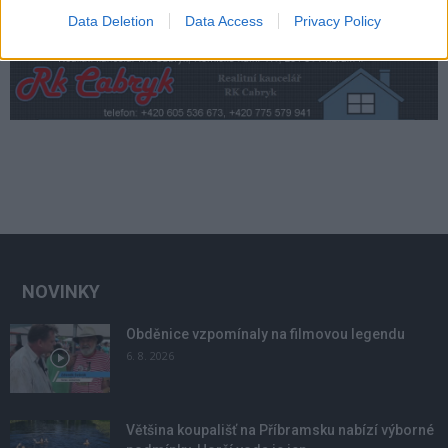
Data Deletion
Data Access
Privacy Policy
NOVINKY
Obděnice vzpomínaly na filmovou legendu
6. 8. 2026
Většina koupališť na Příbramsku nabízí výborné