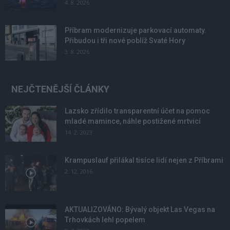
4. 8. 2026
Příbram modernizuje parkovací automaty.
Přibudou i tři nové poblíž Svaté Hory
3. 8. 2026
NEJČTENĚJŠÍ ČLÁNKY
Lazsko zřídilo transparentní účet na pomoc
mladé mamince, náhle postižené mrtvicí
14. 2. 2023
Krampuslauf přilákal tisíce lidí nejen z Příbrami
2. 12. 2016
AKTUALIZOVÁNO: Bývalý objekt Las Vegas na
Trhovkách lehl popelem