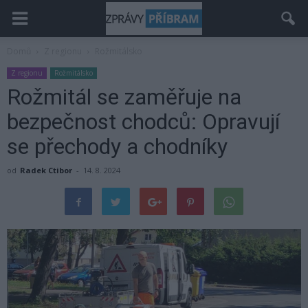
Domů
Z regionu
Rožmitálsko
Z regionu
Rožmitálsko
Rožmitál se zaměřuje na
bezpečnost chodců: Opravují
se přechody a chodníky
od
Radek Ctibor
-
14. 8. 2024