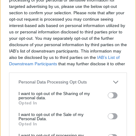
targeted advertising by us, please use the below opt-out
section to confirm your selection. Please note that after your
TAGY
Aleš Haluska
bezpečnost
chodci
přechod
opt-out request is processed you may continue seeing
Rožmitál pod Třemšínem
interest-based ads based on personal information utilized by
us or personal information disclosed to third parties prior to
your opt-out. You may separately opt-out of the further
disclosure of your personal information by third parties on the
IAB’s list of downstream participants. This information may
also be disclosed by us to third parties on the
IAB’s List of
Downstream Participants
that may further disclose it to other
third parties.
Personal Data Processing Opt Outs
Předchozí článek
Následující článek
I want to opt-out of the Sharing of my
Středočeský kraj představil
Rožmitálští chovatelé sklidili
personal data.
nalezený unikátní poklad z doby
úspěch na prestižní povltavské
Opted In
stěhování národů
výstavě
I want to opt-out of the Sale of my
Personal Data.
Opted In
SOUVISEJÍCÍ ČLÁNKY
I want to opt-out of processing my