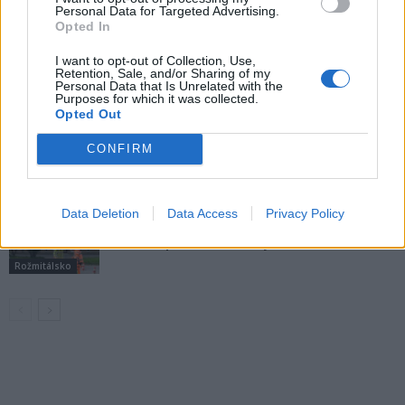
VÍCE OD AUTORA
Personal Data for Targeted Advertising.
Opted In
Rožmitálští hasiči sbírají ocenění
I want to opt-out of Collection, Use,
i reprezentují město doma i v zahraničí
Retention, Sale, and/or Sharing of my
Personal Data that Is Unrelated with the
Rožmitálsko
Purposes for which it was collected.
Opted Out
Rožmitálský zámek představí obrazy
CONFIRM
Ivana Bukovského. Vernisáž doplní
koncert i fotografická výstava
Kultura
Data Deletion
Data Access
Privacy Policy
Rožmitál opravuje chodníky i silnice, nové
značení přibude u školy a v centru města
Rožmitálsko