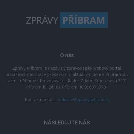
O nás
Zprávy Příbram je nezávislý zpravodajský webový portál,
přinášející informace především o aktuálním dění v Příbrami a v
okresu Příbram. Provozovatel: Radek Ctibor, Smetanova 317,
Příbram III, 26101 Příbram, IČO: 63799731
Kontaktujte nás:
redakce@zpravypribram.cz
NÁSLEDUJTE NÁS